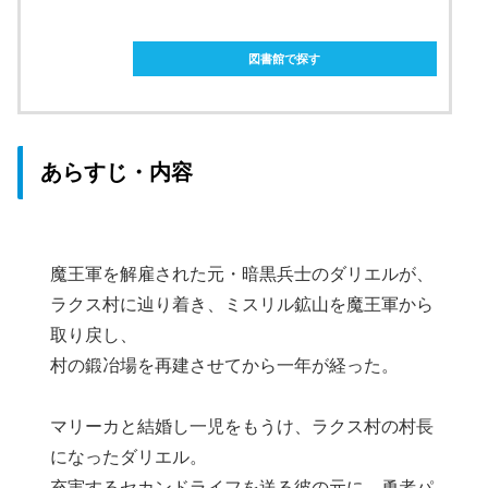
ebookjapanで購入
図書館で探す
あらすじ・内容
魔王軍を解雇された元・暗黒兵士のダリエルが、
ラクス村に辿り着き、ミスリル鉱山を魔王軍から
取り戻し、
村の鍛冶場を再建させてから一年が経った。
マリーカと結婚し一児をもうけ、ラクス村の村長
になったダリエル。
充実するセカンドライフを送る彼の元に、勇者パ