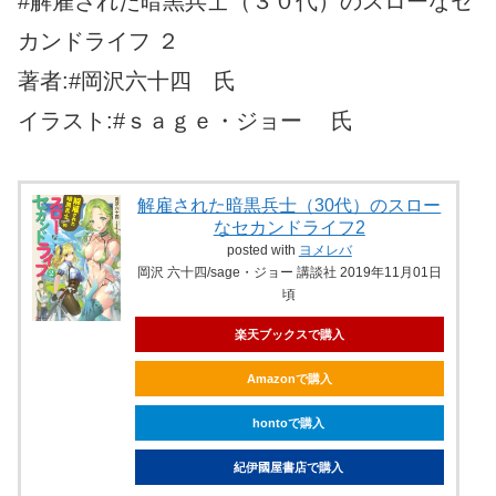
#解雇された暗黒兵士（３０代）のスローなセ
カンドライフ ２
著者:#岡沢六十四 氏
イラスト:#ｓａｇｅ・ジョー 氏
解雇された暗黒兵士（30代）のスロー
なセカンドライフ2
posted with
ヨメレバ
岡沢 六十四/sage・ジョー 講談社 2019年11月01日
頃
楽天ブックスで購入
Amazonで購入
hontoで購入
紀伊國屋書店で購入