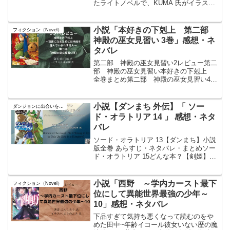
たライトノベルで、KUMA 氏がイラスト
を担当。この作品は「小説家になろう」
から始まり、大人気な魔界転生ファンタ
ジーとなった。物語は、魔王軍第七軍団
小説「本好きの下剋上 第二部
フィクション（Novel）
に所属する不死旅団...
神殿の巫女見習い 3巻」感想・ネ
タバレ
第二部 神殿の巫女見習い2レビュー第二
部 神殿の巫女見習い本好きの下剋上
全巻まとめ第二部 神殿の巫女見習い4レ
ビュー中世ヨーロッパ風の世界が舞台。
異世界なのでファンタジー要素もある。
平民として、日本人としての常識が基本
小説【ダンまち 外伝】「 ソー
ダンジョンに出会いを求めるのは間違っているだろうか
のマインに貴族の常識...
ド・オラトリア 14 」 感想・ネタ
バレ
ソード・オラトリア 13【ダンまち】小説
版全巻 あらすじ・ネタバレ・まとめソー
ド・オラトリア 15どんな本？【剣姫】ア
イズ・ヴァレンシュタイン。最強と名高
い女剣士は今日も仲間達と共に、広大な
地下迷宮『ダンジョン』へと繰り出して
小説「西野 ～学内カースト最下
フィクション（Novel）
いく。灰へと朽...
位にして異能世界最強の少年～
10」感想・ネタバレ
下品すぎて気持ち悪くなって読むのをや
めた田中~年齢イコール彼女いない歴の魔