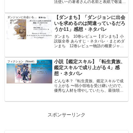
法使い~の著者さんの名前と表紙で敬遠し
ていたこの作品。面白いと聞いたのと、
著者さんの別作品「佐々木とピーちゃ
ん」が面白かったのでコレも読んでみた
【ダンまち】「ダンジョンに出会
ダンジョンに出会いを求めるのは間違っているだろうか
が、、西野は裏の世界で...
いを求めるのは間違っているだろ
うか11」感想・ネタバレ
ダンまち 10巻レビュー【ダンまち】小
説版全巻 あらすじ・ネタバレ・まとめダ
ンまち 12巻レビュー物語の概要ジャン
ル：異世界ファンタジー／冒険譚であ
る。本作は、神々と冒険者が共存するオ
ラリオの世界を舞台に、ベル・クラネル
小説【鑑定スキル】「転生貴族、
フィクション（Novel）
を中心とした冒険と成...
鑑定スキルで成り上がる 4」感
想・ネタバレ
どんな本？『転生貴族、鑑定スキルで成
り上がる 〜弱小領地を受け継いだので、
優秀な人材を増やしていたら、最強領地
になってた〜』は、転生した主人公アル
スが、弱小貴族として生まれながらも
「鑑定スキル」を駆使して領地を繁栄さ
せていく物語である。アル...
スポンサーリンク