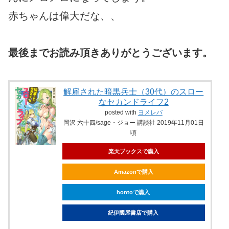
赤ちゃんは偉大だな、、
最後までお読み頂きありがとうございます。
解雇された暗黒兵士（30代）のスロー
なセカンドライフ2
posted with
ヨメレバ
岡沢 六十四/sage・ジョー 講談社 2019年11月01日
頃
楽天ブックスで購入
Amazonで購入
hontoで購入
紀伊國屋書店で購入