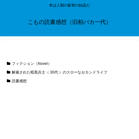
本は人類の叡智の結晶だ
こもの読書感想（旧柏バカ一代）
フィクション（Novel）
解雇された暗黒兵士（ 30代 ）のスローなセカンドライフ
読書感想