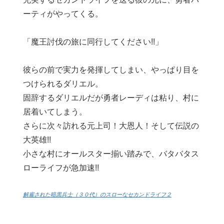
ーティがやってくる。
「魔王討伐の旅に同行してください!!」
彼らの前で実力を発揮してしまい、やっぱり目を
つけられるダリエル。
固辞するダリエルだが勇者レーディは粘り、村に
居着いてしまう。
さらに次々訪れる元上司！大恩人！そして伝説の
大英雄!!
小さな村にオールスター揃い踏みで、バタバタス
ローライフが急加速!!
解雇された暗黒兵士（３０代）のスローなセカンドライフ２