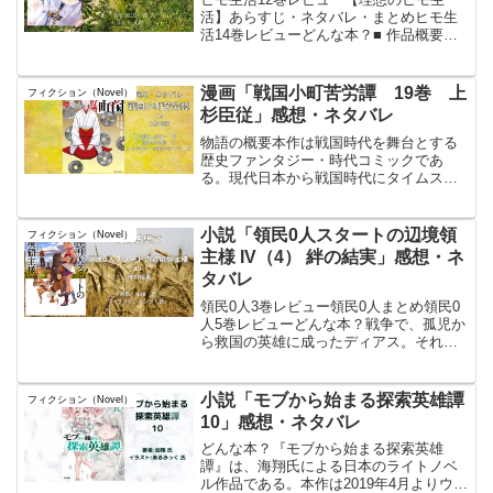
活】あらすじ・ネタバレ・まとめヒモ生
活14巻レビューどんな本？■ 作品概要
「理想のヒモ生活」は、異世界における
国家間の外交、文化摩擦、そして政治的
駆け引きを描いたファンタジー小説であ
漫画「戦国小町苦労譚 19巻 上
フィクション（Novel）
る。物語は、現代日本か...
杉臣従」感想・ネタバレ
物語の概要本作は戦国時代を舞台とする
歴史ファンタジー・時代コミックであ
る。現代日本から戦国時代にタイムスリ
ップした歴女・静子が、織田信長の配下
として農業改革や戦略立案を通じて歴史
を変えていく姿を描く。第19巻では、信
小説「領民0人スタートの辺境領
フィクション（Novel）
濃の上杉家が織田家への臣...
主様 IV（4） 絆の結実」感想・ネ
タバレ
領民0人3巻レビュー領民0人まとめ領民0
人5巻レビューどんな本？戦争で、孤児か
ら救国の英雄に成ったディアス。それを
面白く思わない王族が横槍を入れて。拝
領した広大な草原には領民がおらず、住
む家も無く、食料すら無い。領地を与え
小説「モブから始まる探索英雄譚
フィクション（Novel）
ると言いながらやっ...
10」感想・ネタバレ
どんな本？『モブから始まる探索英雄
譚』は、海翔氏による日本のライトノベ
ル作品である。本作は2019年4月よりウェ