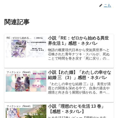
こも
関連記事
小説「RE：ゼロから始める異世
RE：ゼロから始める異世界生活
界生活 1」感想・ネタバレ
物語の概要現代日本から突如異世界へと
召喚された青年ナツキ・スバルが、死ぬ
ことで時間を巻き戻す「死に戻り」の能
力を手にし、運命に抗う物語である。フ
ァンタジー要素を基盤としながら、シリ
アスな心理描写とサスペンス要素が色濃
小説【わた婚】「わたしの幸せな
フィクション（Novel）
く織り込まれている。スバ...
結婚 三 （3）」感想・ネタバレ
『わたしの幸せな結婚 三』は、美世が清
霞との関係を深める中で、自身の過去や
感情と向き合う展開が描かれる。本ペー
ジでは、物語の感想や考察を掲載し、美
世の心の変化や異能の影響、清霞との絆
の成長を掘り下げている。また、アニメ
小説「理想のヒモ生活 13 巻」
フィクション（Novel）
第2期 第15話 までの内容が整理されてい
【感想・ネタバレ】
る。
ヒモ生活12巻レビュー【理想のヒモ生