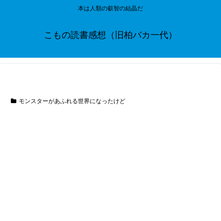
本は人類の叡智の結晶だ
こもの読書感想（旧柏バカ一代）
モンスターがあふれる世界になったけど