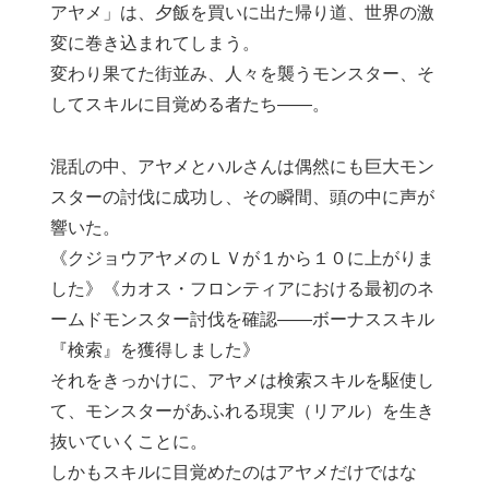
アヤメ」は、夕飯を買いに出た帰り道、世界の激
変に巻き込まれてしまう。
変わり果てた街並み、人々を襲うモンスター、そ
してスキルに目覚める者たち――。
混乱の中、アヤメとハルさんは偶然にも巨大モン
スターの討伐に成功し、その瞬間、頭の中に声が
響いた。
《クジョウアヤメのＬＶが１から１０に上がりま
した》《カオス・フロンティアにおける最初のネ
ームドモンスター討伐を確認――ボーナススキル
『検索』を獲得しました》
それをきっかけに、アヤメは検索スキルを駆使し
て、モンスターがあふれる現実（リアル）を生き
抜いていくことに。
しかもスキルに目覚めたのはアヤメだけではな