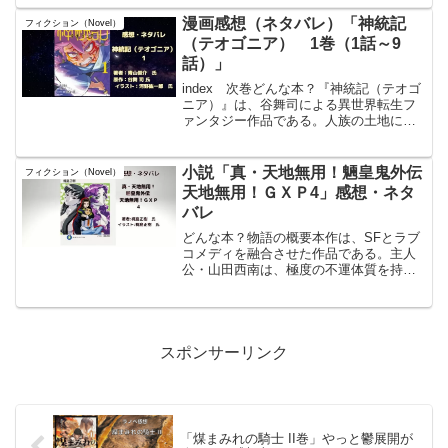
ル。小説家になろうにて連載されてお
り、書籍版はKADOKAWAから刊行され
漫画感想（ネタバレ）「神統記
フィクション（Novel）
ている。また、剣康之...
（テオゴニア） 1巻（1話～9
話）」
index 次巻どんな本？『神統記（テオゴ
ニア）』は、谷舞司による異世界転生フ
ァンタジー作品である。人族の土地に攻
め入る灰猿人（マカク）族や豚人（オー
グ）族などの亜人種から村を守るため、
少年カイは戦場に立つ。日々繰り返され
小説「真・天地無用！魎皇鬼外伝
フィクション（Novel）
る争いの中、カイは...
天地無用！ＧＸＰ4」感想・ネタ
バレ
どんな本？物語の概要本作は、SFとラブ
コメディを融合させた作品である。主人
公・山田西南は、極度の不運体質を持つ
少年である。ある日、彼は墜落した宇宙
船に衝突するという出来事をきっかけ
に、銀河警察組織「ギャラクシーポリス
（GXP）」に入隊し、宇...
スポンサーリンク
「煤まみれの騎士 II巻」やっと鬱展開が