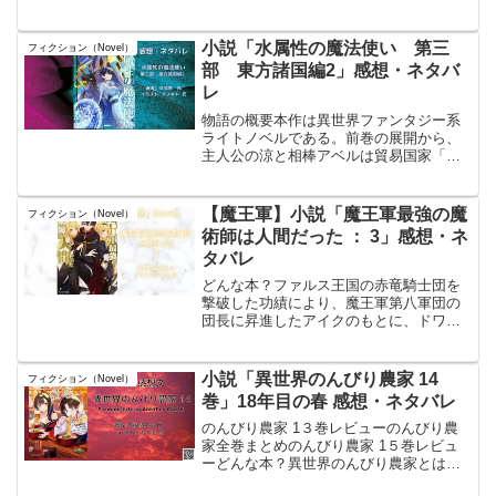
記憶がある。「小説家になろう」で「進
化の実」を知ったのは作者さんは高校生
だったからな・・文章の書き方が凄く面
小説「水属性の魔法使い 第三
フィクション（Novel）
白くて進化の実を読んで...
部 東方諸国編2」感想・ネタバ
レ
物語の概要本作は異世界ファンタジー系
ライトノベルである。前巻の展開から、
主人公の涼と相棒アベルは貿易国家「自
由都市クベバサ」に到着し、異国の文化
に触れながら物語が進む。だが隣国アテ
ィンジョ大公国が“併合”を宣言し、二百隻
【魔王軍】小説「魔王軍最強の魔
フィクション（Novel）
の艦隊によって街は壊...
術師は人間だった ： 3」感想・ネ
タバレ
どんな本？ファルス王国の赤竜騎士団を
撃破した功績により、魔王軍第八軍団の
団長に昇進したアイクのもとに、ドワー
フの元国王ギュンターが訪れる。彼はエ
ルフ族の王からの書状を持っており、そ
の内容は魔王軍との間を取り持ってほし
小説「異世界のんびり農家 14
フィクション（Novel）
いというものだった。エル...
巻」18年目の春 感想・ネタバレ
のんびり農家 1３巻レビューのんびり農
家全巻まとめのんびり農家 1５巻レビュ
ーどんな本？異世界のんびり農家とは、
内藤騎之介氏による日本のライトノベ