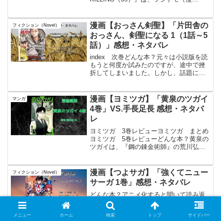
画）、綱本将也（原作）による、日本の
プロサッカーリーグ（Jリーグ）を舞台と
したスポーツ漫画である。本作は、低迷
漫画【おっさん剣聖】「片田舎の
フィクション（Novel）
を続け...
おっさん、剣聖になる 1（1話～5
話）」感想・ネタバレ
index 次巻どんな本？元々は小説版を読
もうと何度か試みたのですが、途中で挫
折してしまいました。しかし、話題に上
がるたびに「面白い」との評価を耳にし
ていたので、興味を持っていました。そ
んな時、マンガ版が発売されることを知
漫画【ヨミツガ】「黄泉のツガイ
マンガ
り、再チャレンジす...
4巻」VS.手長足長 感想・ネタバ
レ
ヨミツガ 3巻レビューヨミツガ まとめ
ヨミツガ 5巻レビューどんな本？黄泉の
ツガイは、『鋼の錬金術師』の荒川弘氏
が、約11年ぶりに「月刊少年ガンガン」
で連載を開始した作品。現代の日本、世
俗から隔絶された山奥で生まれた、夜と
漫画【つよサガ】「強くてニュー
フィクション（Novel）
昼を別つ男女の双子...
サーガ 1巻」感想・ネタバレ
どんな本？アニメ化すると聞いて読み返
してみる。ジャンルはファンタジーの時
代遡行物。「大侵攻」と呼ばれる魔族の
メニュー
ホーム
検索
トップ
サイドバー
総攻撃により人類が滅亡寸前まで追い込