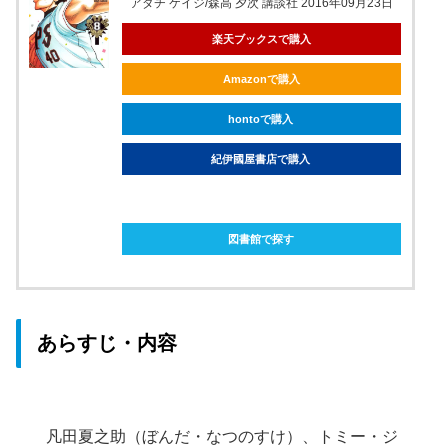
アダチ ケイジ/森高 夕次 講談社 2016年09月23日
楽天ブックスで購入
Amazonで購入
hontoで購入
紀伊國屋書店で購入
ebookjapanで購入
図書館で探す
あらすじ・内容
凡田夏之助（ぼんだ・なつのすけ）、トミー・ジ