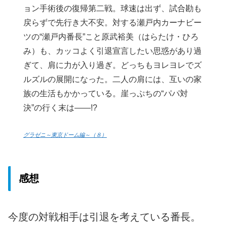
ョン手術後の復帰第二戦。球速は出ず、試合勘も
戻らずで先行き大不安。対する瀬戸内カーナビー
ツの“瀬戸内番長”こと原武裕美（はらたけ・ひろ
み）も、カッコよく引退宣言したい思惑があり過
ぎて、肩に力が入り過ぎ。どっちもヨレヨレでズ
ルズルの展開になった。二人の肩には、互いの家
族の生活もかかっている。崖っぷちの“パパ対
決”の行く末は――!?
グラゼニ～東京ドーム編～（８）
感想
今度の対戦相手は引退を考えている番長。