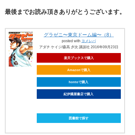
最後までお読み頂きありがとうございます。
グラゼニ〜東京ドーム編〜（8）
posted with
ヨメレバ
アダチ ケイジ/森高 夕次 講談社 2016年09月23日
楽天ブックスで購入
Amazonで購入
hontoで購入
紀伊國屋書店で購入
ebookjapanで購入
図書館で探す