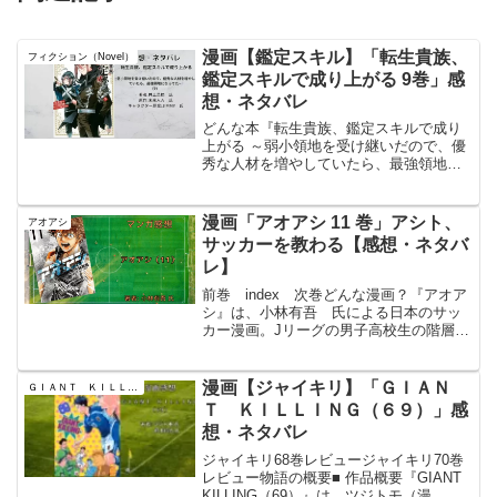
漫画【鑑定スキル】「転生貴族、
フィクション（Novel）
鑑定スキルで成り上がる 9巻」感
想・ネタバレ
どんな本『転生貴族、鑑定スキルで成り
上がる ～弱小領地を受け継いだので、優
秀な人材を増やしていたら、最強領地に
なってた～』は、井上菜摘 氏による 漫
画作品で、未来人Ａ 氏が原作を、ｊｉ
ｍｍｙ 氏がキャラクター原案を担当し
漫画「アオアシ 11 巻」アシト、
アオアシ
ている​。話は、アル...
サッカーを教わる【感想・ネタバ
レ】
前巻 index 次巻どんな漫画？『アオア
シ』は、小林有吾 氏による日本のサッ
カー漫画。Jリーグの男子高校生の階層
「Jユース」が舞台で、主人公は愛媛から
きた、青井葦人。彼は東京シティ・エス
ペリオンユースに入り、プロサッカー選
漫画【ジャイキリ】「ＧＩＡＮ
ＧＩＡＮＴ ＫＩＬＬＩＮＧ
手を目指してる。...
Ｔ ＫＩＬＬＩＮＧ（６９）」感
想・ネタバレ
ジャイキリ68巻レビュージャイキリ70巻
レビュー物語の概要■ 作品概要『GIANT
KILLING（69）』は、ツジトモ（漫