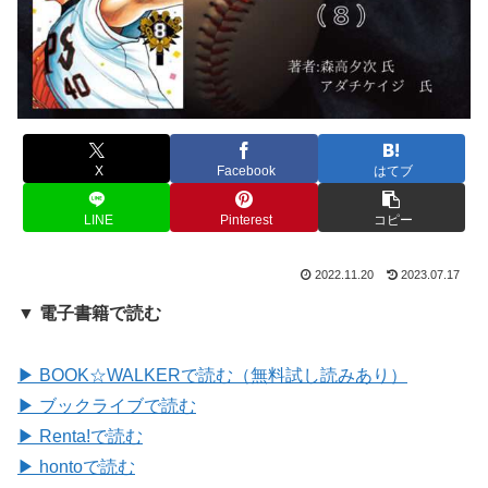
X
Facebook
はてブ
LINE
Pinterest
コピー
2022.11.20
2023.07.17
▼ 電子書籍で読む
▶ BOOK☆WALKERで読む（無料試し読みあり）
▶ ブックライブで読む
▶ Renta!で読む
▶ hontoで読む