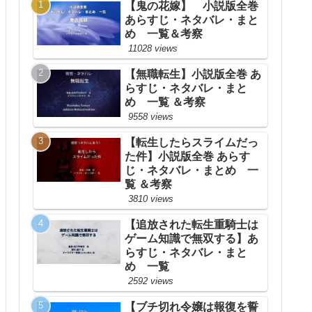
【鬼の花嫁】 小説版全巻
あらすじ・ネタバレ・まと
め 一覧＆考察
11028 views
【無職転生】小説版全巻 あ
らすじ・ネタバレ・まと
め 一覧 ＆考察
9558 views
【転生したらスライムだっ
た件】小説版全巻 あらす
じ・ネタバレ・まとめ 一
覧 ＆考察
3810 views
【追放された転生重騎士は
ゲーム知識で無双する】あ
らすじ・ネタバレ・まと
め 一覧
2592 views
【ブチ切れ令嬢は報復を誓