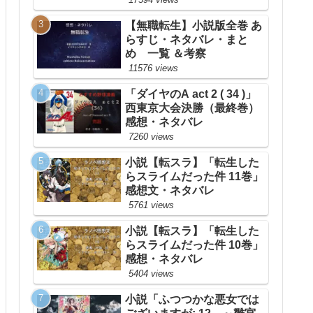
【無職転生】小説版全巻 あ
らすじ・ネタバレ・まと
め 一覧 ＆考察
11576 views
「ダイヤのA act 2 ( 34 )」
西東京大会決勝（最終巻）
感想・ネタバレ
7260 views
小説【転スラ】「転生した
らスライムだった件 11巻」
感想文・ネタバレ
5761 views
小説【転スラ】「転生した
らスライムだった件 10巻」
感想・ネタバレ
5404 views
小説「ふつつかな悪女では