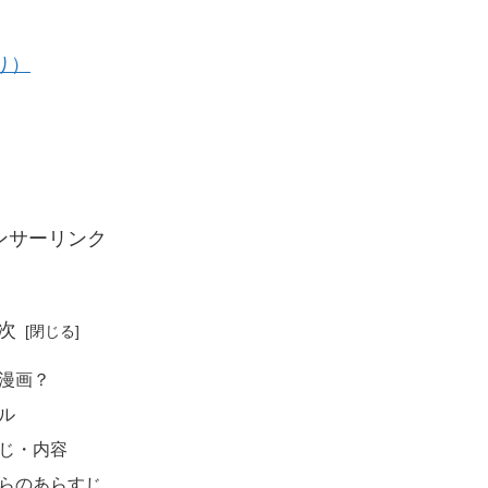
り）
ンサーリンク
次
漫画？
ル
じ・内容
らのあらすじ