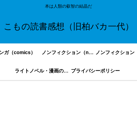
本は人類の叡智の結晶だ
こもの読書感想（旧柏バカ一代）
ンガ（comics）
ノンフィクション（nonfiction）更新順
ライトノベル・漫画の感想・ネタバレまとめ｜こもの読書感想
プライバシーポリシー