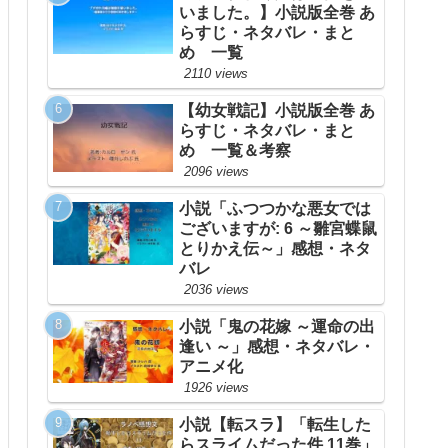
いました。】小説版全巻 あ
らすじ・ネタバレ・まと
め 一覧
2110 views
【幼女戦記】小説版全巻 あ
らすじ・ネタバレ・まと
め 一覧＆考察
2096 views
小説「ふつつかな悪女では
ございますが: 6 ～雛宮蝶鼠
とりかえ伝～」感想・ネタ
バレ
2036 views
小説「鬼の花嫁 ～運命の出
逢い ～」感想・ネタバレ・
アニメ化
1926 views
小説【転スラ】「転生した
らスライムだった件 11巻」