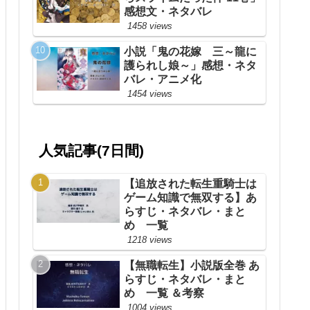
感想文・ネタバレ
1458 views
小説「鬼の花嫁 三～龍に
護られし娘～」感想・ネタ
バレ・アニメ化
1454 views
人気記事(7日間)
【追放された転生重騎士は
ゲーム知識で無双する】あ
らすじ・ネタバレ・まと
め 一覧
1218 views
【無職転生】小説版全巻 あ
らすじ・ネタバレ・まと
め 一覧 ＆考察
1004 views