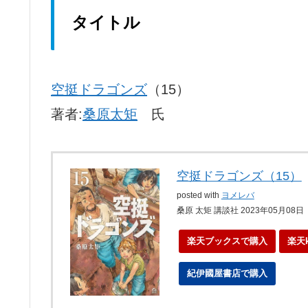
タイトル
空挺ドラゴンズ
（15）
著者:
桑原太矩
氏
空挺ドラゴンズ（15）
posted with
ヨメレバ
桑原 太矩 講談社 2023年05月08日
楽天ブックスで購入
楽天
紀伊國屋書店で購入
ebo