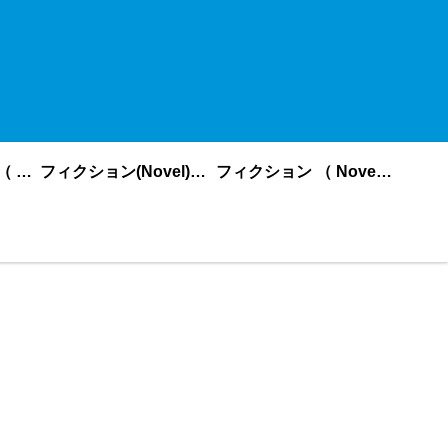
ノンフィクション （ nonfiction ） あいうえお順
フィクション(Novel)更新順
フィクション （ Novel ） あいうえお順