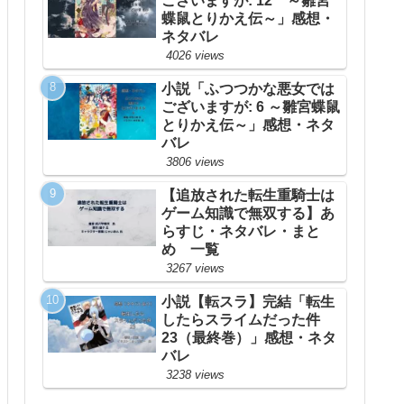
ございますが: 12 ～雛宮
蝶鼠とりかえ伝～」感想・
ネタバレ
4026 views
小説「ふつつかな悪女では
ございますが: 6 ～雛宮蝶鼠
とりかえ伝～」感想・ネタ
バレ
3806 views
【追放された転生重騎士は
ゲーム知識で無双する】あ
らすじ・ネタバレ・まと
め 一覧
3267 views
小説【転スラ】完結「転生
したらスライムだった件
23（最終巻）」感想・ネタ
バレ
3238 views