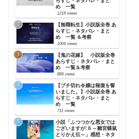
らすじ・ネタバレ・まと
め 一覧
1218 views
【無職転生】小説版全巻 あ
らすじ・ネタバレ・まと
め 一覧 ＆考察
1004 views
【鬼の花嫁】 小説版全巻
あらすじ・ネタバレ・まと
め 一覧＆考察
889 views
【ブチ切れ令嬢は報復を誓
いました。】小説版全巻 あ
らすじ・ネタバレ・まと
め 一覧
711 views
小説「ふつつかな悪女では
ございますが: 6 ～雛宮蝶鼠
とりかえ伝～」感想・ネタ