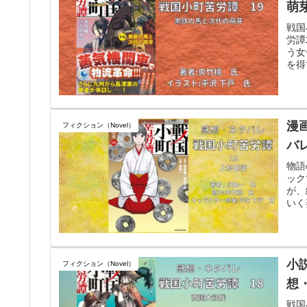
萌
戦国
労譚
う女
を得
漫
フィクション（Novel）
バ
物語
ック
が、
いく
小
フィクション（Novel）
想
戦国