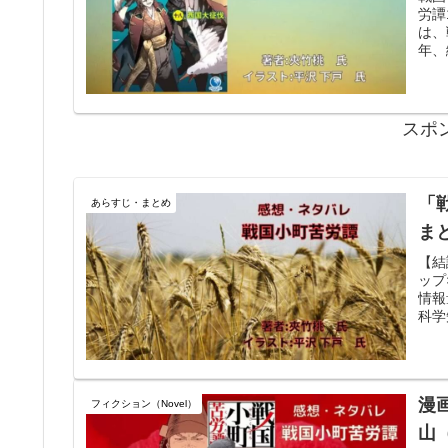
労譚
は、
年、
スポ
「
あらすじ・まとめ
ま
【結
ップ
情報
科学
漫
フィクション（Novel）
山