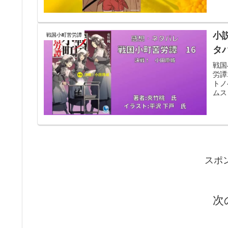
小
戦国小町苦労譚
タ
戦国
労譚
トノ
ムス
スポ
次