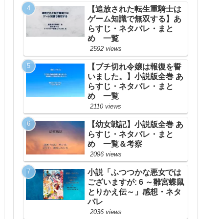
【追放された転生重騎士は
ゲーム知識で無双する】あ
らすじ・ネタバレ・まと
め 一覧
2592 views
【ブチ切れ令嬢は報復を誓
いました。】小説版全巻 あ
らすじ・ネタバレ・まと
め 一覧
2110 views
【幼女戦記】小説版全巻 あ
らすじ・ネタバレ・まと
め 一覧＆考察
2096 views
小説「ふつつかな悪女では
ございますが: 6 ～雛宮蝶鼠
とりかえ伝～」感想・ネタ
バレ
2036 views