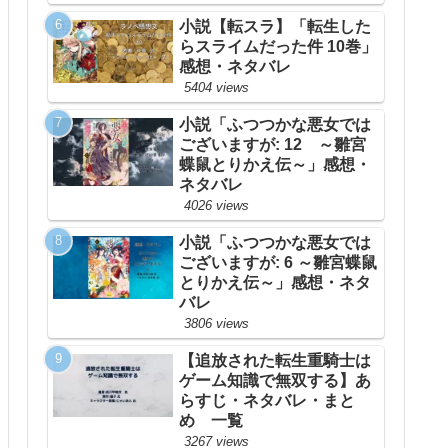
小説【転スラ】「転生した
らスライムだった件 10巻」
感想・ネタバレ
5404 views
小説「ふつつかな悪女では
ございますが: 12 ～雛宮
蝶鼠とりかえ伝～」感想・
ネタバレ
4026 views
小説「ふつつかな悪女では
ございますが: 6 ～雛宮蝶鼠
とりかえ伝～」感想・ネタ
バレ
3806 views
【追放された転生重騎士は
ゲーム知識で無双する】あ
らすじ・ネタバレ・まと
め 一覧
3267 views