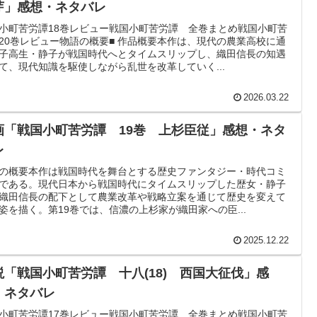
芽」感想・ネタバレ
小町苦労譚18巻レビュー戦国小町苦労譚 全巻まとめ戦国小町苦
20巻レビュー物語の概要■ 作品概要本作は、現代の農業高校に通
子高生・静子が戦国時代へとタイムスリップし、織田信長の知遇
て、現代知識を駆使しながら乱世を改革していく...
2026.03.22
画「戦国小町苦労譚 19巻 上杉臣従」感想・ネタ
レ
の概要本作は戦国時代を舞台とする歴史ファンタジー・時代コミ
である。現代日本から戦国時代にタイムスリップした歴女・静子
織田信長の配下として農業改革や戦略立案を通じて歴史を変えて
姿を描く。第19巻では、信濃の上杉家が織田家への臣...
2025.12.22
説「戦国小町苦労譚 十八(18) 西国大征伐」感
・ネタバレ
小町苦労譚17巻レビュー戦国小町苦労譚 全巻まとめ戦国小町苦