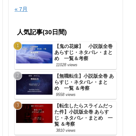
« 7月
人気記事(30日間)
【鬼の花嫁】 小説版全巻
あらすじ・ネタバレ・まと
め 一覧＆考察
11028 views
【無職転生】小説版全巻 あ
らすじ・ネタバレ・まと
め 一覧 ＆考察
9558 views
【転生したらスライムだっ
た件】小説版全巻 あらす
じ・ネタバレ・まとめ 一
覧 ＆考察
3810 views