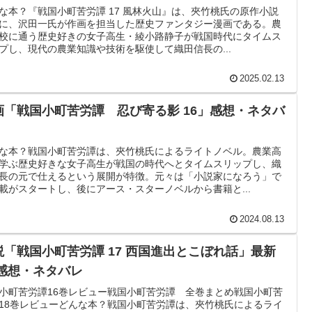
な本？『戦国小町苦労譚 17 風林火山』は、夾竹桃氏の原作小説
に、沢田一氏が作画を担当した歴史ファンタジー漫画である。農
校に通う歴史好きの女子高生・綾小路静子が戦国時代にタイムス
プし、現代の農業知識や技術を駆使して織田信長の...
2025.02.13
画「戦国小町苦労譚 忍び寄る影 16」感想・ネタバ
な本？戦国小町苦労譚は、夾竹桃氏によるライトノベル。農業高
学ぶ歴史好きな女子高生が戦国の時代へとタイムスリップし、織
長の元で仕えるという展開が特徴。元々は「小説家になろう」で
載がスタートし、後にアース・スターノベルから書籍と...
2024.08.13
説「戦国小町苦労譚 17 西国進出とこぼれ話」最新
 感想・ネタバレ
小町苦労譚16巻レビュー戦国小町苦労譚 全巻まとめ戦国小町苦
18巻レビューどんな本？戦国小町苦労譚は、夾竹桃氏によるライ