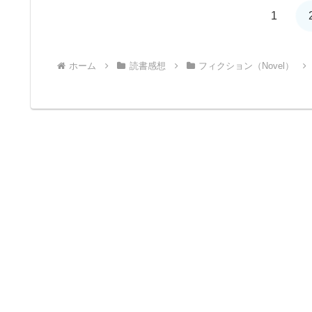
1
ホーム
読書感想
フィクション（Novel）