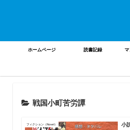
ホームページ
読書記録
マ
戦国小町苦労譚
小
フィクション（Novel）