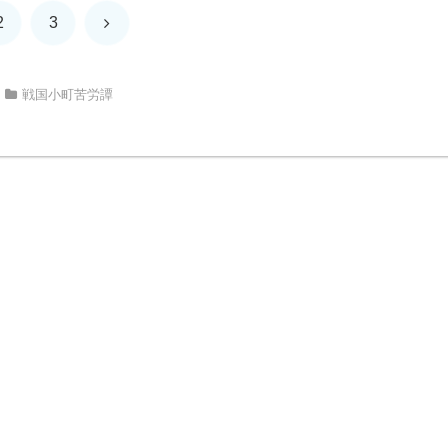
次
2
3
へ
戦国小町苦労譚