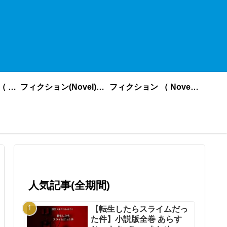
ノンフィクション （ nonfiction ） あいうえお順
フィクション(Novel)更新順
フィクション （ Novel ） あいうえお順
人気記事(全期間)
【転生したらスライムだっ
た件】小説版全巻 あらす