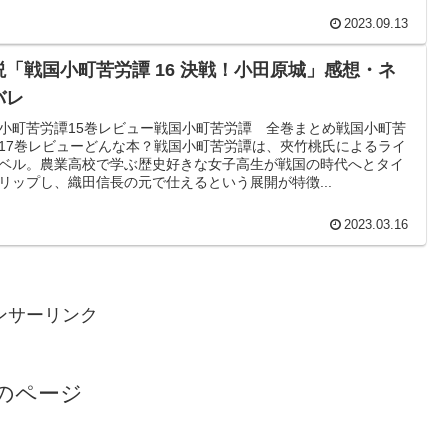
2023.09.13
説「戦国小町苦労譚 16 決戦！小田原城」感想・ネ
バレ
小町苦労譚15巻レビュー戦国小町苦労譚 全巻まとめ戦国小町苦
17巻レビューどんな本？戦国小町苦労譚は、夾竹桃氏によるライ
ベル。農業高校で学ぶ歴史好きな女子高生が戦国の時代へとタイ
リップし、織田信長の元で仕えるという展開が特徴...
2023.03.16
ンサーリンク
のページ