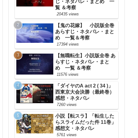
じ・ネタバレ・まとめ 一
覧 ＆考察
20435 views
【鬼の花嫁】 小説版全巻
あらすじ・ネタバレ・まと
め 一覧＆考察
17394 views
【無職転生】小説版全巻 あ
らすじ・ネタバレ・まと
め 一覧 ＆考察
11576 views
「ダイヤのA act 2 ( 34 )」
西東京大会決勝（最終巻）
感想・ネタバレ
7260 views
小説【転スラ】「転生した
らスライムだった件 11巻」
感想文・ネタバレ
5761 views