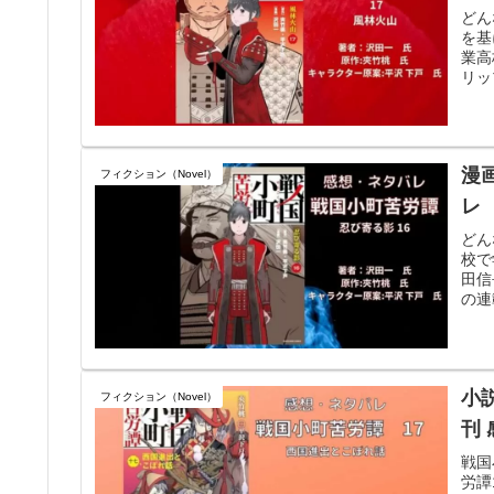
どん
を基
業高
リッ
漫
フィクション（Novel）
レ
どん
校で
田信
の連
小
フィクション（Novel）
刊
戦国
労譚