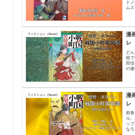
トノ
ムス
漫
フィクション（Novel）
レ
どん
校で
田信
の連
漫
フィクション（Novel）
レ
前巻
ル。
ップ
なろ