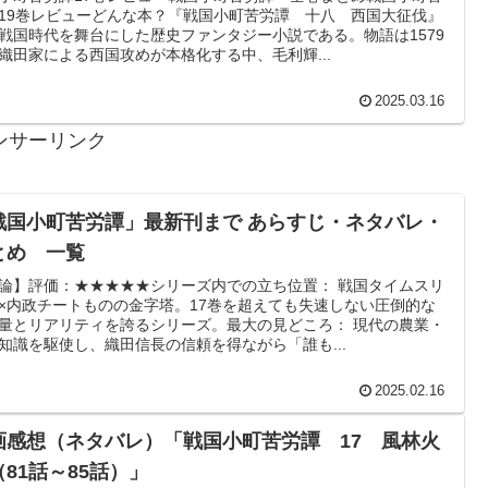
19巻レビューどんな本？『戦国小町苦労譚 十八 西国大征伐』
戦国時代を舞台にした歴史ファンタジー小説である。物語は1579
織田家による西国攻めが本格化する中、毛利輝...
2025.03.16
ンサーリンク
戦国小町苦労譚」最新刊まで あらすじ・ネタバレ・
とめ 一覧
論】評価：★★★★★シリーズ内での立ち位置： 戦国タイムスリ
×内政チートものの金字塔。17巻を超えても失速しない圧倒的な
量とリアリティを誇るシリーズ。最大の見どころ： 現代の農業・
知識を駆使し、織田信長の信頼を得ながら「誰も...
2025.02.16
画感想（ネタバレ）「戦国小町苦労譚 17 風林火
（81話～85話）」