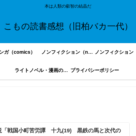
本は人類の叡智の結晶だ
こもの読書感想（旧柏バカ一代）
ンガ（comics）
ノンフィクション（nonfiction）更新順
ライトノベル・漫画の感想・ネタバレまとめ｜こもの読書感想
プライバシーポリシー
説「戦国小町苦労譚 十九(19) 黒鉄の馬と次代の