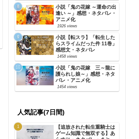
小説「鬼の花嫁 ～運命の出
逢い ～」感想・ネタバレ・
アニメ化
1926 views
小説【転スラ】「転生した
らスライムだった件 11巻」
感想文・ネタバレ
1458 views
小説「鬼の花嫁 三～龍に
護られし娘～」感想・ネタ
バレ・アニメ化
1454 views
人気記事(7日間)
【追放された転生重騎士は
ゲーム知識で無双する】あ