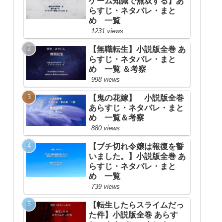
ゲーム知識で無双する】あ
らすじ・ネタバレ・まと
め 一覧
1231 views
【無職転生】小説版全巻 あ
らすじ・ネタバレ・まと
め 一覧 ＆考察
998 views
【鬼の花嫁】 小説版全巻
あらすじ・ネタバレ・まと
め 一覧＆考察
880 views
【ブチ切れ令嬢は報復を誓
いました。】小説版全巻 あ
らすじ・ネタバレ・まと
め 一覧
739 views
【転生したらスライムだっ
た件】小説版全巻 あらす