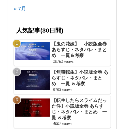
« 7月
人気記事(30日間)
【鬼の花嫁】 小説版全巻
あらすじ・ネタバレ・まと
め 一覧＆考察
10751 views
【無職転生】小説版全巻 あ
らすじ・ネタバレ・まと
め 一覧 ＆考察
9193 views
【転生したらスライムだっ
た件】小説版全巻 あらす
じ・ネタバレ・まとめ 一
覧 ＆考察
4007 views