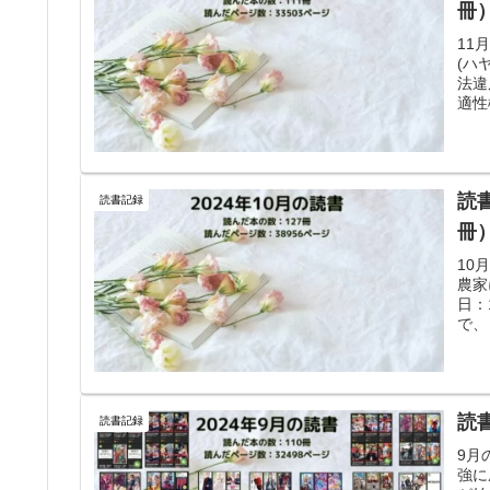
冊
11
(ハ
法違
適性
読
読書記録
冊
10
農家
日：
で、
読
読書記録
9月
強に