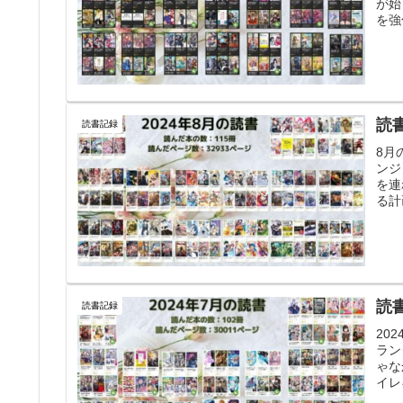
が始
を強
読
読書記録
8月
ンジ
を連
る計
読
読書記録
20
ラン
ゃな
イレ