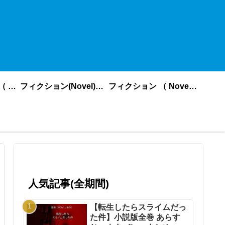
ノンフィクション （ nonfiction ） あいうえお順
フィクション(Novel)更新順
フィクション （ Novel ） あいうえお順
人気記事(全期間)
【転生したらスライムだっ
た件】小説版全巻 あらす