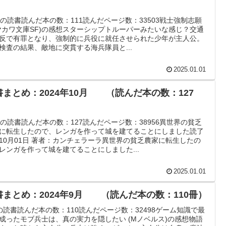
）
月の読書読んだ本の数：111読んだページ数：33503戦士強制志願
ヤカワ文庫SF)の感想スターシップトルーパーみたいな感じ？交通
反で有罪となり、強制的に兵役に就任させられた少年が主人公。
検査の結果、敵地に突貫する海兵隊員と...
2025.01.01
書まとめ：2024年10月 （読んだ本の数：127
）
月の読書読んだ本の数：127読んだページ数：38956異世界の貧乏
に転生したので、レンガを作って城を建てることにしました読了
10月01日 著者：カンチェラーラ異世界の貧乏農家に転生したの
レンガを作って城を建てることにしました...
2025.01.01
書まとめ：2024年9月 （読んだ本の数：110冊）
の読書読んだ本の数：110読んだページ数：32498ゲーム知識で最
成ったモブ兵士は、真の実力を隠したい (Mノベルス)の感想物語