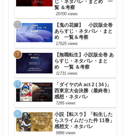
じ・ネタバレ・まとめ 一
覧 ＆考察
20700 views
【鬼の花嫁】 小説版全巻
あらすじ・ネタバレ・まと
め 一覧＆考察
17525 views
【無職転生】小説版全巻 あ
らすじ・ネタバレ・まと
め 一覧 ＆考察
11731 views
「ダイヤのA act 2 ( 34 )」
西東京大会決勝（最終巻）
感想・ネタバレ
7285 views
小説【転スラ】「転生した
らスライムだった件 11巻」
感想文・ネタバレ
5886 views