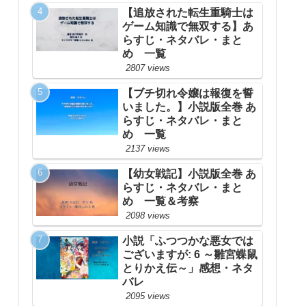
【追放された転生重騎士は
ゲーム知識で無双する】あ
らすじ・ネタバレ・まと
め 一覧
2807 views
【ブチ切れ令嬢は報復を誓
いました。】小説版全巻 あ
らすじ・ネタバレ・まと
め 一覧
2137 views
【幼女戦記】小説版全巻 あ
らすじ・ネタバレ・まと
め 一覧＆考察
2098 views
小説「ふつつかな悪女では
ございますが: 6 ～雛宮蝶鼠
とりかえ伝～」感想・ネタ
バレ
2095 views