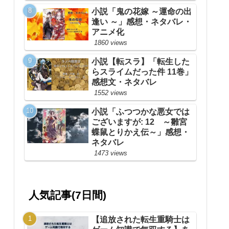
小説「鬼の花嫁 ～運命の出
逢い ～」感想・ネタバレ・
アニメ化
1860 views
小説【転スラ】「転生した
らスライムだった件 11巻」
感想文・ネタバレ
1552 views
小説「ふつつかな悪女では
ございますが: 12 ～雛宮
蝶鼠とりかえ伝～」感想・
ネタバレ
1473 views
人気記事(7日間)
【追放された転生重騎士は