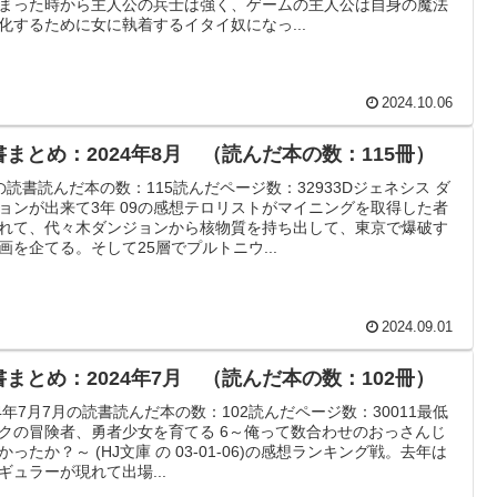
まった時から主人公の兵士は強く、ゲームの主人公は自身の魔法
化するために女に執着するイタイ奴になっ...
2024.10.06
書まとめ：2024年8月 （読んだ本の数：115冊）
の読書読んだ本の数：115読んだページ数：32933Dジェネシス ダ
ョンが出来て3年 09の感想テロリストがマイニングを取得した者
れて、代々木ダンジョンから核物質を持ち出して、東京で爆破す
画を企てる。そして25層でプルトニウ...
2024.09.01
書まとめ：2024年7月 （読んだ本の数：102冊）
24年7月7月の読書読んだ本の数：102読んだページ数：30011最低
クの冒険者、勇者少女を育てる 6～俺って数合わせのおっさんじ
かったか？～ (HJ文庫 の 03-01-06)の感想ランキング戦。去年は
ギュラーが現れて出場...