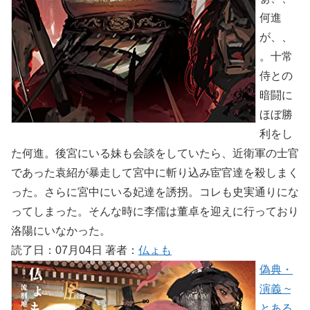
何進
が、、
。十常
侍との
暗闘に
ほぼ勝
利をし
た何進。後宮にいる妹も会談をしていたら、近衛軍の士官
であった袁紹が暴走して宮中に斬り込み宦官達を殺しまく
った。さらに宮中にいる妃達を誘拐。コレも史実通りにな
ってしまった。そんな時に李儒は董卓を迎えに行っており
洛陽にいなかった。
読了日：07月04日 著者：
仏ょも
偽典・
演義 ~
とある