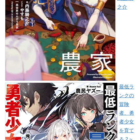
之介
最低ラ
ンクの
冒険
者、勇
者少女
を育て
る 2 ~