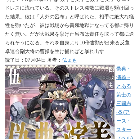
ドレスに流れている。そのストレス発散に戦場を駆け回っ
た結果。彼は「人外の呂布」と呼ばれた。相手に絶大な犠
牲を強いたが、彼は戦場から書類地獄になってる都に帰り
たく無い。だが大戦果を挙げた呂布は責任を取って都に送
られそうになる。それを自身より10倍書類が出来る反董
卓連合副大将の曹操を生け捕ればと暴れ出す
読了日：07月04日 著者：
仏ょも
偽典・
演義 ~
とある
策士の
三國志
~5 (ア
ース・
スター
ノベル)