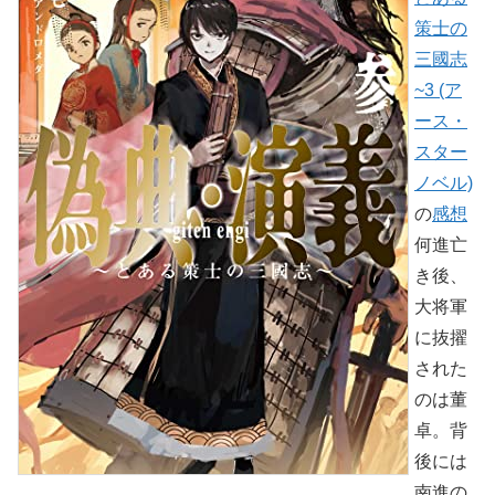
策士の
三國志
~3 (ア
ース・
スター
ノベル)
の
感想
何進亡
き後、
大将軍
に抜擢
された
のは董
卓。背
後には
南進の