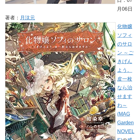
日：07
月06日
著者：
月汰元
化物嬢
ソフィ
のサロ
ン ～ご
きげん
よう。
皮一枚
なら治
せます
わ～
(MAG
Garden
NOVEL