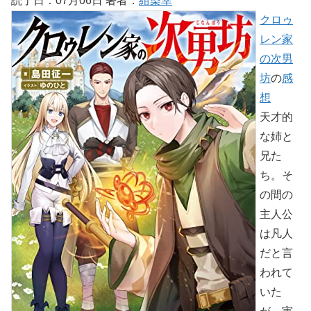
読了日：07月06日 著者：
紺染幸
クロゥ
レン家
の次男
坊
の
感
想
天才的
な姉と
兄た
ち。そ
の間の
主人公
は凡人
だと言
われて
いた