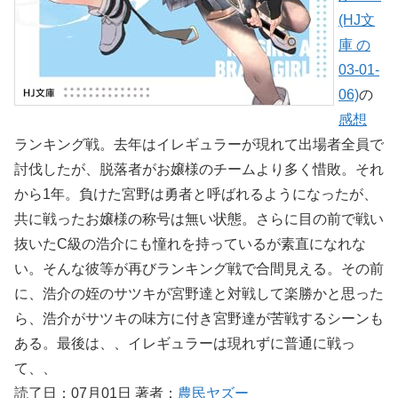
(HJ文
庫 の
03-01-
06)
の
感想
ランキング戦。去年はイレギュラーが現れて出場者全員で
討伐したが、脱落者がお嬢様のチームより多く惜敗。それ
から1年。負けた宮野は勇者と呼ばれるようになったが、
共に戦ったお嬢様の称号は無い状態。さらに目の前で戦い
抜いたC級の浩介にも憧れを持っているが素直になれな
い。そんな彼等が再びランキング戦で合間見える。その前
に、浩介の姪のサツキが宮野達と対戦して楽勝かと思った
ら、浩介がサツキの味方に付き宮野達が苦戦するシーンも
ある。最後は、、イレギュラーは現れずに普通に戦っ
て、、
読了日：07月01日 著者：
農民ヤズー