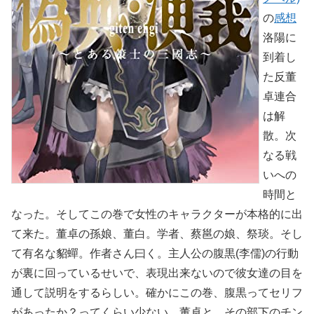
の
感想
洛陽に
到着し
た反董
卓連合
は解
散。次
なる戦
いへの
時間と
なった。そしてこの巻で女性のキャラクターが本格的に出
て来た。董卓の孫娘、董白。学者、蔡邕の娘、祭琰。そし
て有名な貂蟬。作者さん曰く。主人公の腹黒(李儒)の行動
が裏に回っているせいで、表現出来ないので彼女達の目を
通して説明をするらしい。確かにこの巻、腹黒ってセリフ
があったか？ってくらい少ない。董卓と、その部下のチン