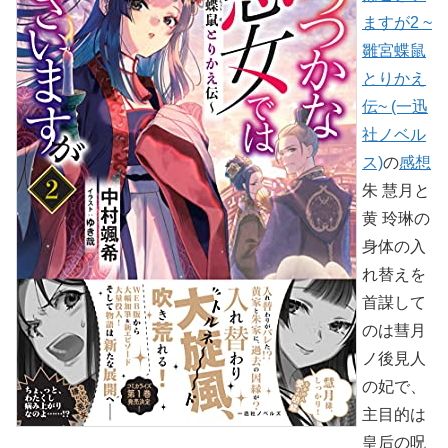
ますが2 ~
雛宮蝶鼠
とりかえ
伝~ (一迅
社ノベル
ス)
の
感想
朱 慧月と
黄 玲琳の
身体の入
れ替えを
首謀して
のは彗月
ノ後見人
の妃で、
主目的は
皇后の呪