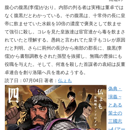
腹心の腹黒(李儒)がおり。内部の判る者は実権は董卓では
なく腹黒だとわかっている。その腹黒は、十常侍の長に皇
帝に飲ませていた水銀を10倍の濃度で褒美として飲ませ
て強引に殺し。コレを見た皇族達は宦官達から毒を飲まさ
れていたと理解する。愚鈍と言われてた皇子もコレが原因
だと判明。さらに荊州の長沙から南部の郡長に、腹黒(李
儒)から書類調教をされた孫堅を抜擢し、無職の曹操にも
役職を与えた。そして、何進を殺した首謀者の袁紹は反董
卓連合を創り洛陽へ兵を進めようする。
読了日：07月04日 著者：
仏ょも
偽典・
演義 ~
とある
策士の
三國志
~4 (アー