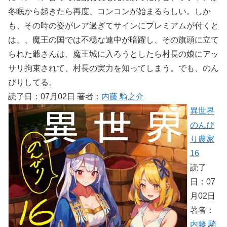
冬眠から起きたら再度、コンコンが始まるらしい。しか
も、その時の姿がレア過ぎてサインにプレミアムが付くと
は、、魔王の国では不穏な連中が暗躍し、その旗頭に立て
られた爺さんは、魔王城に入ろうとしたら村長の娘にアッ
サリ拘束されて、村長の実力を知ってしまう。でも、のん
びりしてる。
読了日：07月02日 著者：
内藤 騎之介
異世界
のんび
り農家
16
読了
日：07
月02日
著者：
内藤 騎