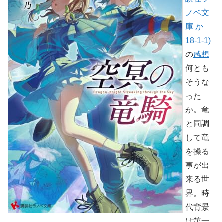
ノベ文
庫 か
18-1-1)
の
感想
何とも
そうな
った
か。竜
と同調
して竜
を操る
事が出
来る世
界。時
代背景
は第一