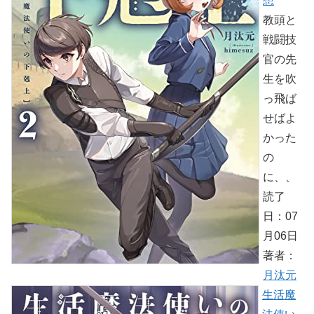
想
教頭と
戦闘技
官の先
生を吹
っ飛ば
せばよ
かった
の
に、、
読了
日：07
月06日
著者：
月汰元
生活魔