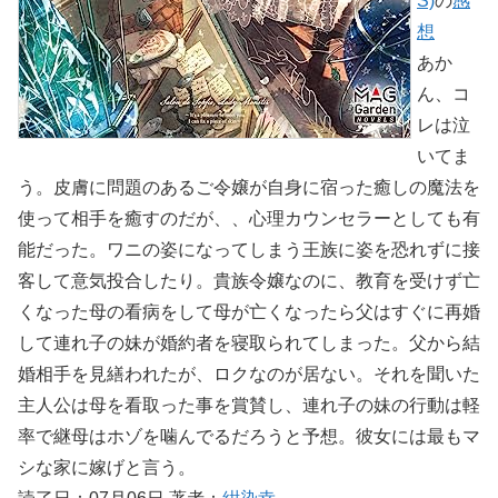
S)
の
感
想
あか
ん、コ
レは泣
いてま
う。皮膚に問題のあるご令嬢が自身に宿った癒しの魔法を
使って相手を癒すのだが、、心理カウンセラーとしても有
能だった。ワニの姿になってしまう王族に姿を恐れずに接
客して意気投合したり。貴族令嬢なのに、教育を受けず亡
くなった母の看病をして母が亡くなったら父はすぐに再婚
して連れ子の妹が婚約者を寝取られてしまった。父から結
婚相手を見繕われたが、ロクなのが居ない。それを聞いた
主人公は母を看取った事を賞賛し、連れ子の妹の行動は軽
率で継母はホゾを噛んでるだろうと予想。彼女には最もマ
シな家に嫁げと言う。