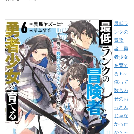
最低ラ
ンクの
冒険
者、勇
者少女
を育て
る 6～
俺って
数合わ
せのお
っさん
じゃな
かった
か？～