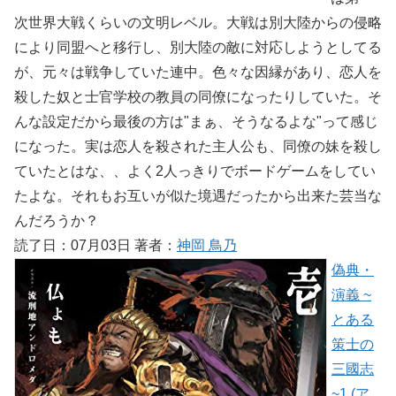
次世界大戦くらいの文明レベル。大戦は別大陸からの侵略
により同盟へと移行し、別大陸の敵に対応しようとしてる
が、元々は戦争していた連中。色々な因縁があり、恋人を
殺した奴と士官学校の教員の同僚になったりしていた。そ
んな設定だから最後の方は"まぁ、そうなるよな"って感じ
になった。実は恋人を殺された主人公も、同僚の妹を殺し
ていたとはな、、よく2人っきりでボードゲームをしてい
たよな。それもお互いが似た境遇だったから出来た芸当な
んだろうか？
読了日：07月03日 著者：
神岡 鳥乃
偽典・
演義 ~
とある
策士の
三國志
~1 (ア