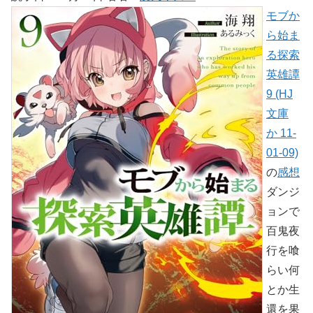
モブか
ら始ま
る探索
英雄譚
9 (HJ
文庫
か 11-
01-09)
の
感想
ダンジ
ョンで
百鬼夜
行を喰
らい何
とか生
還を果