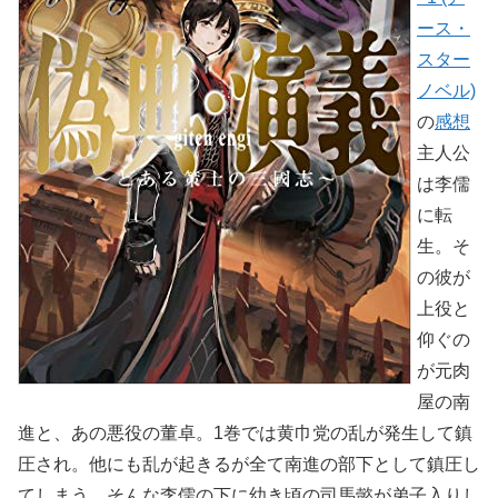
ース・
スター
ノベル)
の
感想
主人公
は李儒
に転
生。そ
の彼が
上役と
仰ぐの
が元肉
屋の南
進と、あの悪役の董卓。1巻では黄巾党の乱が発生して鎮
圧され。他にも乱が起きるが全て南進の部下として鎮圧し
てしまう。そんな李儒の下に幼き頃の司馬懿が弟子入りし