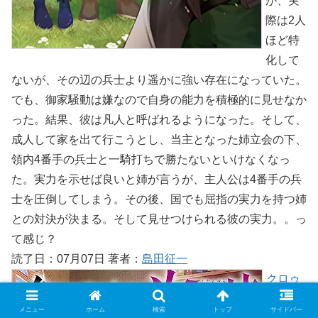
が、実
際は2人
ほど特
化して
ないが、その辺の兵士より遥かに強い存在になっていた。
でも、御家騒動は嫌なので自身の能力を積極的に見せなか
った。結果、彼は凡人と呼ばれるようになった。そして、
成人して家を出て行こうとし、当主となった姉立会の下、
領内4番手の兵士と一騎打ちで勝たないといけなくなっ
た。実力を示せば良いと姉が言うが、主人公は4番手の兵
士を圧倒してしまう。その後、国でも屈指の実力を持つ姉
との対決が決まる。そして見せつけられる彼の実力。。っ
て感じ？
読了日：07月07日 著者：
島田征一
クロゥ
レン家
メニュー
ホーム
検索
トップ
サイドバー