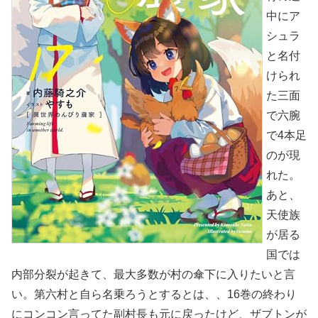
中にア
シュラ
と名付
けられ
た三面
で六腕
で4本足
のが現
れた。
あと、
天使族
が居る
国では
内部分裂が起きて、最大多数が村の傘下に入りたいと言
い。第六村と自ら名乗ろうとするとは、、16巻の終わり
にコンコン言ってた副村長も元に戻ったけど、ザブトンが