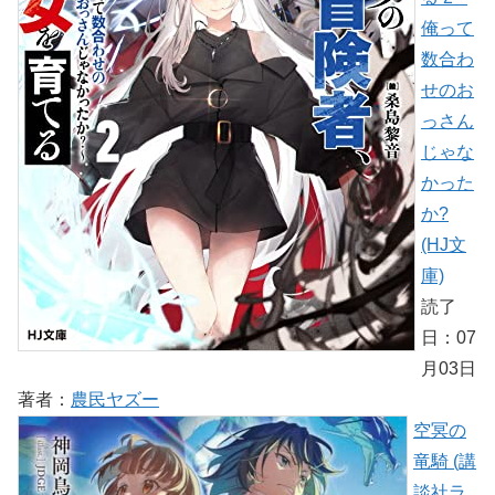
俺って
数合わ
せのお
っさん
じゃな
かった
か?
(HJ文
庫)
読了
日：07
月03日
著者：
農民ヤズー
空冥の
竜騎 (講
談社ラ