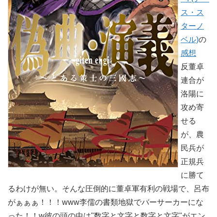
ス・ス
ターノ
ベル)
の
感想
反董卓
連合が
洛陽に
攻め寄
せる
が、農
民兵が
正規兵
に勝て
るわけが無い。そんな圧倒的に董卓軍有利の戦場で、呂布
がぁぁぁ！！！www李儒の書類地獄でバーサーカーにな
った！！w彼の頭の中は"数字と文字と数字と文字"がエン