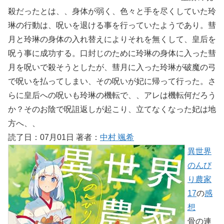
殺だったとは、、身体が弱く、色々と手を尽くしていた玲
琳の行動は、呪いを退ける事を行っていたようであり。彗
月と玲琳の身体の入れ替えによりそれを無くして、皇后を
呪う事に成功する。口封じのために玲琳の身体に入った彗
月を呪いで殺そうとしたが、彗月に入った玲琳が破魔の弓
で呪いを払ってしまい、その呪いが妃に帰って行った。さ
らに皇后への呪いも玲琳の機転で、、アレは機転何だろう
か？そのお陰で呪詛返しが起こり、立てなくなった妃は地
方へ、、
読了日：07月01日 著者：
中村 颯希
異世界
のんび
り農家
17
の
感
想
骨の連