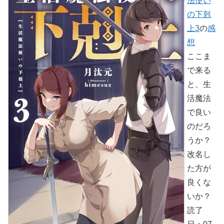
法使い
の下剋
上3
の
感
想
ここま
で来る
と、生
活魔法
で良い
のだろ
うか？
改名し
た方が
良くな
いか？
読了