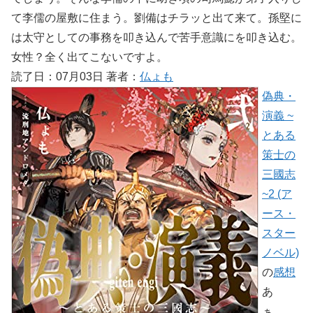
て李儒の屋敷に住まう。劉備はチラッと出て来て。孫堅に
は太守としての事務を叩き込んで苦手意識にを叩き込む。
女性？全く出てこないですよ。
読了日：07月03日 著者：
仏ょも
偽典・
演義 ~
とある
策士の
三國志
~2 (ア
ース・
スター
ノベル)
の
感想
あ
ぁ、、