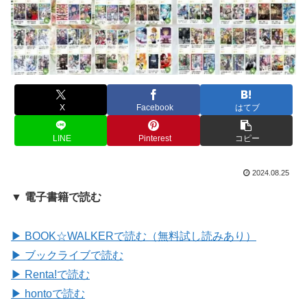
X
Facebook
はてブ
LINE
Pinterest
コピー
2024.08.25
▼ 電子書籍で読む
▶ BOOK☆WALKERで読む（無料試し読みあり）
▶ ブックライブで読む
▶ Renta!で読む
▶ hontoで読む