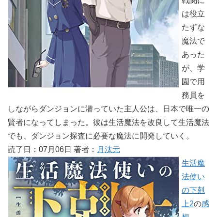
戦闘に
は役立
たずな
魔法で
あった
が、学
園で用
務員を
しながらダンジョンに潜っていた主人公は、日本で唯一の
賢者になってしまった。彼は生活魔法を改良して生活魔法
でも、ダンジョン探査に必要な魔法に開発していく。
読了日：07月06日 著者：
月汰元
生活魔
法使い
の下剋
上2
の
感