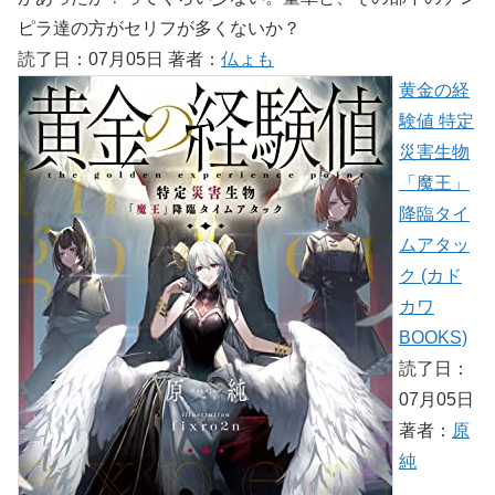
ピラ達の方がセリフが多くないか？
読了日：07月05日 著者：
仏ょも
黄金の経
験値 特定
災害生物
「魔王」
降臨タイ
ムアタッ
ク (カド
カワ
BOOKS)
読了日：
07月05日
著者：
原
純