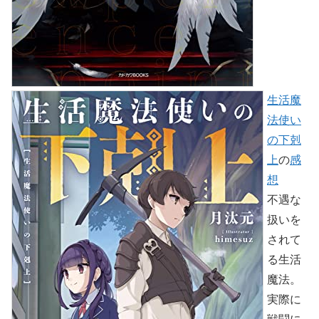
生活魔
法使い
の下剋
上
の
感
想
不遇な
扱いを
されて
る生活
魔法。
実際に