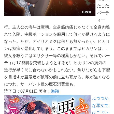
たした
パーテ
ィ一
行。主人公の海斗は翌朝、全身筋肉痛じゃなくて全身肉離
れで入院。中級ポーションを服用して何とか動けるように
なった。ただ、アイリとミクは何とも無かったが、ヒカリ
ンは持病が悪化してしまう。このままではヒカリンは、、
彼女を救うにはエリクサー等の秘薬しかない。それでパー
ティは17階層を突破しようとするが、ヒカリンの病気の
進行が早く間に合わないかもしれない。焦りながらも下層
を目指すが亜竜達が彼等の前に立ち塞がる。敵が強くなる
につれ、サーバント達の魔石消費量も、
読了日：07月01日 著者：
海翔
ふつつか
な悪女で
はござい