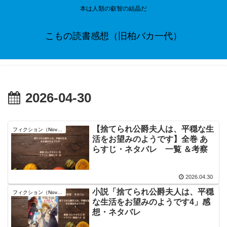
本は人類の叡智の結晶だ
こもの読書感想（旧柏バカ一代）
2026-04-30
【捨てられ公爵夫人は、平穏な生
フィクション（Novel）
活をお望みのようです】全巻 あ
らすじ・ネタバレ 一覧 ＆考察
2026.04.30
小説「捨てられ公爵夫人は、平穏
フィクション（Novel）
な生活をお望みのようです4」感
想・ネタバレ