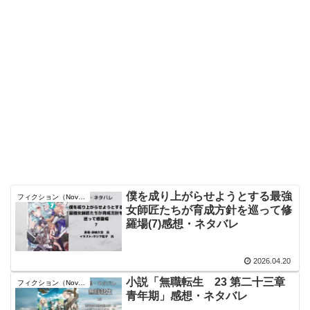
僕を成り上がらせようとする最強
フィクション（Novel）
女師匠たちが育成方針を巡って修
羅場(7)感想・ネタバレ
2026.04.20
小説「無職転生 23 第二十三章
フィクション（Novel）
青年期」感想・ネタバレ