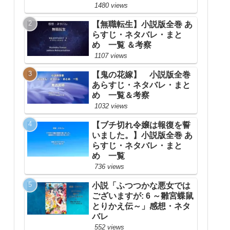
1480 views
【無職転生】小説版全巻 あ
らすじ・ネタバレ・まと
め 一覧 ＆考察
1107 views
【鬼の花嫁】 小説版全巻
あらすじ・ネタバレ・まと
め 一覧＆考察
1032 views
【ブチ切れ令嬢は報復を誓
いました。】小説版全巻 あ
らすじ・ネタバレ・まと
め 一覧
736 views
小説「ふつつかな悪女では
ございますが: 6 ～雛宮蝶鼠
とりかえ伝～」感想・ネタ
バレ
552 views