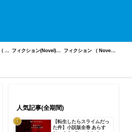
ノンフィクション （ nonfiction ） あいうえお順
フィクション(Novel)更新順
フィクション （ Novel ） あいうえお順
人気記事(全期間)
【転生したらスライムだっ
た件】小説版全巻 あらす