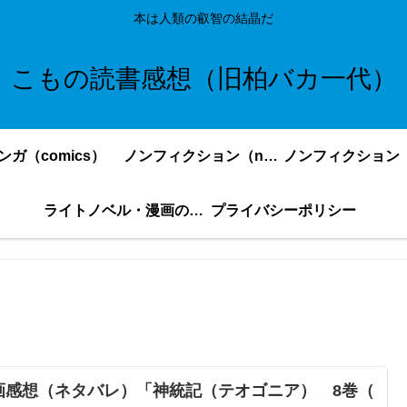
本は人類の叡智の結晶だ
こもの読書感想（旧柏バカ一代）
ンガ（comics）
ノンフィクション（nonfiction）更新順
ライトノベル・漫画の感想・ネタバレまとめ｜こもの読書感想
プライバシーポリシー
画感想（ネタバレ）「神統記（テオゴニア） 8巻（