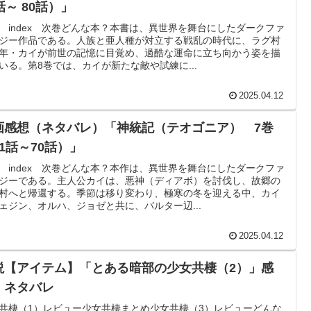
話～ 80話）」
 index 次巻どんな本？本書は、異世界を舞台にしたダークファ
ジー作品である。​人族と亜人種が対立する戦乱の時代に、ラグ村
年・カイが前世の記憶に目覚め、過酷な運命に立ち向かう姿を描
いる。​第8巻では、カイが新たな敵や試練に...
2025.04.12
画感想（ネタバレ）「神統記（テオゴニア） 7巻
61話～70話）」
 index 次巻どんな本？本作は、異世界を舞台にしたダークファ
ジーである。​主人公カイは、悪神（ディアボ）を討伐し、故郷の
村へと帰還する。​季節は移り変わり、極寒の冬を迎える中、カイ
ェジン、オルハ、ジョゼと共に、バルター辺...
2025.04.12
説【アイテム】「とある暗部の少女共棲（2）」感
・ネタバレ
共棲（1）レビュー少女共棲まとめ少女共棲（3）レビューどんな