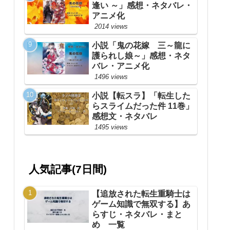
逢い ～」感想・ネタバレ・
アニメ化
2014 views
小説「鬼の花嫁 三～龍に
護られし娘～」感想・ネタ
バレ・アニメ化
1496 views
小説【転スラ】「転生した
らスライムだった件 11巻」
感想文・ネタバレ
1495 views
人気記事(7日間)
【追放された転生重騎士は
ゲーム知識で無双する】あ
らすじ・ネタバレ・まと
め 一覧