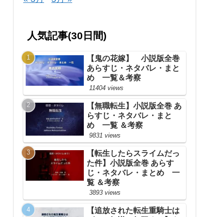
人気記事(30日間)
【鬼の花嫁】 小説版全巻
あらすじ・ネタバレ・まと
め 一覧＆考察
11404 views
【無職転生】小説版全巻 あ
らすじ・ネタバレ・まと
め 一覧 ＆考察
9831 views
【転生したらスライムだっ
た件】小説版全巻 あらす
じ・ネタバレ・まとめ 一
覧 ＆考察
3893 views
【追放された転生重騎士は