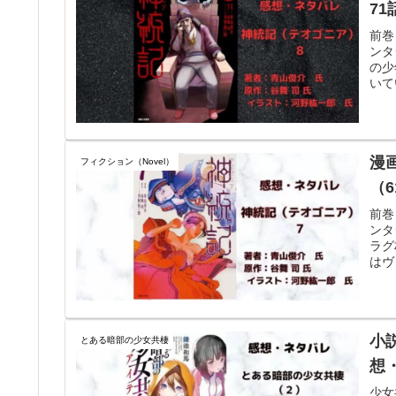
71
前巻
ンタ
の少
いて
漫
フィクション（Novel）
（
前巻
ンタ
ラグ
はヴ
小
とある暗部の少女共棲
想
少女