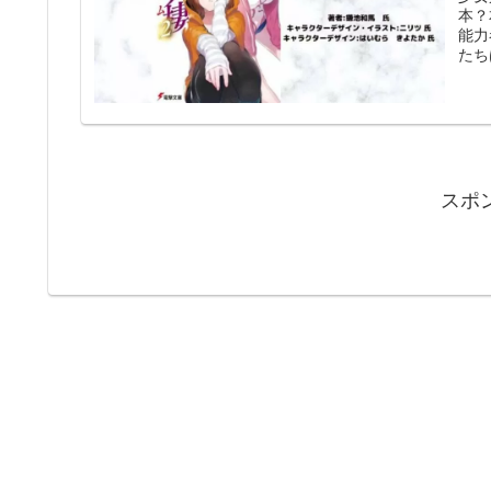
本？
能力
たち
スポ