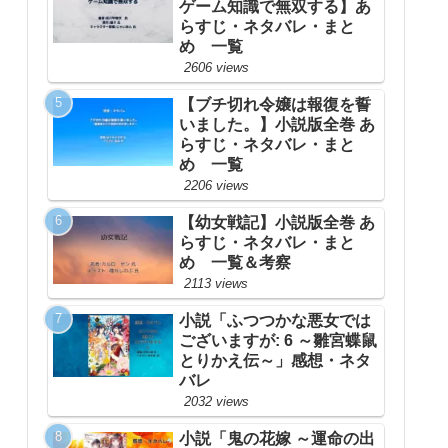
ゲーム知識で無双する】あ
らすじ・ネタバレ・まと
め 一覧
2606 views
【ブチ切れ令嬢は報復を誓
いました。】小説版全巻 あ
らすじ・ネタバレ・まと
め 一覧
2206 views
【幼女戦記】小説版全巻 あ
らすじ・ネタバレ・まと
め 一覧＆考察
2113 views
小説「ふつつかな悪女では
ございますが: 6 ～雛宮蝶鼠
とりかえ伝～」感想・ネタ
バレ
2032 views
小説「鬼の花嫁 ～運命の出