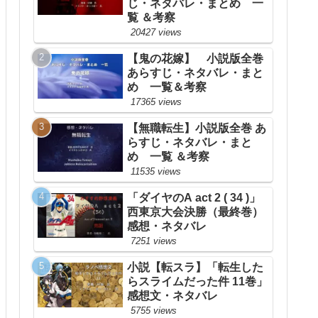
じ・ネタバレ・まとめ 一
覧 ＆考察
20427 views
【鬼の花嫁】 小説版全巻
あらすじ・ネタバレ・まと
め 一覧＆考察
17365 views
【無職転生】小説版全巻 あ
らすじ・ネタバレ・まと
め 一覧 ＆考察
11535 views
「ダイヤのA act 2 ( 34 )」
西東京大会決勝（最終巻）
感想・ネタバレ
7251 views
小説【転スラ】「転生した
らスライムだった件 11巻」
感想文・ネタバレ
5755 views