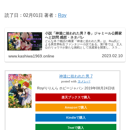
読了日：02月01日 著者：
Roy
小説「神達に拾われた男 7 巻」ジャミール公爵家
へと訪問 感想・ネタバレ
どんな本？物語の概要『神達に拾われた男』は、Roy氏に
よる異世界転生ファンタジー小説である。第7巻では、主人
公のリョウマが新たな挑戦として洗濯屋を開業し、スライ
ムたちと共に経営に奮闘する姿が描かれている。また、公
爵家の人々との交流や新種のス...
2023.02.10
www.kashiwa1969.online
神達に拾われた男 7
posted with
ヨメレバ
Roy/りりんら ホビージャパン 2019年08月24日頃
楽天ブックスで購入
Amazonで購入
Kindleで購入
7netで購入