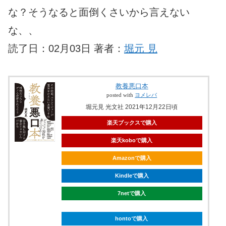
な？そうなると面倒くさいから言えない
な、、
読了日：02月03日 著者：
堀元 見
教養悪口本
posted with
ヨメレバ
堀元見 光文社 2021年12月22日頃
楽天ブックスで購入
楽天koboで購入
Amazonで購入
Kindleで購入
7netで購入
hontoで購入