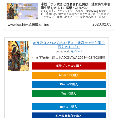
小説「ホラ吹きと仇名された男は、迷宮街で半引
退生活を送る 1」感想・ネタバレ
どんな本？ハイファンタジーの世界。迷宮探索を生業に
し、単独行(ソロ)で前人未到の31層まで辿り着いた男ギデ
アが主人公。最強への道に一心不乱に挑み続け。誰も行っ
た事の無い最深層に行って実力を証明してたのだが、、彼
は突然、迷宮に積極的に潜らない...
2023.02.03
www.kashiwa1969.online
ホラ吹きと仇名された男は、迷宮街で半引退生
活を送る（1）
posted with
ヨメレバ
中文字/布施 龍太 KADOKAWA 2023年02月03日頃
楽天ブックスで購入
Amazonで購入
Kindleで購入
7netで購入
hontoで購入
紀伊國屋書店で購入