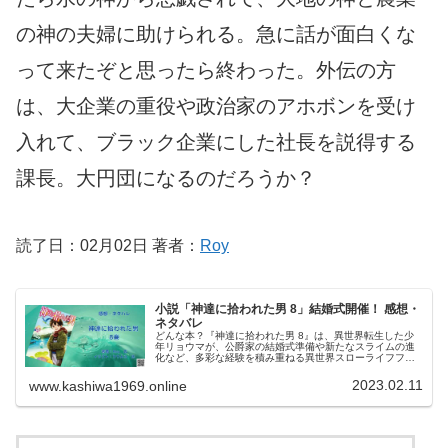
の神の夫婦に助けられる。急に話が面白くな
って来たぞと思ったら終わった。外伝の方
は、大企業の重役や政治家のアホボンを受け
入れて、ブラック企業にした社長を説得する
課長。大円団になるのだろうか？
読了日：02月02日 著者：
Roy
小説「神達に拾われた男 8」結婚式開催！ 感想・
ネタバレ
どんな本？『神達に拾われた男 8』は、異世界転生した少
年リョウマが、公爵家の結婚式準備や新たなスライムの進
化など、多彩な経験を積み重ねる異世界スローライフファ
ンタジーである。主要キャラクターリョウマ：前世でブラ
ック企業に勤めていた中年サラリ...
2023.02.11
www.kashiwa1969.online