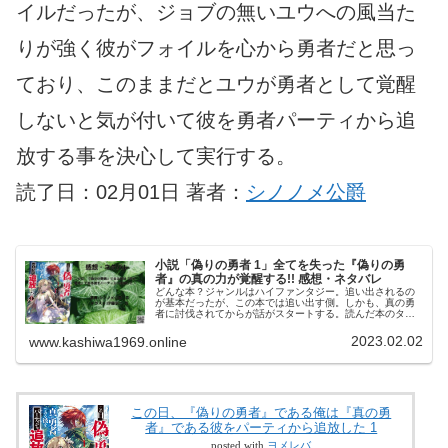
イルだったが、ジョブの無いユウへの風当た
りが強く彼がフォイルを心から勇者だと思っ
ており、このままだとユウが勇者として覚醒
しないと気が付いて彼を勇者パーティから追
放する事を決心して実行する。
読了日：02月01日 著者：
シノノメ公爵
小説「偽りの勇者 1」全てを失った『偽りの勇
者』の真の力が覚醒する!! 感想・ネタバレ
どんな本？ジャンルはハイファンタジー。追い出されるの
が基本だったが、この本では追い出す側。しかも、真の勇
者に討伐されてからが話がスタートする。読んだ本のタイ
トル#この日、『偽りの勇者』である俺は『真の勇者』であ
る彼をパーティから追放した 1...
2023.02.02
www.kashiwa1969.online
この日、『偽りの勇者』である俺は『真の勇
者』である彼をパーティから追放した 1
posted with
ヨメレバ