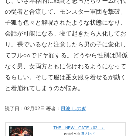
し、いざ本格的に戦闘と思ったらゲーム時代
の従者と合流して、モンスター軍団を撃破。
子狐も色々と解呪されたような状態になり、
会話が可能になる。寝て起きたら人化してお
り。裸でいるなと注意したら男の子に変化し
てフル○○でドヤ顔する。どうやら性別は関係
なく男、女両方ともに化けれるようになって
るらしい。そして服は巫女服を着せるが動く
と着崩れてしまうのが悩み。
読了日：02月02日 著者：
風波 しのぎ
THE NEW GATE（02．）
posted with
ヨメレバ