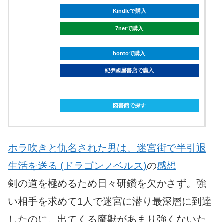
Kindleで購入
7netで購入
hontoで購入
紀伊國屋書店で購入
ebookjapanで購入
図書館で探す
ホラ吹きと仇名された男は、迷宮街で半引退
生活を送る (ドラゴンノベルス)
の
感想
剣の道を極めるため日々研鑽を欠かさず。強
い相手を求めて1人で迷宮に潜り最深層に到達
したのに。出てくる魔獣があまり強くないた