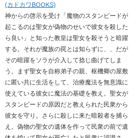
(カドカワBOOKS)
神からの啓示を受け「魔物のスタンピードが
起こるのは聖女が偽物のせいで彼女を殺した
ら良い」と知った教皇は聖女を殺そうと暗躍
する。それが魔族の罠とは知らずに、、だが
その暗躍をソラが介入して捻じ曲げてしま
う。まず聖女を自称弟子の親、枢機卿の屋敷
に匿い共に生活をして、治療魔法を無意識に
使えている彼女に魔法の基礎を教え。聖女が
スタンピードの原因だと教えられた民衆から
彼女を守り。さらに殺しに来た暗殺者を捕ら
え。偽物の聖女の遺体を作って民衆の前で遺
体を焼いて聖女が死亡したと民衆に認識さ