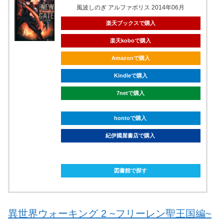
風波しのぎ アルファポリス 2014年06月
楽天ブックスで購入
楽天koboで購入
Amazonで購入
Kindleで購入
7netで購入
hontoで購入
紀伊國屋書店で購入
ebookjapanで購入
図書館で探す
異世界ウォーキング 2 ~フリーレン聖王国編~