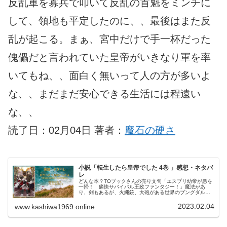
反乱軍を寡兵で叩いて反乱の首魁をミンチに
して、領地も平定したのに、、最後はまた反
乱が起こる。まぁ、宮中だけで手一杯だった
傀儡だと言われていた皇帝がいきなり軍を率
いてもね、、面白く無いって人の方が多いよ
な、、まだまだ安心できる生活には程遠い
な、、
読了日：02月04日 著者：
魔石の硬さ
小説「転生したら皇帝でした 4巻 」感想・ネタバ
レ
どんな本？TOブックさんの売り文句「エスプリ幼帝が悪を
一掃！ 痛快サバイバル王政ファンタジー！」魔法があ
り、剣もあるが、火縄銃、大砲がある世界のブングダルト
帝国。先代皇帝は暗殺されており、産まれる前から皇帝と
決まっていた傀儡皇帝カーマイン。...
2023.02.04
www.kashiwa1969.online