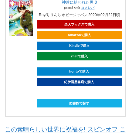
神達に拾われた男 8
posted with
ヨメレバ
Roy/りりんら ホビージャパン 2020年02月22日頃
楽天ブックスで購入
Amazonで購入
Kindleで購入
7netで購入
hontoで購入
紀伊國屋書店で購入
ebookjapanで購入
図書館で探す
この素晴らしい世界に祝福を! スピンオフ こ