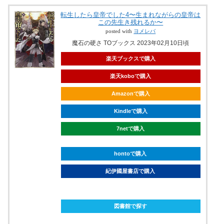
転生したら皇帝でした4〜生まれながらの皇帝は
この先生き残れるか〜
posted with
ヨメレバ
魔石の硬さ TOブックス 2023年02月10日頃
楽天ブックスで購入
楽天koboで購入
Amazonで購入
Kindleで購入
7netで購入
hontoで購入
紀伊國屋書店で購入
ebookjapanで購入
図書館で探す