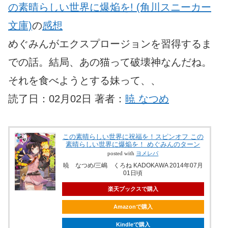
の素晴らしい世界に爆焔を! (角川スニーカー
文庫)
の
感想
めぐみんがエクスプロージョンを習得するま
での話。結局、あの猫って破壊神なんだね。
それを食べようとする妹って、、
読了日：02月02日 著者：
暁 なつめ
この素晴らしい世界に祝福を！スピンオフ この
素晴らしい世界に爆焔を！ めぐみんのターン
posted with
ヨメレバ
暁 なつめ/三嶋 くろね KADOKAWA 2014年07月
01日頃
楽天ブックスで購入
Amazonで購入
Kindleで購入