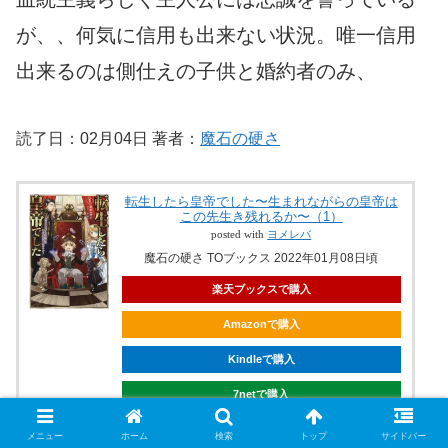
が、、何気に信用も出来ない状況。唯一信用
出来るのは側仕えの子供と婚約者のみ、
読了日：02月04日 著者：
魔石の硬さ
転生したら皇帝でした〜生まれながらの皇帝は
この先生き残れるか〜（1）
posted with
ヨメレバ
魔石の硬さ TOブックス 2022年01月08日頃
楽天ブックスで購入
Amazonで購入
Kindleで購入
7netで購入
メニュー
ホーム
検索
トップ
サイドバー
hontoで購入