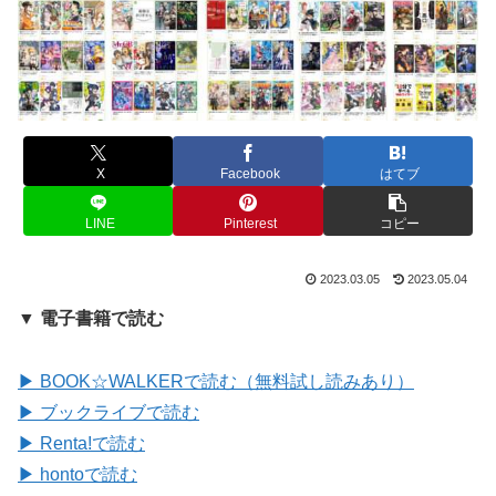
X
Facebook
はてブ
LINE
Pinterest
コピー
2023.03.05
2023.05.04
▼ 電子書籍で読む
▶ BOOK☆WALKERで読む（無料試し読みあり）
▶ ブックライブで読む
▶ Renta!で読む
▶ hontoで読む