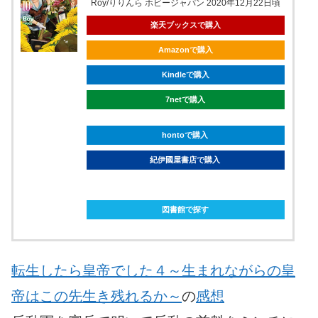
Roy/りりんら ホビージャパン 2020年12月22日頃
楽天ブックスで購入
Amazonで購入
Kindleで購入
7netで購入
hontoで購入
紀伊國屋書店で購入
ebookjapanで購入
図書館で探す
転生したら皇帝でした４～生まれながらの皇
帝はこの先生き残れるか～
の
感想