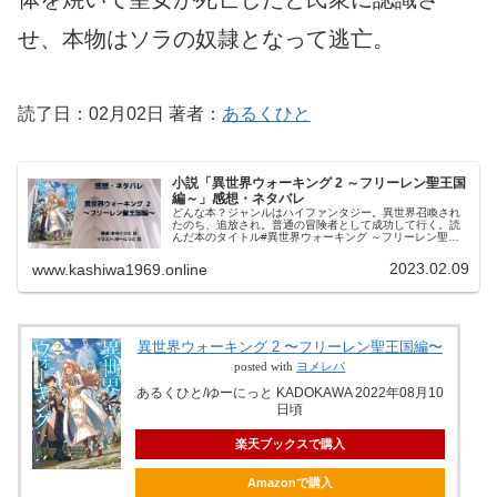
せ、本物はソラの奴隷となって逃亡。
読了日：02月02日 著者：
あるくひと
小説「異世界ウォーキング 2 ～フリーレン聖王国
編～」感想・ネタバレ
どんな本？ジャンルはハイファンタジー。異世界召喚され
たのち、追放され。普通の冒険者として成功して行く。読
んだ本のタイトル#異世界ウォーキング ～フリーレン聖王
国編～著者:#あるくひと 氏イラスト:#ゆーにっと 氏異
世界ウォーキング 2 〜...
2023.02.09
www.kashiwa1969.online
異世界ウォーキング 2 〜フリーレン聖王国編〜
posted with
ヨメレバ
あるくひと/ゆーにっと KADOKAWA 2022年08月10
日頃
楽天ブックスで購入
Amazonで購入