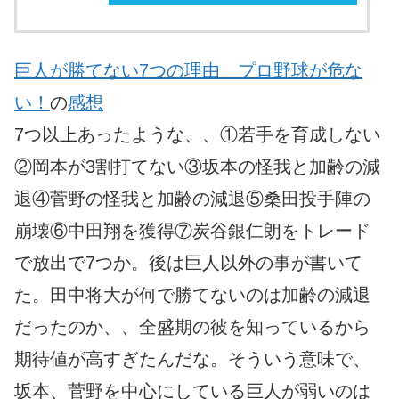
巨人が勝てない7つの理由 プロ野球が危な
い！
の
感想
7つ以上あったような、、①若手を育成しない
②岡本が3割打てない③坂本の怪我と加齢の減
退④菅野の怪我と加齢の減退⑤桑田投手陣の
崩壊⑥中田翔を獲得⑦炭谷銀仁朗をトレード
で放出で7つか。後は巨人以外の事が書いて
た。田中将大が何で勝てないのは加齢の減退
だったのか、、全盛期の彼を知っているから
期待値が高すぎたんだな。そういう意味で、
坂本、菅野を中心にしている巨人が弱いのは