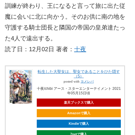
訓練が終わり、王になると言って旅に出た従
魔に会いに北に向かう。そのお供に南の地を
守護する騎士団長と隣国の帝国の皇弟達たっ
た4人で遠出する。
読了日：12月02日 著者：
十夜
転生した大聖女は、聖女であることをひた隠す
（5）
posted with
ヨメレバ
十夜/chibi アース・スターエンターテイメント 2021
年05月15日頃
楽天ブックスで購入
Amazonで購入
Kindleで購入
7netで購入