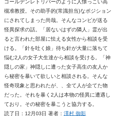
ゴールデンレトリバーのように人懐っこい高
槻准教授。その助手的(常識担当)なポジション
にされてしまった尚哉。そんなコンビが送る
怪異探求の話。「居ないはずの隣人」霊が出
ると言われた部屋に怯える女性から相談を受
ける。「針を吐く娘」待ち針が大量に落ちて
悩む2人の女子大生達から相談を受ける。「神
隠しの家」神隠しに遭った女子高生の友人か
ら秘密を暴いて欲しいと相談される。そんな
怪奇現象と思われたが、、全て人が企てた物
だった。それを暴く2人は本物の怪異に遭遇し
ており。その秘密を暴こうと協力する。
読了日：12月03日 著者：
澤村 御影