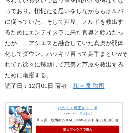
られているせいで言う事を聞かざる得なくな
っており。忸怩たる思いをしながらもオルバ
に従っていた。そして芦屋、ノルドを救出す
るためにエンテイスラに来た真奥と鈴乃だっ
たが、、アシエスと融合していた真奥が弱体
化してダウン。ハッキリ言って足手まといwそ
れでも徐々に移動して恵美と芦屋を救出する
ために暗躍する。
読了日：12月01日 著者：
和ヶ原 聡司
はたらく魔王さま！10
posted with
ヨメレバ
和ヶ原 聡司/029 KADOKAWA 2013年12月10日頃
楽天ブックスで購入