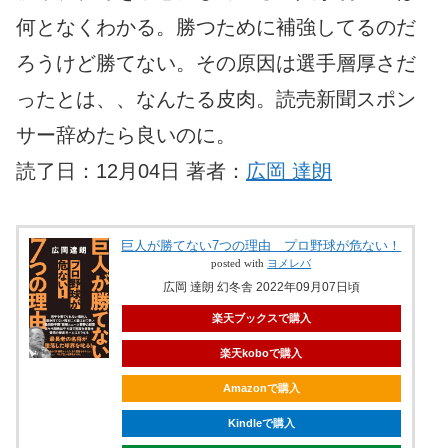
何となくわかる。勝つために補強してるのだ
ろうけど勝てない。その原因は選手層厚さだ
ったとは、、なんたる皮肉。読売新聞スポン
サー辞めたら良いのに。
読了日：12月04日 著者：
広岡 達朗
巨人が勝てない7つの理由 プロ野球が危ない！
posted with
ヨメレバ
広岡 達朗 幻冬舎 2022年09月07日頃
楽天ブックスで購入
楽天koboで購入
Amazonで購入
Kindleで購入