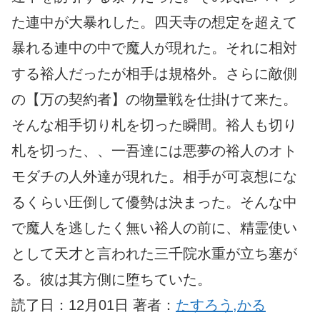
た連中が大暴れした。四天寺の想定を超えて
暴れる連中の中で魔人が現れた。それに相対
する裕人だったが相手は規格外。さらに敵側
の【万の契約者】の物量戦を仕掛けて来た。
そんな相手切り札を切った瞬間。裕人も切り
札を切った、、一吾達には悪夢の裕人のオト
モダチの人外達が現れた。相手が可哀想にな
るくらい圧倒して優勢は決まった。そんな中
で魔人を逃したく無い裕人の前に、精霊使い
として天才と言われた三千院水重が立ち塞が
る。彼は其方側に堕ちていた。
読了日：12月01日 著者：
たすろう,かる