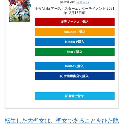
posted with
ヨメレバ
十夜/chibi アース・スターエンターテイメント 2021
年12月15日頃
楽天ブックスで購入
Amazonで購入
Kindleで購入
7netで購入
hontoで購入
紀伊國屋書店で購入
ebookjapanで購入
図書館で探す
転生した大聖女は、聖女であることをひた隠