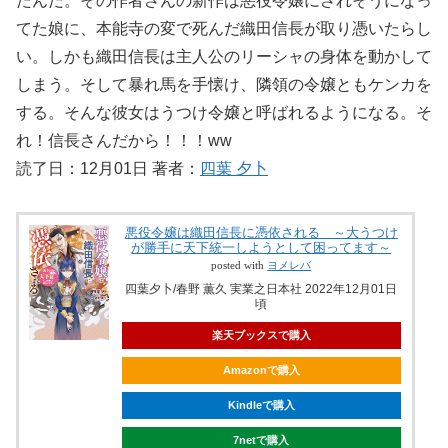
たんだ。その作者さんの新作は悪役令嬢にされそうになっ
てた娘に、本能寺の変で死んだ織田信長が取り憑いたらし
い。しかも織田信長は主人公のリーシャの身体を動かして
しまう。そして暴れ馬を手懐け、隣領の令嬢ともケンカを
する。そんな彼女はうつけ令嬢と呼ばれるようになる。そ
れ！信長さんだから！！！ww
読了日：12月01日 著者：
四葉 夕卜
悪役令嬢は織田信長に憑依される ～大うつけ
が勝手に天下統一しようとして困ってます～
posted with
ヨメレバ
四葉夕卜/春野 薫久 実業之日本社 2022年12月01日
頃
楽天ブックスで購入
Amazonで購入
Kindleで購入
7netで購入