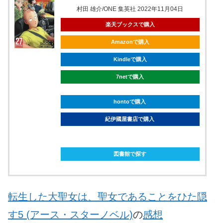
村田 雄介/ONE 集英社 2022年11月04日
楽天ブックスで購入
Amazonで購入
Kindleで購入
7netで購入
hontoで購入
紀伊國屋書店で購入
ebookjapanで購入
図書館で探す
転生した大聖女は、聖女であることをひた隠
す5 (アース・スターノベル)
の
感想