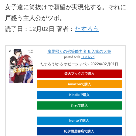
女子達に筒抜けで願望が実現化する。それに
戸惑う主人公がツボ。
読了日：12月02日 著者：
たすろう
魔界帰りの劣等能力者 8.入家の大祭
posted with
ヨメレバ
たすろう/かる ホビージャパン 2022年02月01日
楽天ブックスで購入
Amazonで購入
Kindleで購入
7netで購入
hontoで購入
紀伊國屋書店で購入