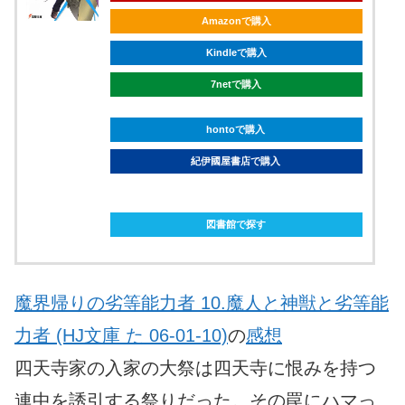
Amazonで購入
Kindleで購入
7netで購入
hontoで購入
紀伊國屋書店で購入
ebookjapanで購入
図書館で探す
魔界帰りの劣等能力者 10.魔人と神獣と劣等能
力者 (HJ文庫 た 06-01-10)
の
感想
四天寺家の入家の大祭は四天寺に恨みを持つ
連中を誘引する祭りだった。その罠にハマっ