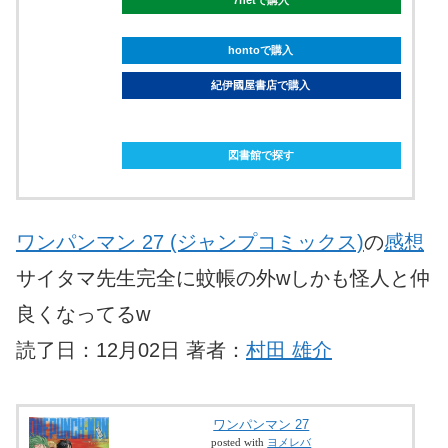
7netで購入
hontoで購入
紀伊國屋書店で購入
ebookjapanで購入
図書館で探す
ワンパンマン 27 (ジャンプコミックス)
の
感想
サイタマ先生完全に蚊帳の外wしかも怪人と仲
良くなってるw
読了日：12月02日 著者：
村田 雄介
ワンパンマン 27
posted with
ヨメレバ