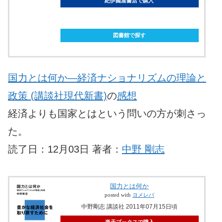
紀伊國屋書店で購入
ebookjapanで購入
図書館で探す
国力とは何か―経済ナショナリズムの理論と
政策 (講談社現代新書)
の
感想
経済よりも国家とはという問いの方が刺さっ
た。
読了日：12月03日 著者：
中野 剛志
国力とは何か
posted with
ヨメレバ
中野剛志 講談社 2011年07月15日頃