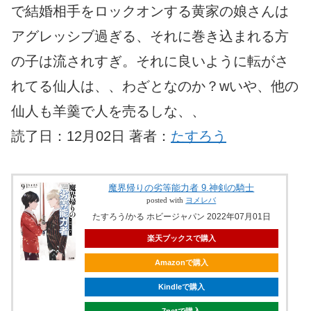
で結婚相手をロックオンする黄家の娘さんは
アグレッシブ過ぎる、それに巻き込まれる方
の子は流されすぎ。それに良いように転がさ
れてる仙人は、、わざとなのか？wいや、他の
仙人も羊羹で人を売るしな、、
読了日：12月02日 著者：
たすろう
魔界帰りの劣等能力者 9.神剣の騎士
posted with
ヨメレバ
たすろう/かる ホビージャパン 2022年07月01日
楽天ブックスで購入
Amazonで購入
Kindleで購入