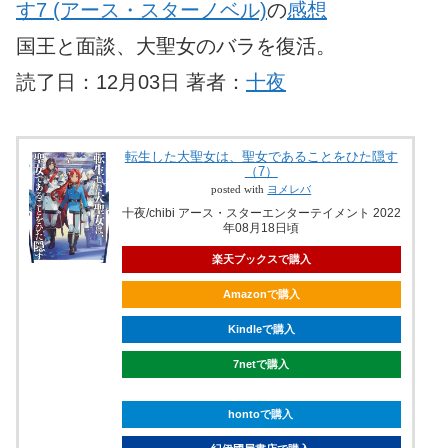
す7 (アース・スターノベル)
の
感想
国王と面談、大聖女のバラを復活。
読了日：12月03日 著者：
十夜
転生した大聖女は、聖女であることをひた隠す
（7）
posted with
ヨメレバ
十夜/chibi アース・スターエンターテイメント 2022
年08月18日頃
楽天ブックスで購入
Amazonで購入
Kindleで購入
7netで購入
hontoで購入