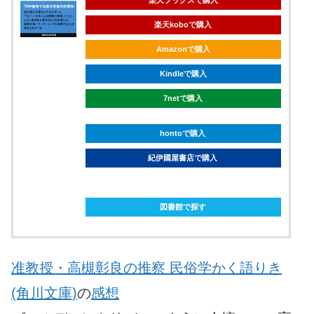
楽天ブックスで購入
楽天koboで購入
Amazonで購入
Kindleで購入
7netで購入
hontoで購入
紀伊國屋書店で購入
ebookjapanで購入
図書館で探す
准教授・高槻彰良の推察 民俗学かく語りき
(角川文庫)
の
感想