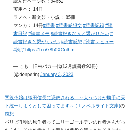
読んだページ数：34662
実用本： 14冊
ラノベ・新文芸・小説： 85冊
マンガ： 14冊
#読書
#読書感想文
#読書記録
#読
書日記
#読書メモ
#読書好きな人と繋がりたい
#
読書好きと繋がりたい
#読書感想
#読書レビュー
#読了
https://t.co/78b0XGolhm
— こも 旧柏バカ一代(12月読書数93冊)
(@donperin)
January 3, 2023
悪役令嬢は織田信長に憑依される ～大うつけが勝手に天
下統一しようとして困ってます～ (Ｊノベルライト文庫)
の
感想
パリピ孔明の原作者ってエリーゴールデンの作者さんだっ