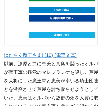
hontoで購入
紀伊國屋書店で購入
ebookjapanで購入
図書館で探す
はたらく魔王さま! (10) (電撃文庫)
以前、漆原と共に恵美と真奥を襲ったオルバ
が魔王軍の残党のマレブランケを唆し。芦屋
を大将にした魔王軍と恵美が率いる騎士団達
とを激突させて芦屋を討ち取らせようとして
いた。恵美はオルバから故郷の畑を人質に取