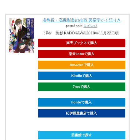
准教授・高槻彰良の推察 民俗学かく語りき
posted with
ヨメレバ
澤村 御影 KADOKAWA 2018年11月22日頃
楽天ブックスで購入
楽天koboで購入
Amazonで購入
Kindleで購入
7netで購入
hontoで購入
紀伊國屋書店で購入
ebookjapanで購入
図書館で探す