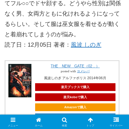
てフル○○でドヤ顔する。どうやら性別は関係
なく男、女両方ともに化けれるようになって
るらしい。そして服は巫女服を着せるが動く
と着崩れてしまうのが悩み。
読了日：12月05日 著者：
風波 しのぎ
THE NEW GATE（02．）
posted with
ヨメレバ
風波しのぎ アルファポリス 2014年06月
楽天ブックスで購入
楽天koboで購入
Amazonで購入
Kindleで購入
メニュー
ホーム
検索
トップ
サイドバー
7netで購入