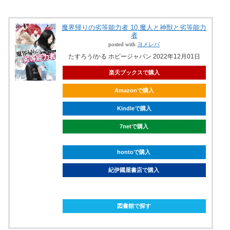
魔界帰りの劣等能力者 10.魔人と神獣と劣等能力
者
posted with
ヨメレバ
たすろう/かる ホビージャパン 2022年12月01日
楽天ブックスで購入
Amazonで購入
Kindleで購入
7netで購入
hontoで購入
紀伊國屋書店で購入
ebookjapanで購入
図書館で探す