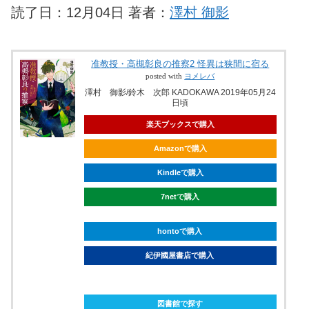
読了日：12月04日 著者：
澤村 御影
准教授・高槻彰良の推察2 怪異は狭間に宿る
posted with
ヨメレバ
澤村 御影/鈴木 次郎 KADOKAWA 2019年05月24
日頃
楽天ブックスで購入
Amazonで購入
Kindleで購入
7netで購入
hontoで購入
紀伊國屋書店で購入
ebookjapanで購入
図書館で探す