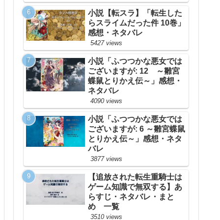
小説【転スラ】「転生した
らスライムだった件 10巻」
感想・ネタバレ
5427 views
小説「ふつつかな悪女では
ございますが: 12 ～雛宮
蝶鼠とりかえ伝～」感想・
ネタバレ
4090 views
小説「ふつつかな悪女では
ございますが: 6 ～雛宮蝶鼠
とりかえ伝～」感想・ネタ
バレ
3877 views
【追放された転生重騎士は
ゲーム知識で無双する】あ
らすじ・ネタバレ・まと
め 一覧
3510 views