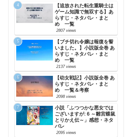
【追放された転生重騎士は
ゲーム知識で無双する】あ
らすじ・ネタバレ・まと
め 一覧
2807 views
【ブチ切れ令嬢は報復を誓
いました。】小説版全巻 あ
らすじ・ネタバレ・まと
め 一覧
2137 views
【幼女戦記】小説版全巻 あ
らすじ・ネタバレ・まと
め 一覧＆考察
2098 views
小説「ふつつかな悪女では
ございますが: 6 ～雛宮蝶鼠
とりかえ伝～」感想・ネタ
バレ
2095 views