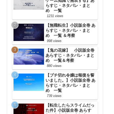
ゲーム知識で無双する】あ
らすじ・ネタバレ・まと
め 一覧
1231 views
【無職転生】小説版全巻 あ
らすじ・ネタバレ・まと
め 一覧 ＆考察
998 views
【鬼の花嫁】 小説版全巻
あらすじ・ネタバレ・まと
め 一覧＆考察
880 views
【ブチ切れ令嬢は報復を誓
いました。】小説版全巻 あ
らすじ・ネタバレ・まと
め 一覧
739 views
【転生したらスライムだっ
た件】小説版全巻 あらす