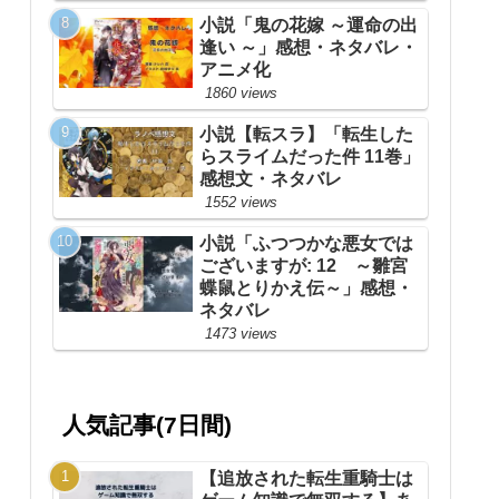
小説「鬼の花嫁 ～運命の出
逢い ～」感想・ネタバレ・
アニメ化
1860 views
小説【転スラ】「転生した
らスライムだった件 11巻」
感想文・ネタバレ
1552 views
小説「ふつつかな悪女では
ございますが: 12 ～雛宮
蝶鼠とりかえ伝～」感想・
ネタバレ
1473 views
人気記事(7日間)
【追放された転生重騎士は