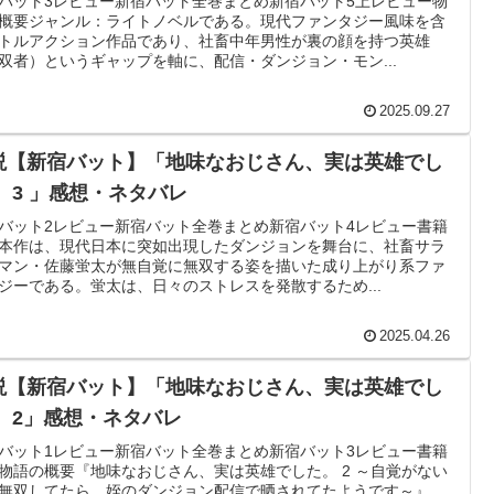
バット3レビュー新宿バット全巻まとめ新宿バット5上レビュー物
概要ジャンル：ライトノベルである。現代ファンタジー風味を含
トルアクション作品であり、社畜中年男性が裏の顔を持つ英雄
双者）というギャップを軸に、配信・ダンジョン・モン...
2025.09.27
説【新宿バット】「地味なおじさん、実は英雄でし
。 3 」感想・ネタバレ
バット2レビュー新宿バット全巻まとめ新宿バット4レビュー書籍
本作は、現代日本に突如出現したダンジョンを舞台に、社畜サラ
マン・佐藤蛍太が無自覚に無双する姿を描いた成り上がり系ファ
ジーである。蛍太は、日々のストレスを発散するため...
2025.04.26
説【新宿バット】「地味なおじさん、実は英雄でし
。 2」感想・ネタバレ
バット1レビュー新宿バット全巻まとめ新宿バット3レビュー書籍
物語の概要『地味なおじさん、実は英雄でした。 2 ～自覚がない
無双してたら、姪のダンジョン配信で晒されてたようです～』