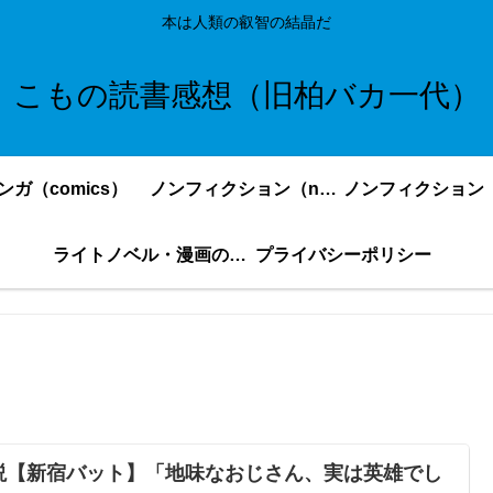
本は人類の叡智の結晶だ
こもの読書感想（旧柏バカ一代）
ンガ（comics）
ノンフィクション（nonfiction）更新順
ライトノベル・漫画の感想・ネタバレまとめ｜こもの読書感想
プライバシーポリシー
説【新宿バット】「地味なおじさん、実は英雄でし