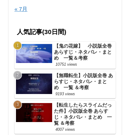
« 7月
人気記事(30日間)
【鬼の花嫁】 小説版全巻
あらすじ・ネタバレ・まと
め 一覧＆考察
10751 views
【無職転生】小説版全巻 あ
らすじ・ネタバレ・まと
め 一覧 ＆考察
9193 views
【転生したらスライムだっ
た件】小説版全巻 あらす
じ・ネタバレ・まとめ 一
覧 ＆考察
4007 views