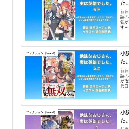
た
新宿
語の
覚が
す～
小
フィクション（Novel）
た
新宿
語の
が改
代日
小
フィクション（Novel）
た