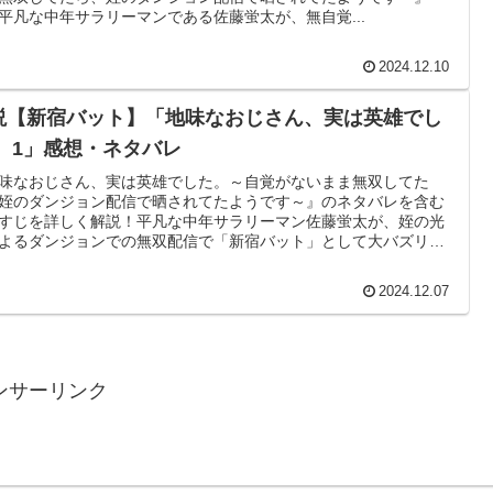
平凡な中年サラリーマンである佐藤蛍太が、無自覚...
2024.12.10
説【新宿バット】「地味なおじさん、実は英雄でし
。 1」感想・ネタバレ
味なおじさん、実は英雄でした。～自覚がないまま無双してた
姪のダンジョン配信で晒されてたようです～』のネタバレを含む
すじを詳しく解説！​平凡な中年サラリーマン佐藤蛍太が、姪の光
よるダンジョンでの無双配信で「新宿バット」として大バズリ。​
他、物語の核心に迫るレビューを掲載！
2024.12.07
ンサーリンク