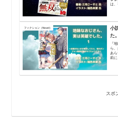
は、
小
フィクション（Novel）
た
『地
ら、
あら
莉に
その
スポ