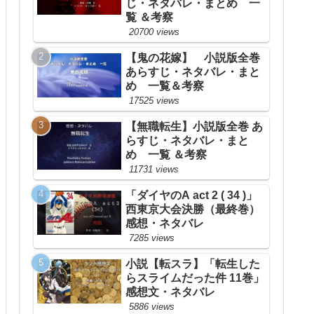
じ・ネタバレ・まとめ 一
覧 ＆考察
20700 views
【鬼の花嫁】 小説版全巻
あらすじ・ネタバレ・まと
め 一覧＆考察
17525 views
【無職転生】小説版全巻 あ
らすじ・ネタバレ・まと
め 一覧 ＆考察
11731 views
「ダイヤのA act 2 ( 34 )」
西東京大会決勝（最終巻）
感想・ネタバレ
7285 views
小説【転スラ】「転生した
らスライムだった件 11巻」
感想文・ネタバレ
5886 views