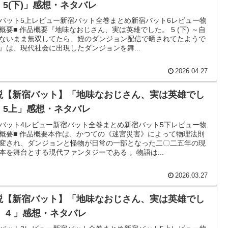
。5(下)」感想・ネタバレ
バット5上レビュー新宿バット全巻まとめ新宿バット6レビュー物
概要■ 作品概要『地味なおじさん、実は英雄でした。 5 (下) ～自
ないまま無双してたら、姪のダンジョン配信で晒されてたようで
』は、現代社会に出現したダンジョンを舞...
2026.04.27
説【新宿バット】「地味なおじさん、実は英雄でし
。5上」感想・ネタバレ
バット4レビュー新宿バット全巻まとめ新宿バット5下レビュー物
概要■ 作品概要本作は、かつての《迷宮災害》によって物理法則
変され、ダンジョンと怪物が日常の一部となった二〇二五年の現
本を舞台とする現代ファンタジーである 。物語は...
2026.03.27
説【新宿バット】「地味なおじさん、実は英雄でし
。 4 」感想・ネタバレ