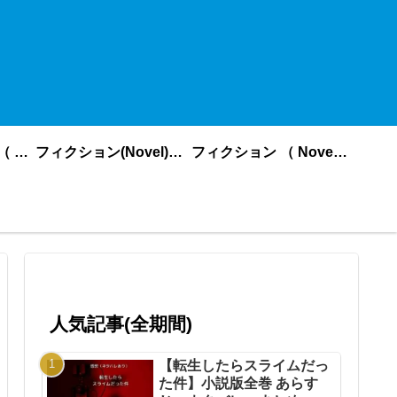
ノンフィクション （ nonfiction ） あいうえお順
フィクション(Novel)更新順
フィクション （ Novel ） あいうえお順
人気記事(全期間)
【転生したらスライムだっ
た件】小説版全巻 あらす