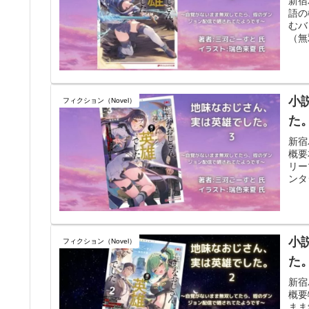
新宿
語の
むバ
（無
小
フィクション（Novel）
た
新宿
概要
リー
ンタ
小
フィクション（Novel）
た
新宿
概要
まま