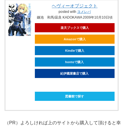
ヘヴィーオブジェクト
posted with
ヨメレバ
鎌池 和馬/凪良 KADOKAWA 2009年10月10日頃
楽天ブックスで購入
Amazonで購入
Kindleで購入
hontoで購入
紀伊國屋書店で購入
ebookjapanで購入
図書館で探す
（PR）よろしければ上のサイトから購入して頂けると幸