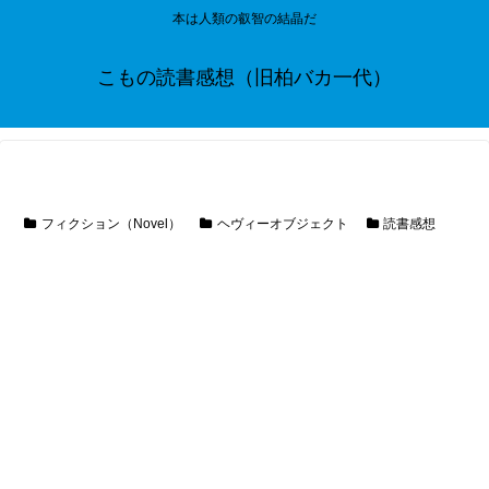
本は人類の叡智の結晶だ
こもの読書感想（旧柏バカ一代）
フィクション（Novel）
ヘヴィーオブジェクト
読書感想