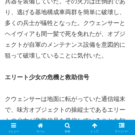
兵器を装備していた。その火力は圧倒的であ
り、逃げる基地構成車両群を簡単に破壊し、
多くの兵士が犠牲となった。クウェンサーと
ヘイヴィアも間一髪で死を免れたが、オブジ
ェクトが自軍のメンテナンス設備を意図的に
狙って破壊していることに気付いた。
エリート少女の危機と救助信号
クウェンサーは地面に転がっていた通信端末
で、味方オブジェクトの操縦士であるエリー
トの少女が救助信号を発信していることを知
る。しかしフローレイティアは、この信号は
メニュー
ホーム
検索
トップ
サイドバー