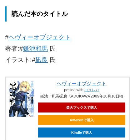
読んだ本のタイトル
#
ヘヴィーオブジェクト
著者:#
鎌池和馬
氏
イラスト:#
凪良
氏
ヘヴィーオブジェクト
posted with
ヨメレバ
鎌池 和馬/凪良 KADOKAWA 2009年10月10日頃
楽天ブックスで購入
Amazonで購入
Kindleで購入