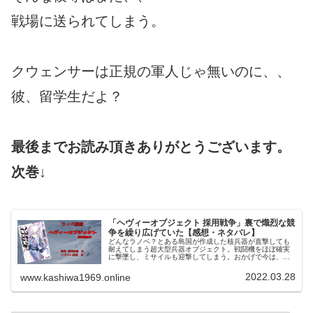
戦場に送られてしまう。
クウェンサーは正規の軍人じゃ無いのに、、
彼、留学生だよ？
最後までお読み頂きありがとうございます。
次巻↓
「ヘヴィーオブジェクト 採用戦争」裏で熾烈な競
争を繰り広げていた【感想・ネタバレ】
どんなラノベ？とある島国が作成した核兵器が直撃しても
耐えてしまう超大型兵器オブジェクト。戦闘機をほぼ確実
に撃墜し、ミサイルも迎撃してしまう。おかげで今は、戦
争の全てがオブジェクトで決まるようになった。そんな戦
場に派遣留学した学生クウェンサー...
2022.03.28
www.kashiwa1969.online