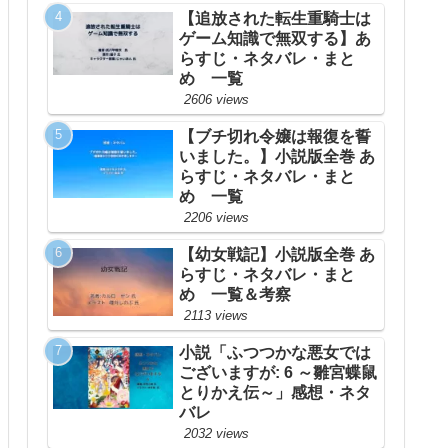
【追放された転生重騎士は
ゲーム知識で無双する】あ
らすじ・ネタバレ・まと
め 一覧
2606 views
【ブチ切れ令嬢は報復を誓
いました。】小説版全巻 あ
らすじ・ネタバレ・まと
め 一覧
2206 views
【幼女戦記】小説版全巻 あ
らすじ・ネタバレ・まと
め 一覧＆考察
2113 views
小説「ふつつかな悪女では
ございますが: 6 ～雛宮蝶鼠
とりかえ伝～」感想・ネタ
バレ
2032 views