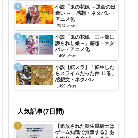
小説「鬼の花嫁 ～運命の出
逢い ～」感想・ネタバレ・
アニメ化
2014 views
小説「鬼の花嫁 三～龍に
護られし娘～」感想・ネタ
バレ・アニメ化
1496 views
小説【転スラ】「転生した
らスライムだった件 11巻」
感想文・ネタバレ
1495 views
人気記事(7日間)
【追放された転生重騎士は
ゲーム知識で無双する】あ