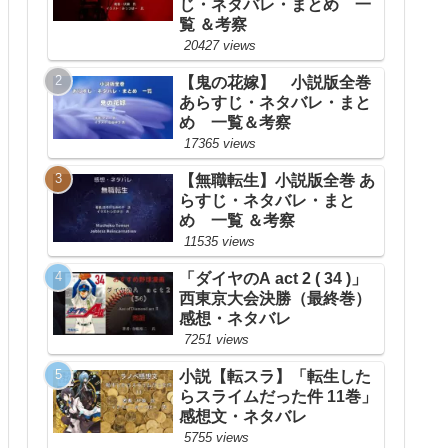
じ・ネタバレ・まとめ 一
覧 ＆考察
20427 views
【鬼の花嫁】 小説版全巻
あらすじ・ネタバレ・まと
め 一覧＆考察
17365 views
【無職転生】小説版全巻 あ
らすじ・ネタバレ・まと
め 一覧 ＆考察
11535 views
「ダイヤのA act 2 ( 34 )」
西東京大会決勝（最終巻）
感想・ネタバレ
7251 views
小説【転スラ】「転生した
らスライムだった件 11巻」
感想文・ネタバレ
5755 views