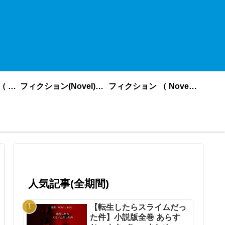
ノンフィクション （ nonfiction ） あいうえお順
フィクション(Novel)更新順
フィクション （ Novel ） あいうえお順
人気記事(全期間)
【転生したらスライムだっ
た件】小説版全巻 あらす