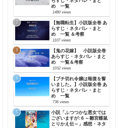
らすじ・ネタバレ・まと
め 一覧
1480 views
【無職転生】小説版全巻 あ
らすじ・ネタバレ・まと
め 一覧 ＆考察
1107 views
【鬼の花嫁】 小説版全巻
あらすじ・ネタバレ・まと
め 一覧＆考察
1032 views
【ブチ切れ令嬢は報復を誓
いました。】小説版全巻 あ
らすじ・ネタバレ・まと
め 一覧
736 views
小説「ふつつかな悪女では
ございますが: 6 ～雛宮蝶鼠
とりかえ伝～」感想・ネタ