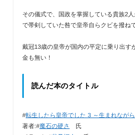
その儀式で、国政を掌握している貴族2
で帯剣していた咎で皇帝自らクビを撥ね
戴冠13歳の皇帝が国内の平定に乗り出す
金も無い！
読んだ本のタイトル
#
転生したら皇帝でした 3 ～生まれなが
著者:#
魔石の硬さ
氏