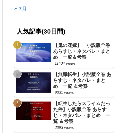
« 7月
人気記事(30日間)
【鬼の花嫁】 小説版全巻
あらすじ・ネタバレ・まと
め 一覧＆考察
11404 views
【無職転生】小説版全巻 あ
らすじ・ネタバレ・まと
め 一覧 ＆考察
9831 views
【転生したらスライムだっ
た件】小説版全巻 あらす
じ・ネタバレ・まとめ 一
覧 ＆考察
3893 views