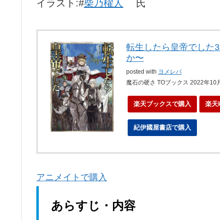
イラスト:#
柴乃櫂人
氏
転生したら皇帝でした
か〜
posted with
ヨメレバ
魔石の硬さ TOブックス 2022年10
楽天ブックスで購入
楽天
紀伊國屋書店で購入
ebo
アニメイトで購入
あらすじ・内容