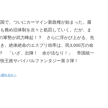
帝国で、ついにカーマイン新政権が始まった。腐
長も務め旧体制を次々と処罰していく。だが、ま
の軍勢が武力蜂起！？ さらに浮かび上がる、先
。絶体絶命のエスプリ幼帝は、民3,000万の命
て？ 「いざ、出陣！ 余が法なり！」 帝国統一
痛快王政サバイバルファンタジー第３弾！
き残れるか～