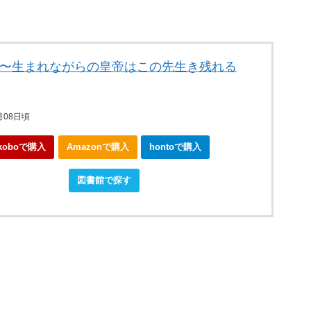
3〜生まれながらの皇帝はこの先生き残れる
月08日頃
koboで購入
Amazonで購入
hontoで購入
okjapanで購入
図書館で探す