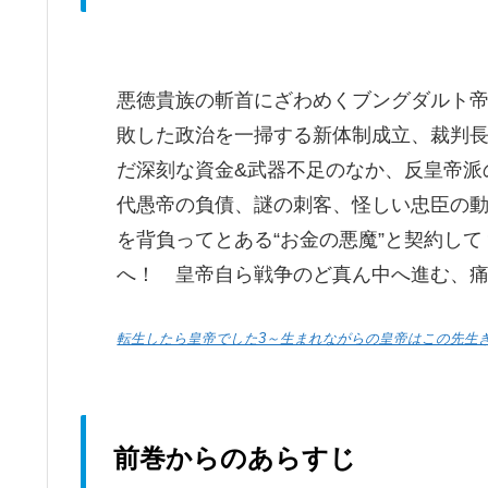
悪徳貴族の斬首にざわめくブングダルト
敗した政治を一掃する新体制成立、裁判
だ深刻な資金&武器不足のなか、反皇帝派
代愚帝の負債、謎の刺客、怪しい忠臣の動き
を背負ってとある“お金の悪魔”と契約し
へ！ 皇帝自ら戦争のど真ん中へ進む、
転生したら皇帝でした3～生まれながらの皇帝はこの先生
前巻からのあらすじ