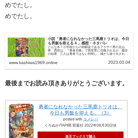
めでたし。
めでたし。
小説「勇者になれなかった三馬鹿トリオは、今日
も男飯を拵える 4 」感想・ネタバレ
どんな本？小学校からの幼馴染であるアラサー男の北山、
東、西田は、『勇者召喚』で異世界に召喚されるが、鑑定
の結果、三人は勇者ではない判明し、城から放り出されて
しまう。慣れないサバイバル生活を余儀なくされる三人だ
ったが……これが意外と面白い！お...
2023.03.04
www.kashiwa1969.online
最後までお読み頂きありがとうございます。
勇者になれなかった三馬鹿トリオは、
今日も男飯を拵える。（3）
posted with
ヨメレバ
くろぬか/TAPI岡 双葉社 2022年08月30日頃
楽天ブックスで購入