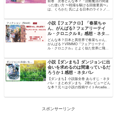
前巻 次巻どんな本？『治癒魔法の間違
った使い方 〜戦場を駆ける回復要員〜』
は、くろかた 氏による日本のライトノベ
ルで、イラストはKeG 氏が担当。この作
品は、2014年3月から「小説家になろう」
で連載が始まり、2016年3月から2020年
小説【フェアクロ】「春菜ちゃ
フィクション（Novel）
3...
ん、がんばる? フェアリーテイ
ル・クロニクル 8」感想・ネタバ
レ
どんな本？日本と異世界で春菜ちゃん、
がんばる？VRMMO『フェアリーテイ
ル・クロニクル』とよく似た世界に飛ば
された東宏、藤堂春菜、香月達也、水橋
澪、溝口真琴の五人は、知恵と勇気とモ
ノづくりで一年以上に及ぶ異世界生活を
小説【ダンまち】ダンジョンに出
ダンジョンに出会いを求めるのは間違っているだろうか
乗り切り、飛ばされた時間...
会いを求めるのは間違っているだ
ろうか 1 感想・ネタバレ
【ダンまち】小説版全巻 あらすじ・ネタ
バレ・まとめダンまち 2巻レビューどん
な本？元々は小説の投稿サイトArcadiaで
読んでいた小説だった。大賞を取れたと
書かれた後に消されて、書籍化されたら
買おうと思い出版されたのが10年前。も
う10年経...
スポンサーリンク