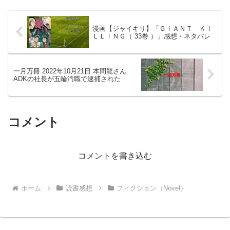
漫画【ジャイキリ】「ＧＩＡＮＴ ＫＩ
ＬＬＩＮＧ（ 33巻 ）」感想・ネタバレ
一月万冊 2022年10月21日 本間龍さん
ADKの社長が五輪汚職で逮捕された
コメント
コメントを書き込む
ホーム
読書感想
フィクション（Novel）