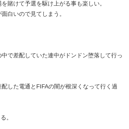
場を賭けて予選を駆け上がる事も楽しい。
が面白いので見てしまう。
の中で差配していた連中がドンドン堕落して行っ
配した電通とFIFAの闇が根深くなって行く過
える。