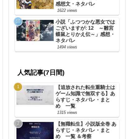
感想文・ネタバレ
1622 views
小説「ふつつかな悪女では
ございますが: 12 ～雛宮
蝶鼠とりかえ伝～」感想・
ネタバレ
1494 views
人気記事(7日間)
【追放された転生重騎士は
ゲーム知識で無双する】あ
らすじ・ネタバレ・まと
め 一覧
1315 views
【無職転生】小説版全巻 あ
らすじ・ネタバレ・まと
め 一覧 ＆考察