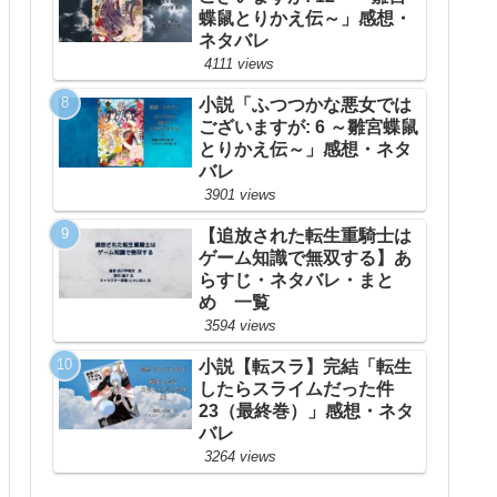
蝶鼠とりかえ伝～」感想・
ネタバレ
4111 views
小説「ふつつかな悪女では
ございますが: 6 ～雛宮蝶鼠
とりかえ伝～」感想・ネタ
バレ
3901 views
【追放された転生重騎士は
ゲーム知識で無双する】あ
らすじ・ネタバレ・まと
め 一覧
3594 views
小説【転スラ】完結「転生
したらスライムだった件
23（最終巻）」感想・ネタ
バレ
3264 views