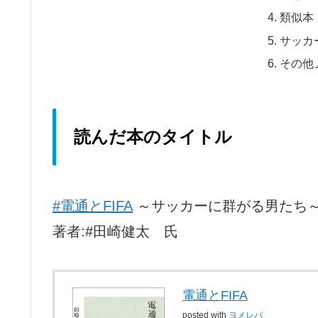
類似本
サッカ
その他
読んだ本のタイトル
#電通とFIFA
～サッカーに群がる男たち
著者:#田崎健太 氏
電通とFIFA
posted with
ヨメレバ