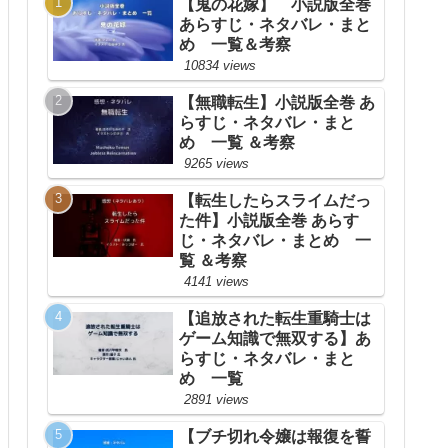
【鬼の花嫁】 小説版全巻
あらすじ・ネタバレ・まと
め 一覧＆考察
10834 views
【無職転生】小説版全巻 あ
らすじ・ネタバレ・まと
め 一覧 ＆考察
9265 views
【転生したらスライムだっ
た件】小説版全巻 あらす
じ・ネタバレ・まとめ 一
覧 ＆考察
4141 views
【追放された転生重騎士は
ゲーム知識で無双する】あ
らすじ・ネタバレ・まと
め 一覧
2891 views
【ブチ切れ令嬢は報復を誓