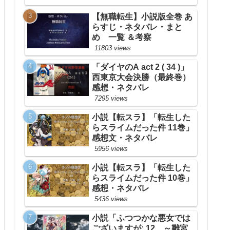
【無職転生】小説版全巻 あ
らすじ・ネタバレ・まと
め 一覧 ＆考察
11803 views
「ダイヤのA act 2 ( 34 )」
西東京大会決勝（最終巻）
感想・ネタバレ
7295 views
小説【転スラ】「転生した
らスライムだった件 11巻」
感想文・ネタバレ
5956 views
小説【転スラ】「転生した
らスライムだった件 10巻」
感想・ネタバレ
5436 views
小説「ふつつかな悪女では
ございますが: 12 ～雛宮