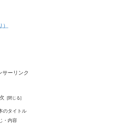
り）
ンサーリンク
次
本のタイトル
じ・内容