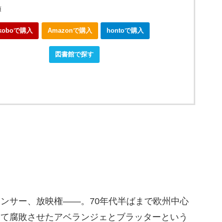
頃
koboで購入
Amazonで購入
hontoで購入
okjapanで購入
図書館で探す
ンサー、放映権――。70年代半ばまで欧州中心
して腐敗させたアベランジェとブラッターという