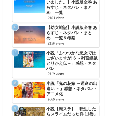
いました。】小説版全巻 あ
らすじ・ネタバレ・まと
め 一覧
2163 views
【幼女戦記】小説版全巻 あ
らすじ・ネタバレ・まと
め 一覧＆考察
2130 views
小説「ふつつかな悪女では
ございますが: 6 ～雛宮蝶鼠
とりかえ伝～」感想・ネタ
バレ
2119 views
小説「鬼の花嫁 ～運命の出
逢い ～」感想・ネタバレ・
アニメ化
1869 views
小説【転スラ】「転生した
らスライムだった件 11巻」