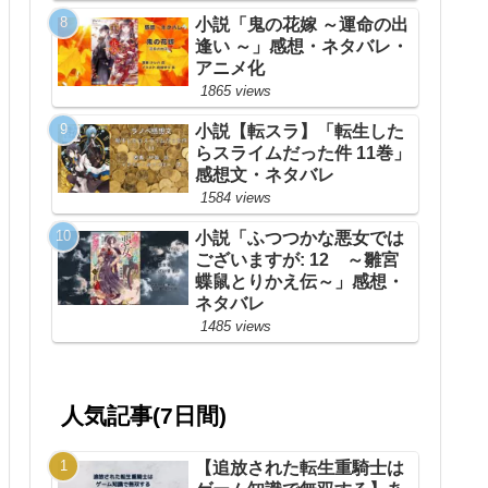
小説「鬼の花嫁 ～運命の出
逢い ～」感想・ネタバレ・
アニメ化
1865 views
小説【転スラ】「転生した
らスライムだった件 11巻」
感想文・ネタバレ
1584 views
小説「ふつつかな悪女では
ございますが: 12 ～雛宮
蝶鼠とりかえ伝～」感想・
ネタバレ
1485 views
人気記事(7日間)
【追放された転生重騎士は