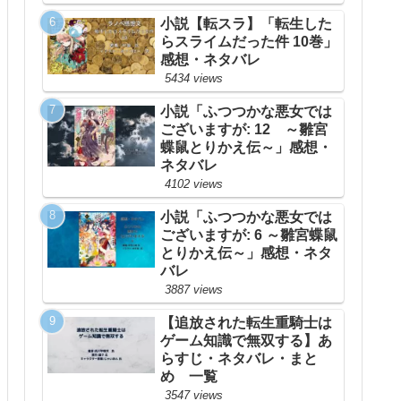
小説【転スラ】「転生した
らスライムだった件 10巻」
感想・ネタバレ
5434 views
小説「ふつつかな悪女では
ございますが: 12 ～雛宮
蝶鼠とりかえ伝～」感想・
ネタバレ
4102 views
小説「ふつつかな悪女では
ございますが: 6 ～雛宮蝶鼠
とりかえ伝～」感想・ネタ
バレ
3887 views
【追放された転生重騎士は
ゲーム知識で無双する】あ
らすじ・ネタバレ・まと
め 一覧
3547 views