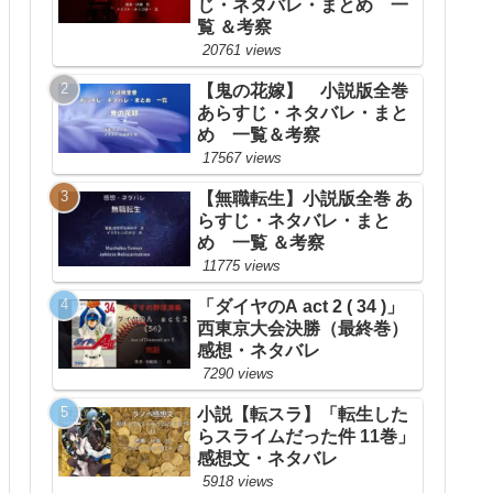
じ・ネタバレ・まとめ 一
覧 ＆考察
20761 views
【鬼の花嫁】 小説版全巻
あらすじ・ネタバレ・まと
め 一覧＆考察
17567 views
【無職転生】小説版全巻 あ
らすじ・ネタバレ・まと
め 一覧 ＆考察
11775 views
「ダイヤのA act 2 ( 34 )」
西東京大会決勝（最終巻）
感想・ネタバレ
7290 views
小説【転スラ】「転生した
らスライムだった件 11巻」
感想文・ネタバレ
5918 views