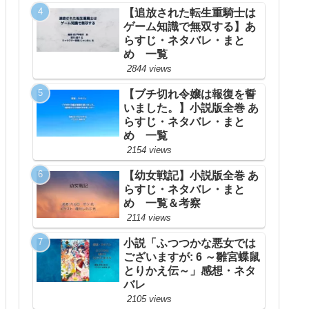
【追放された転生重騎士は
ゲーム知識で無双する】あ
らすじ・ネタバレ・まと
め 一覧
2844 views
【ブチ切れ令嬢は報復を誓
いました。】小説版全巻 あ
らすじ・ネタバレ・まと
め 一覧
2154 views
【幼女戦記】小説版全巻 あ
らすじ・ネタバレ・まと
め 一覧＆考察
2114 views
小説「ふつつかな悪女では
ございますが: 6 ～雛宮蝶鼠
とりかえ伝～」感想・ネタ
バレ
2105 views