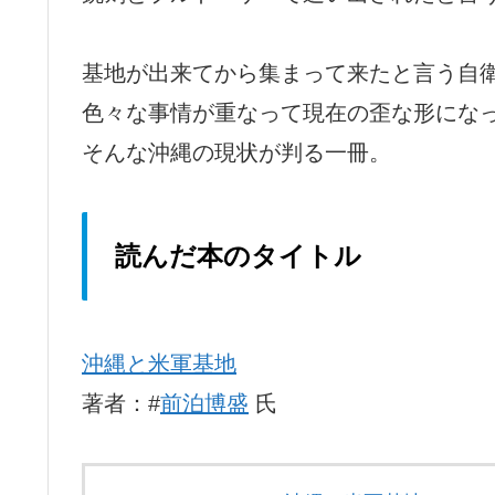
基地が出来てから集まって来たと言う自
色々な事情が重なって現在の歪な形にな
そんな沖縄の現状が判る一冊。
読んだ本のタイトル
沖縄と米軍基地
著者：#
前泊博盛
氏