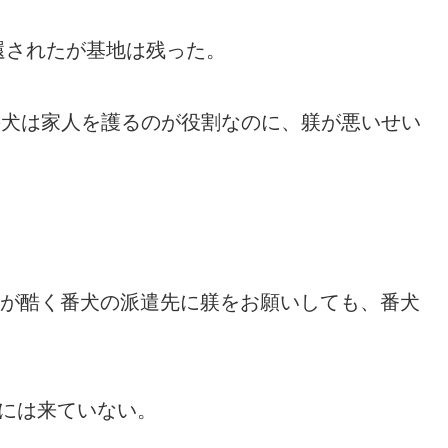
還されたが基地は残った。
その犬は家人を護るのが役割なのに、躾が悪いせい
。
)が酷く番犬の派遣先に躾をお願いしても、番犬
には来ていない。