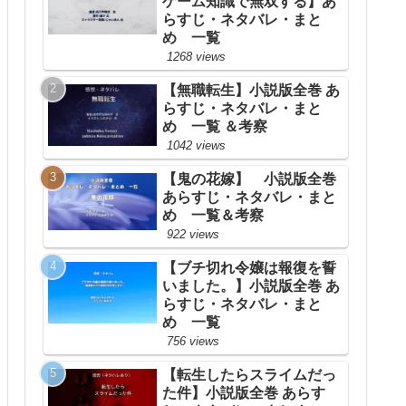
ゲーム知識で無双する】あ
らすじ・ネタバレ・まと
め 一覧
1268 views
【無職転生】小説版全巻 あ
らすじ・ネタバレ・まと
め 一覧 ＆考察
1042 views
【鬼の花嫁】 小説版全巻
あらすじ・ネタバレ・まと
め 一覧＆考察
922 views
【ブチ切れ令嬢は報復を誓
いました。】小説版全巻 あ
らすじ・ネタバレ・まと
め 一覧
756 views
【転生したらスライムだっ
た件】小説版全巻 あらす