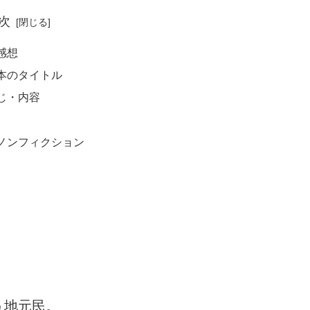
次
感想
本のタイトル
じ・内容
ノンフィクション
う地元民。