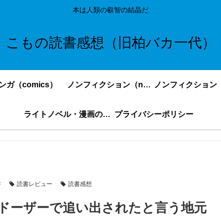
本は人類の叡智の結晶だ
こもの読書感想（旧柏バカ一代）
ンガ（comics）
ノンフィクション（nonfiction）更新順
ライトノベル・漫画の感想・ネタバレまとめ｜こもの読書感想
プライバシーポリシー
書
読書レビュー
読書感想
ドーザーで追い出されたと言う地元