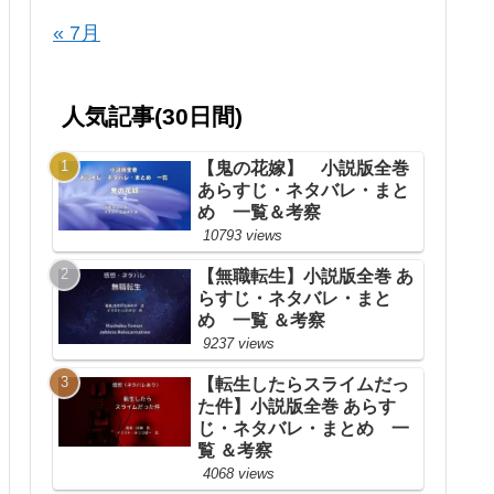
« 7月
人気記事(30日間)
【鬼の花嫁】 小説版全巻
あらすじ・ネタバレ・まと
め 一覧＆考察
10793 views
【無職転生】小説版全巻 あ
らすじ・ネタバレ・まと
め 一覧 ＆考察
9237 views
【転生したらスライムだっ
た件】小説版全巻 あらす
じ・ネタバレ・まとめ 一
覧 ＆考察
4068 views