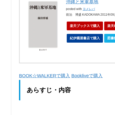
沖縄と米軍基地
posted with
ヨメレバ
前泊 博盛 KADOKAWA 2011年0
楽天ブックスで購入
楽天
紀伊國屋書店で購入
図書
BOOK☆WALKERで購入
Bookliveで購入
あらすじ・内容