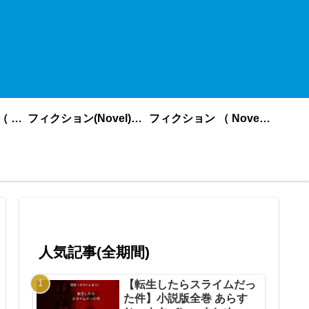
ノンフィクション （ nonfiction ） あいうえお順
フィクション(Novel)更新順
フィクション （ Novel ） あいうえお順
人気記事(全期間)
【転生したらスライムだっ
た件】小説版全巻 あらす