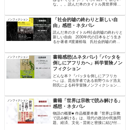
な。。。読んだ本のタイトル異世界帰り
のパラディンは、最強の除霊師となる 1
著者:Y.A 氏異世界帰りのパラディンは、
最強の除霊師となる 1posted with ...
「社会的嘘の終わりと新しい自
ノンフィクション
由」感想・ネタバレ
読んだ本のタイトル#社会的嘘の終わりと
新しい自由 2030年代の日本をどう生き
るか著者:#渡瀬裕哉 氏社会的嘘の終わ
りと新しい自由 2030年代の日本をどう
生きるかposted with ヨメレバ渡瀬裕哉 す
ばる舎 2023年04月21日頃...
書籍感想(⚠️ネタバレ)「バッタを
ノンフィクション
倒しにアフリカへ」科学冒険ノン
フィクション
どんな本？『バッタを倒しにアフリカ
へ』は、昆虫学者である前野ウルド浩太
郎氏による科学冒険ノンフィクション。
この本は、バッタの大発生が引き起こす
食糧危機を防ぐために、前野氏が単身ア
フリカのモーリタニアへと旅立った経験
書籍「世界は宗教で読み解ける」
ノンフィクション
を描いている。主な内容とし...
感想・ネタバレ
物語の概要■ 作品概要本書『世界は宗教
で読み解ける』は、現代の政治や民族問
題、経済、文化・芸術と密接に結び付い
ている宗教を歴史的な流れとともに俯瞰