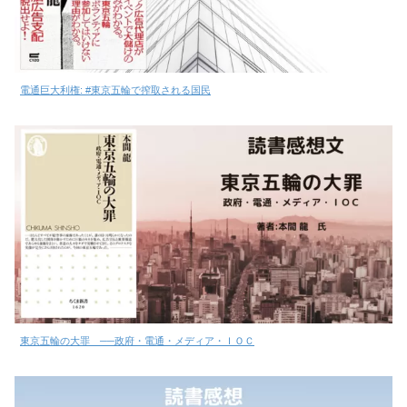
電通巨大利権: #東京五輪で搾取される国民
東京五輪の大罪 ──政府・電通・メディア・ＩＯＣ