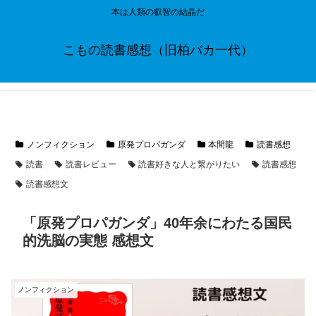
本は人類の叡智の結晶だ
こもの読書感想（旧柏バカ一代）
ノンフィクション
原発プロパガンダ
本間龍
読書感想
読書
読書レビュー
読書好きな人と繋がりたい
読書感想
読書感想文
「原発プロパガンダ」40年余にわたる国民
的洗脳の実態 感想文
ノンフィクション