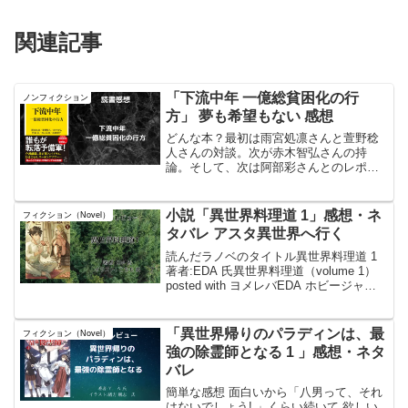
関連記事
「下流中年 一億総貧困化の行
ノンフィクション
方」 夢も希望もない 感想
どんな本？最初は雨宮処凛さんと萱野稔
人さんの対談。次が赤木智弘さんの持
論。そして、次は阿部彩さんとのレポー
ト。最後は池上正樹さん、加藤順子さん
が取材した12人の転落のルポ。なかなか
身につまされる内容。読んだ本のタイト
小説「異世界料理道 1」感想・ネ
フィクション（Novel）
ル#下流中年 一億総貧困...
タバレ アスタ異世界へ行く
読んだラノベのタイトル異世界料理道 1
著者:EDA 氏異世界料理道（volume 1）
posted with ヨメレバEDA ホビージャパ
ン 2015年02月20日頃 楽天ブックスで購
入Amazonで購入hontoで購入 紀伊國屋書
店で購入...
「異世界帰りのパラディンは、最
フィクション（Novel）
強の除霊師となる 1 」感想・ネタ
バレ
簡単な感想 面白いから「八男って、それ
はないでしょう! 」くらい続いて 欲しい