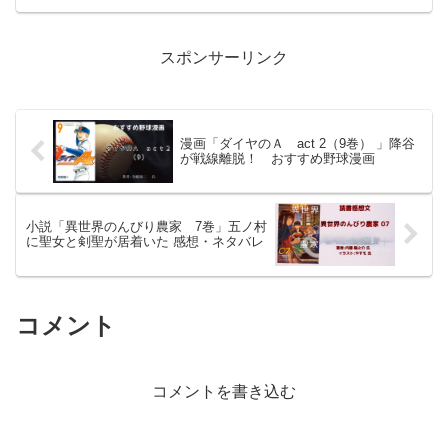
するノンフィクション（教養書）である
。特定の一神教や多神教の教義のみを掘
り下げるのではなく、...
スポンサーリンク
漫画「ダイヤのＡ act 2（9巻） 」降谷
が戦線離脱！ おすすめ野球漫画
小説「異世界のんびり農家 7巻」五ノ村
に聖女と剣聖が居着いた 感想・ネタバレ
コメント
コメントを書き込む