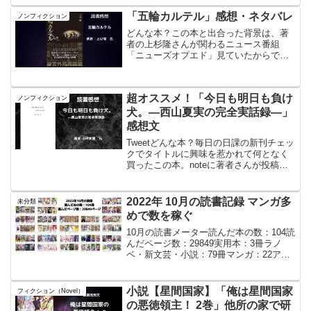
ン見。本編は、ダンつくちゃん質問箱に
官僚が"会いたい"と書くと"良いよ"と...
「五輪カルテル」感想・ネタバレ
ノンフィクション
どんな本？この本と出合った背景は、著
者の上杉隆さんが関わるニュース番組
「ニューズオプエド」見ていたからで
す。普段からニュースや社会問題に関心
を寄せている私は、その番組を通じて
様々な視点からの分析や報道が行われて
超オススメ！「今日も明日も負け
ノンフィクション
いることを知っていました。しか...
犬。—西山夏実の完全実話録―」
感想文
Tweetどんな本？毎日の日課の新刊チェッ
クでタイトルに興味を惹かれて何となく
買ったこの本。noteに著者さんが投稿し
ており記事を読んでみると100冊限定だっ
た本のKindle版だと知る。しかも、映画
化もされてるだって？さらにさらに、
2022年 10月の読書記録 マンガ多
未分類
CAM...
めで数を稼ぐ
10月の読書メーター読んだ本の数：104読
んだページ数：29849実用本：3冊ラノ
ベ・新文芸・小説：79冊マンガ：22アル
マーク2 北からの暗殺者編 (MFブックス)
夏休みに友達のウェンディーの家に行こ
うとしたら、ウェンディーから父親から
小説【星間国家】「俺は星間国家
フィクション（Novel）
友...
の悪徳領主！ 2巻」他所の家で研