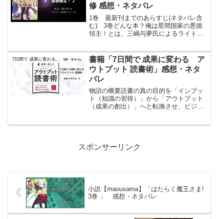
修 感想・ネタバレ
1巻 最新刊までのあらすじ(ネタバレ含
む) 3巻どんな本？俺は星間国家の悪徳
領主！とは、三嶋与夢氏によるライトノ
ベルのタイトル。イラストは高峰ナダレ
氏が担当。小説家になろうというサイト
で2018年から連載されており、オーバー
書籍「7日間で 成果に変わる ア
7日間で 成果に変わる アウトプット 読書術
ラップ文庫から書...
ウトプット 読書術」感想・ネタ
バレ
物語の概要読書の真の目的を「インプッ
ト（知識の習得）」から「アウトプット
（成果の創出）」へと転換させ、ビジネ
スや人生において実利を生み出すための
ノウハウを体系化した実用書である。準
備段階から情報の加工、思考法、そして
実際に「話す」「書く」技...
スポンサーリンク
小説【maousama】「はたらく魔王さま!
3巻 」 感想・ネタバレ