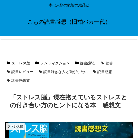
本は人類の叡智の結晶だ
こもの読書感想（旧柏バカ一代）
ストレス脳
ノンフィクション
読書感想
読書
読書レビュー
読書好きな人と繋がりたい
読書感想
読書感想文
「ストレス脳」現在抱えているストレスと
の付き合い方のヒントになる本 感想文
ストレス脳