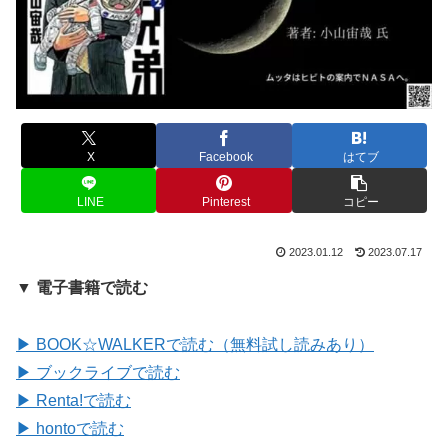
X
Facebook
はてブ
LINE
Pinterest
コピー
2023.01.12
2023.07.17
▼ 電子書籍で読む
▶ BOOK☆WALKERで読む（無料試し読みあり）
▶ ブックライブで読む
▶ Renta!で読む
▶ hontoで読む