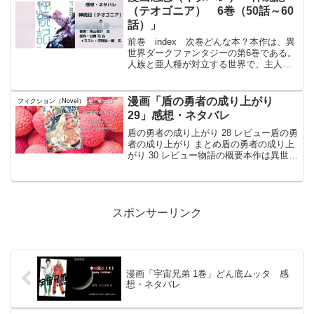
テーマにしたグルメスピン...
（テオゴニア） 6巻（50話～60
話）」
前巻 index 次巻どんな本？本作は、異
世界ダークファンタジーの第6巻である。​
人族と亜人種が対立する世界で、主人公
カイは前世の記憶を持つ少年として、戦
乱の中を生き抜いている。 ​今巻では、冬
支度で忙しいラグ村を離れ、谷で穏やか
漫画「盾の勇者の成り上がり
フィクション（Novel）
な時間を過...
29」感想・ネタバレ
盾の勇者の成り上がり 28 レビュー盾の勇
者の成り上がり まとめ盾の勇者の成り上
がり 30 レビュー物語の概要本作は異世界
召喚ファンタジーである。四聖勇者の一
人として異世界に召喚された岩谷尚文
は、盾しか装備できないという制約を抱
えながらも、...
スポンサーリンク
漫画「宇宙兄弟 1巻」どん底ムッタ 感
想・ネタバレ