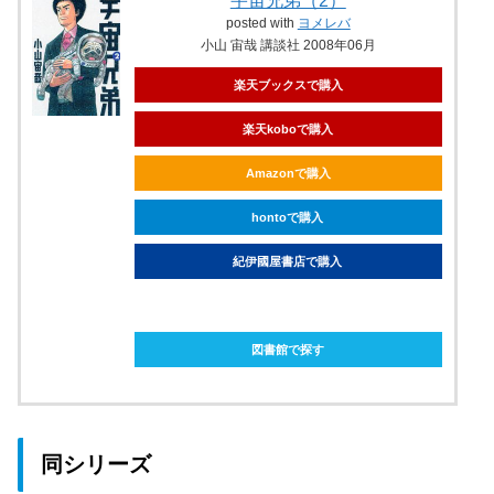
宇宙兄弟（2）
posted with
ヨメレバ
小山 宙哉 講談社 2008年06月
楽天ブックスで購入
楽天koboで購入
Amazonで購入
hontoで購入
紀伊國屋書店で購入
ebookjapanで購入
図書館で探す
同シリーズ