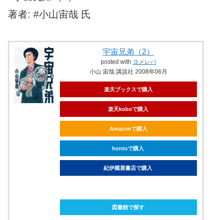
著者: #小山宙哉 氏
宇宙兄弟（2）
posted with
ヨメレバ
小山 宙哉 講談社 2008年06月
楽天ブックスで購入
楽天koboで購入
Amazonで購入
hontoで購入
紀伊國屋書店で購入
ebookjapanで購入
図書館で探す