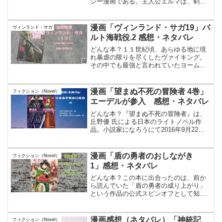
ジー漫画である。主人公エルマは、剣聖
の血筋を持ちながら、十五歳の〈加護の
儀〉で「重騎士」という外れクラスを発
現し、家族から追放される。しかし、こ
漫画「ヴィンランド・サガ19」バ
ヴィンランド・サガ
の世界が自身の知るゲ...
ルト海戦役.2 感想・ネタバレ
どんな本？１１世紀頃、あらゆる地に現
れ暴虐の限りを尽くしたヴァイキング。
その中でも最強と言われていたヨーム戦
士団の戦鬼トールズの子。トルフィンと
名づけられた男が主人公。アイスランド
で産まれ、農夫＆漁師の息子として育っ
漫画「望まぬ不死の冒険者 4巻」
フィクション（Novel）
たのだが、、ヨーム戦士団...
エーデルが参入 感想・ネタバレ
どんな本？『望まぬ不死の冒険者』は、
丘野優 氏による日本のライトノベル作
品。小説家になろうにて2016年9月22日
より連載されており、オーバーラップノ
ベルスより刊行されている。イラストは
じゃいあん 氏が担当。物語は、銅級冒険
漫画「盾の勇者のおしながき
フィクション（Novel）
者のレント・ファ...
1」感想・ネタバレ
どんな本？この本に出合ったのは、前か
ら読んでいた「盾の勇者の成り上がり」
という作品の公式スピンオフとして知っ
たからです。盾の勇者の成り上がりは、
とても面白く、キャラクターや世界観が
大好きでした。そんな中、今度は料理を
漫画感想（ネタバレ）「神統記
フィクション（Novel）