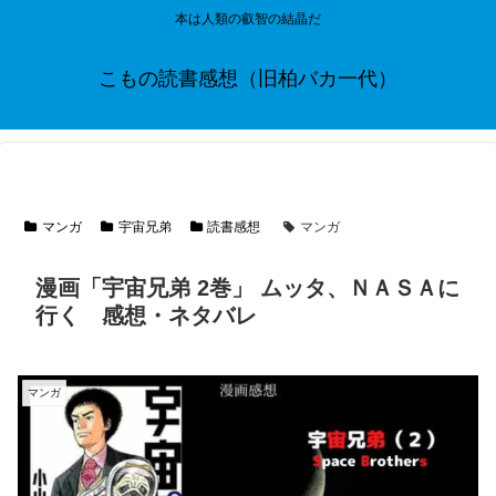
本は人類の叡智の結晶だ
こもの読書感想（旧柏バカ一代）
マンガ
宇宙兄弟
読書感想
マンガ
漫画「宇宙兄弟 2巻」 ムッタ、ＮＡＳＡに
行く 感想・ネタバレ
マンガ