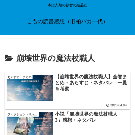
本は人類の叡智の結晶だ
こもの読書感想（旧柏バカ一代）
崩壊世界の魔法杖職人
【崩壊世界の魔法杖職人】全巻ま
あらすじ・まとめ
とめ・あらすじ・ネタバレ 一覧
＆考察
2026.04.09
小説「崩壊世界の魔法杖職人
フィクション（Novel）
3」感想・ネタバレ