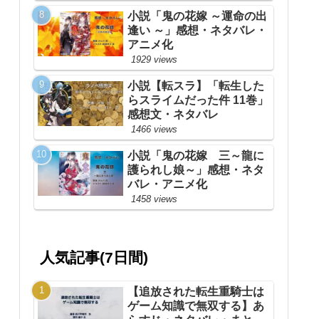
小説「鬼の花嫁 ～運命の出
逢い ～」感想・ネタバレ・
アニメ化
1929 views
小説【転スラ】「転生した
らスライムだった件 11巻」
感想文・ネタバレ
1466 views
小説「鬼の花嫁 三～龍に
護られし娘～」感想・ネタ
バレ・アニメ化
1458 views
人気記事(7日間)
【追放された転生重騎士は
ゲーム知識で無双する】あ