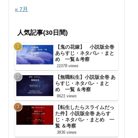
« 7月
人気記事(30日間)
【鬼の花嫁】 小説版全巻
あらすじ・ネタバレ・まと
め 一覧＆考察
11078 views
【無職転生】小説版全巻 あ
らすじ・ネタバレ・まと
め 一覧 ＆考察
9621 views
【転生したらスライムだっ
た件】小説版全巻 あらす
じ・ネタバレ・まとめ 一
覧 ＆考察
3836 views