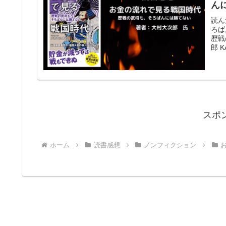
ん
読ん
ろば
歴戦
郎 K
スポ
ホーム
読書感想
ノンフィクション