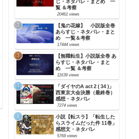
じ・ネタバレ・まとめ 一
覧 ＆考察
20461 views
【鬼の花嫁】 小説版全巻
あらすじ・ネタバレ・まと
め 一覧＆考察
17444 views
【無職転生】小説版全巻 あ
らすじ・ネタバレ・まと
め 一覧 ＆考察
11639 views
「ダイヤのA act 2 ( 34 )」
西東京大会決勝（最終巻）
感想・ネタバレ
7274 views
小説【転スラ】「転生した
らスライムだった件 11巻」
感想文・ネタバレ
5769 views