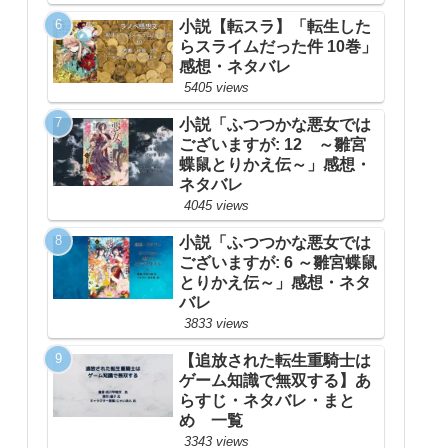
小説【転スラ】「転生した
らスライムだった件 10巻」
感想・ネタバレ
5405 views
小説「ふつつかな悪女では
ございますが: 12 ～雛宮
蝶鼠とりかえ伝～」感想・
ネタバレ
4045 views
小説「ふつつかな悪女では
ございますが: 6 ～雛宮蝶鼠
とりかえ伝～」感想・ネタ
バレ
3833 views
【追放された転生重騎士は
ゲーム知識で無双する】あ
らすじ・ネタバレ・まと
め 一覧
3343 views