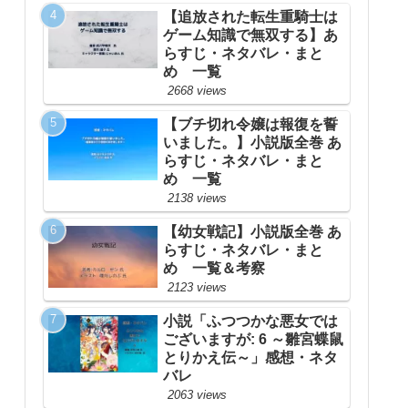
【追放された転生重騎士は
ゲーム知識で無双する】あ
らすじ・ネタバレ・まと
め 一覧
2668 views
【ブチ切れ令嬢は報復を誓
いました。】小説版全巻 あ
らすじ・ネタバレ・まと
め 一覧
2138 views
【幼女戦記】小説版全巻 あ
らすじ・ネタバレ・まと
め 一覧＆考察
2123 views
小説「ふつつかな悪女では
ございますが: 6 ～雛宮蝶鼠
とりかえ伝～」感想・ネタ
バレ
2063 views