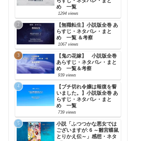
らすじ・ネタバレ・まと
め 一覧
1294 views
【無職転生】小説版全巻 あ
らすじ・ネタバレ・まと
め 一覧 ＆考察
1067 views
【鬼の花嫁】 小説版全巻
あらすじ・ネタバレ・まと
め 一覧＆考察
939 views
【ブチ切れ令嬢は報復を誓
いました。】小説版全巻 あ
らすじ・ネタバレ・まと
め 一覧
739 views
小説「ふつつかな悪女では
ございますが: 6 ～雛宮蝶鼠
とりかえ伝～」感想・ネタ