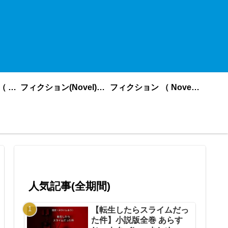
ノンフィクション （ nonfiction ） あいうえお順
フィクション(Novel)更新順
フィクション （ Novel ） あいうえお順
人気記事(全期間)
【転生したらスライムだっ
た件】小説版全巻 あらす