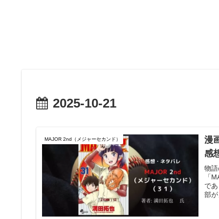
2025-10-21
漫
MAJOR 2nd（メジャーセカンド）
感
物語
「M
であ
部が