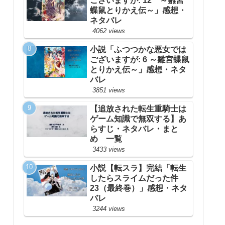
ございますが: 12 ～雛宮
蝶鼠とりかえ伝～」感想・
ネタバレ
4062 views
小説「ふつつかな悪女では
ございますが: 6 ～雛宮蝶鼠
とりかえ伝～」感想・ネタ
バレ
3851 views
【追放された転生重騎士は
ゲーム知識で無双する】あ
らすじ・ネタバレ・まと
め 一覧
3433 views
小説【転スラ】完結「転生
したらスライムだった件
23（最終巻）」感想・ネタ
バレ
3244 views