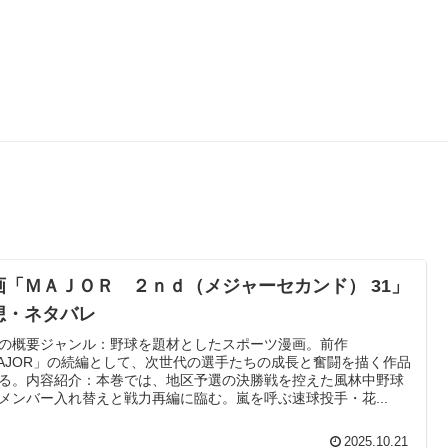
画「ＭＡＪＯＲ ２ｎｄ（メジャーセカンド） 31」
想・ネタバレ
の概要ジャンル：野球を題材としたスポーツ漫画。前作
AJOR」の続編として、次世代の選手たちの成長と奮闘を描く作品
る。内容紹介：本巻では、地区予選の決勝戦を控えた風林中野球
メンバー入れ替えと戦力再編に臨む。嵐を呼ぶ速球投手・花...
2025.10.21