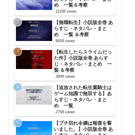
め 一覧＆考察
11108 views
【無職転生】小説版全巻 あ
らすじ・ネタバレ・まと
め 一覧 ＆考察
9659 views
【転生したらスライムだっ
た件】小説版全巻 あらす
じ・ネタバレ・まとめ 一
覧 ＆考察
3844 views
【追放された転生重騎士は
ゲーム知識で無双する】あ
らすじ・ネタバレ・まと
め 一覧
2758 views
【ブチ切れ令嬢は報復を誓
いました。】小説版全巻 あ