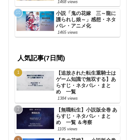
1468 views
小説「鬼の花嫁 三～龍に
護られし娘～」感想・ネタ
バレ・アニメ化
1465 views
人気記事(7日間)
【追放された転生重騎士は
ゲーム知識で無双する】あ
らすじ・ネタバレ・まと
め 一覧
1384 views
【無職転生】小説版全巻 あ
らすじ・ネタバレ・まと
め 一覧 ＆考察
1105 views