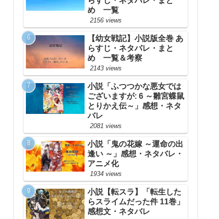
らすじ・ネタバレ・まと
め 一覧
2156 views
【幼女戦記】小説版全巻 あ
らすじ・ネタバレ・まと
め 一覧＆考察
2143 views
小説「ふつつかな悪女では
ございますが: 6 ～雛宮蝶鼠
とりかえ伝～」感想・ネタ
バレ
2081 views
小説「鬼の花嫁 ～運命の出
逢い ～」感想・ネタバレ・
アニメ化
1934 views
小説【転スラ】「転生した
らスライムだった件 11巻」
感想文・ネタバレ