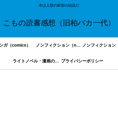
本は人類の叡智の結晶だ
こもの読書感想（旧柏バカ一代）
ンガ（comics）
ノンフィクション（nonfiction）更新順
ライトノベル・漫画の感想・ネタバレまとめ｜こもの読書感想
プライバシーポリシー