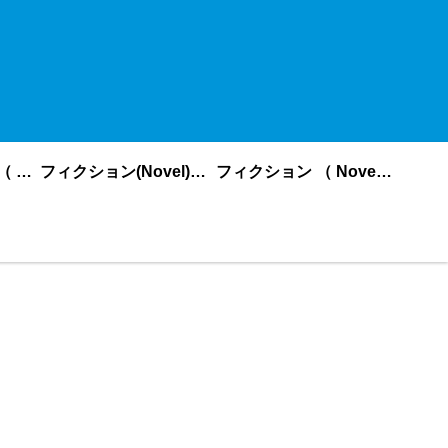
ノンフィクション （ nonfiction ） あいうえお順
フィクション(Novel)更新順
フィクション （ Novel ） あいうえお順