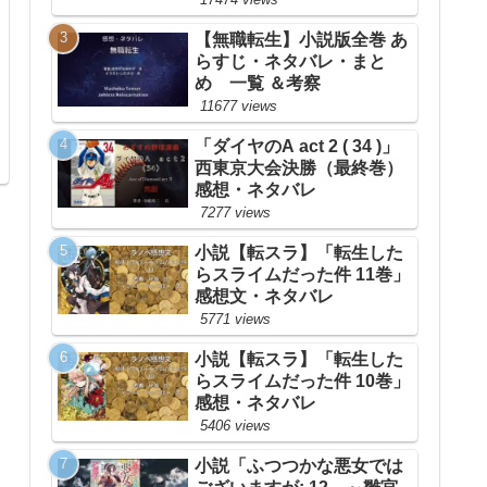
【無職転生】小説版全巻 あ
らすじ・ネタバレ・まと
め 一覧 ＆考察
11677 views
「ダイヤのA act 2 ( 34 )」
西東京大会決勝（最終巻）
感想・ネタバレ
7277 views
小説【転スラ】「転生した
らスライムだった件 11巻」
感想文・ネタバレ
5771 views
小説【転スラ】「転生した
らスライムだった件 10巻」
感想・ネタバレ
5406 views
小説「ふつつかな悪女では