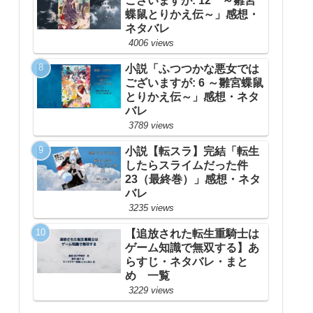
ございますが: 12 ～雛宮
蝶鼠とりかえ伝～」感想・
ネタバレ
4006 views
小説「ふつつかな悪女では
ございますが: 6 ～雛宮蝶鼠
とりかえ伝～」感想・ネタ
バレ
3789 views
小説【転スラ】完結「転生
したらスライムだった件
23（最終巻）」感想・ネタ
バレ
3235 views
【追放された転生重騎士は
ゲーム知識で無双する】あ
らすじ・ネタバレ・まと
め 一覧
3229 views