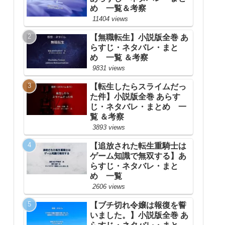
め 一覧＆考察
11404 views
【無職転生】小説版全巻 あ
らすじ・ネタバレ・まと
め 一覧 ＆考察
9831 views
【転生したらスライムだっ
た件】小説版全巻 あらす
じ・ネタバレ・まとめ 一
覧 ＆考察
3893 views
【追放された転生重騎士は
ゲーム知識で無双する】あ
らすじ・ネタバレ・まと
め 一覧
2606 views
【ブチ切れ令嬢は報復を誓
いました。】小説版全巻 あ