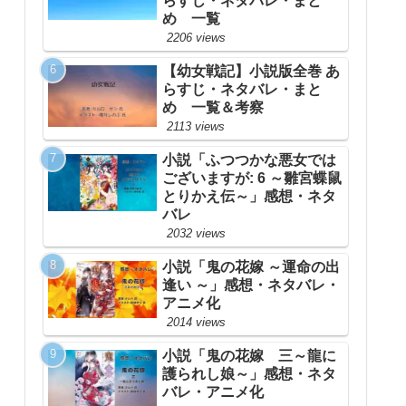
らすじ・ネタバレ・まと
め 一覧
2206 views
【幼女戦記】小説版全巻 あ
らすじ・ネタバレ・まと
め 一覧＆考察
2113 views
小説「ふつつかな悪女では
ございますが: 6 ～雛宮蝶鼠
とりかえ伝～」感想・ネタ
バレ
2032 views
小説「鬼の花嫁 ～運命の出
逢い ～」感想・ネタバレ・
アニメ化
2014 views
小説「鬼の花嫁 三～龍に
護られし娘～」感想・ネタ
バレ・アニメ化