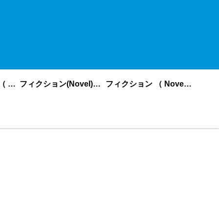
ノンフィクション （ nonfiction ） あいうえお順
フィクション(Novel)更新順
フィクション （ Novel ） あいうえお順