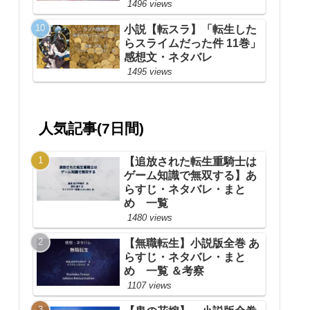
1496 views
小説【転スラ】「転生した
らスライムだった件 11巻」
感想文・ネタバレ
1495 views
人気記事(7日間)
【追放された転生重騎士は
ゲーム知識で無双する】あ
らすじ・ネタバレ・まと
め 一覧
1480 views
【無職転生】小説版全巻 あ
らすじ・ネタバレ・まと
め 一覧 ＆考察
1107 views