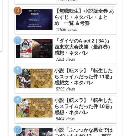
【無職転生】小説版全巻 あ
らすじ・ネタバレ・まと
め 一覧 ＆考察
11535 views
「ダイヤのA act 2 ( 34 )」
西東京大会決勝（最終巻）
感想・ネタバレ
7251 views
小説【転スラ】「転生した
らスライムだった件 11巻」
感想文・ネタバレ
5755 views
小説【転スラ】「転生した
らスライムだった件 10巻」
感想・ネタバレ
5404 views
小説「ふつつかな悪女では