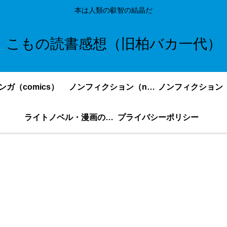
本は人類の叡智の結晶だ
こもの読書感想（旧柏バカ一代）
ンガ（comics）
ノンフィクション（nonfiction）更新順
ライトノベル・漫画の感想・ネタバレまとめ｜こもの読書感想
プライバシーポリシー