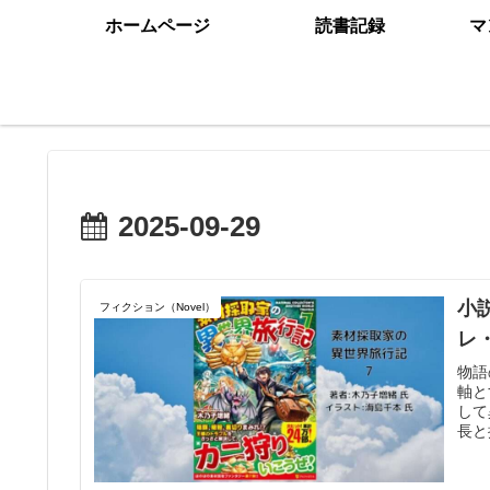
ホームページ
読書記録
マ
2025-09-29
小
フィクション（Novel）
レ
物語
軸と
して
長と