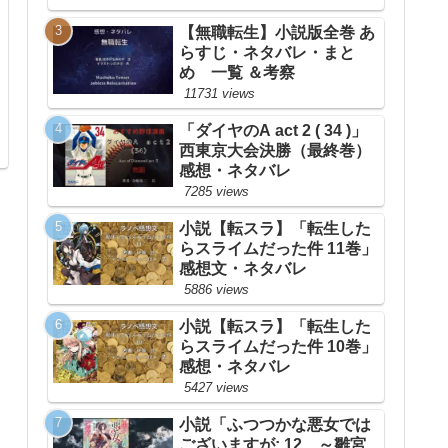
【無職転生】小説版全巻 あ
らすじ・ネタバレ・まと
め 一覧 ＆考察
11731 views
「ダイヤのA act 2 ( 34 )」
西東京大会決勝（最終巻）
感想・ネタバレ
7285 views
小説【転スラ】「転生した
らスライムだった件 11巻」
感想文・ネタバレ
5886 views
小説【転スラ】「転生した
らスライムだった件 10巻」
感想・ネタバレ
5427 views
小説「ふつつかな悪女では
ございますが: 12 ～雛宮