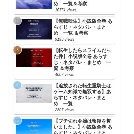
め 一覧＆考察
10751 views
【無職転生】小説版全巻 あ
らすじ・ネタバレ・まと
め 一覧 ＆考察
9193 views
【転生したらスライムだっ
た件】小説版全巻 あらす
じ・ネタバレ・まとめ 一
覧 ＆考察
4007 views
【追放された転生重騎士は
ゲーム知識で無双する】あ
らすじ・ネタバレ・まと
め 一覧
2807 views
【ブチ切れ令嬢は報復を誓
いました。】小説版全巻 あ
らすじ・ネタバレ・まと