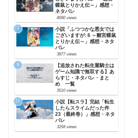
蝶鼠とりかえ伝～」感想・
ネタバレ
4090 views
小説「ふつつかな悪女では
ございますが: 6 ～雛宮蝶鼠
とりかえ伝～」感想・ネタ
バレ
3877 views
【追放された転生重騎士は
ゲーム知識で無双する】あ
らすじ・ネタバレ・まと
め 一覧
3510 views
小説【転スラ】完結「転生
したらスライムだった件
23（最終巻）」感想・ネタ
バレ
3258 views