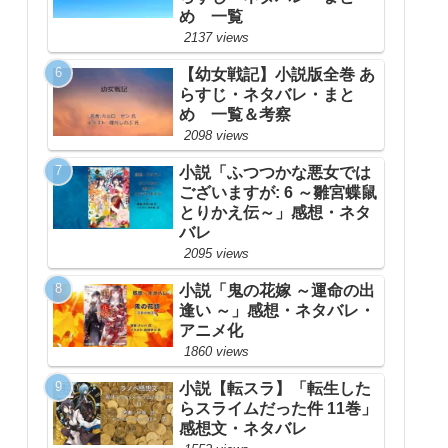
め 一覧
2137 views
【幼女戦記】小説版全巻 あ
らすじ・ネタバレ・まと
め 一覧＆考察
2098 views
小説「ふつつかな悪女では
ございますが: 6 ～雛宮蝶鼠
とりかえ伝～」感想・ネタ
バレ
2095 views
小説「鬼の花嫁 ～運命の出
逢い ～」感想・ネタバレ・
アニメ化
1860 views
小説【転スラ】「転生した
らスライムだった件 11巻」
感想文・ネタバレ