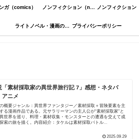
ンガ（comics）
ノンフィクション（nonfiction）更新順
ライトノベル・漫画の感想・ネタバレまとめ｜こもの読書感想
プライバシーポリシー
説「素材採取家の異世界旅行記 7」感想・ネタバ
・アニメ
の概要ジャンル：異世界ファンタジー／素材採取＋冒険要素を主
する漫画作品である。元サラリーマンの主人公が“素材採取家”と
異世界を巡り、料理・素材収集・モンスターとの遭遇を交えて成
探索の旅を描く。内容紹介：タケルは素材採取バトル...
2025.09.29