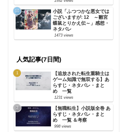
1552 views
小説「ふつつかな悪女では
ございますが: 12 ～雛宮
蝶鼠とりかえ伝～」感想・
ネタバレ
1473 views
人気記事(7日間)
【追放された転生重騎士は
ゲーム知識で無双する】あ
らすじ・ネタバレ・まと
め 一覧
1231 views
【無職転生】小説版全巻 あ
らすじ・ネタバレ・まと
め 一覧 ＆考察
998 views