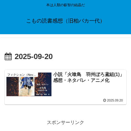
本は人類の叡智の結晶だ
こもの読書感想（旧柏バカ一代）
2025-09-20
小説「火喰鳥 羽州ぼろ鳶組(1)」
フィクション（Novel）
感想・ネタバレ・アニメ化
2025.09.20
スポンサーリンク