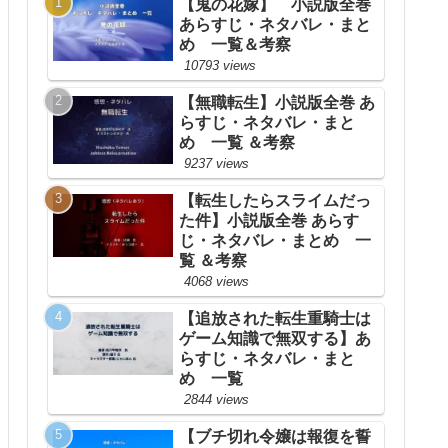
【鬼の花嫁】 小説版全巻
あらすじ・ネタバレ・まと
め 一覧＆考察
10793 views
【無職転生】小説版全巻 あ
らすじ・ネタバレ・まと
め 一覧 ＆考察
9237 views
【転生したらスライムだっ
た件】小説版全巻 あらす
じ・ネタバレ・まとめ 一
覧 ＆考察
4068 views
【追放された転生重騎士は
ゲーム知識で無双する】あ
らすじ・ネタバレ・まと
め 一覧
2844 views
【ブチ切れ令嬢は報復を誓