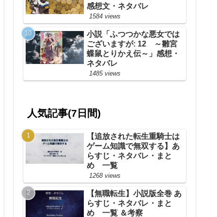
感想文・ネタバレ
1584 views
小説「ふつつかな悪女では
ございますが: 12 ～雛宮
蝶鼠とりかえ伝～」感想・
ネタバレ
1485 views
人気記事(7日間)
【追放された転生重騎士は
ゲーム知識で無双する】あ
らすじ・ネタバレ・まと
め 一覧
1268 views
【無職転生】小説版全巻 あ
らすじ・ネタバレ・まと
め 一覧 ＆考察