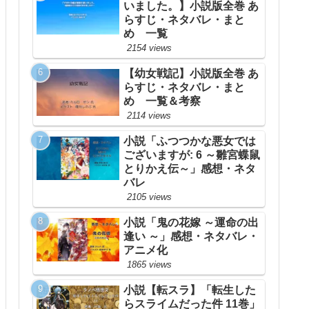
いました。】小説版全巻 あ
らすじ・ネタバレ・まと
め 一覧
2154 views
【幼女戦記】小説版全巻 あ
らすじ・ネタバレ・まと
め 一覧＆考察
2114 views
小説「ふつつかな悪女では
ございますが: 6 ～雛宮蝶鼠
とりかえ伝～」感想・ネタ
バレ
2105 views
小説「鬼の花嫁 ～運命の出
逢い ～」感想・ネタバレ・
アニメ化
1865 views
小説【転スラ】「転生した
らスライムだった件 11巻」