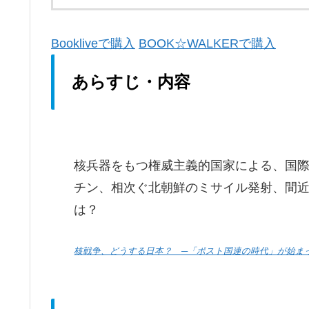
Bookliveで購入
BOOK☆WALKERで購入
あらすじ・内容
核兵器をもつ権威主義的国家による、国
チン、相次ぐ北朝鮮のミサイル発射、間
は？
核戦争、どうする日本？ ─「ポスト国連の時代」が始ま