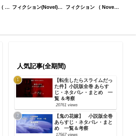
ノンフィクション （ nonfiction ） あいうえお順
フィクション(Novel)更新順
フィクション （ Novel ） あいうえお順
人気記事(全期間)
【転生したらスライムだっ
た件】小説版全巻 あらす
じ・ネタバレ・まとめ 一
覧 ＆考察
20761 views
【鬼の花嫁】 小説版全巻
あらすじ・ネタバレ・まと
め 一覧＆考察
17567 views