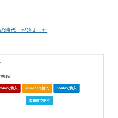
連の時代」が始まった
？
月30日頃
koboで購入
Amazonで購入
hontoで購入
okjapanで購入
図書館で探す