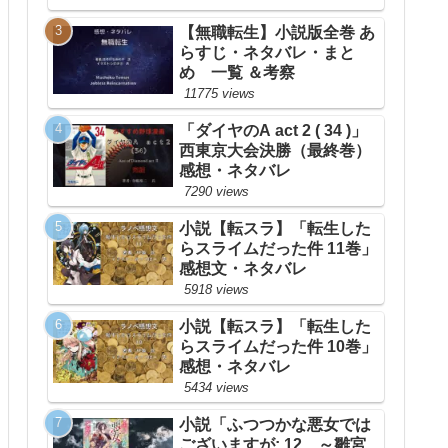
【無職転生】小説版全巻 あ
らすじ・ネタバレ・まと
め 一覧 ＆考察
11775 views
「ダイヤのA act 2 ( 34 )」
西東京大会決勝（最終巻）
感想・ネタバレ
7290 views
小説【転スラ】「転生した
らスライムだった件 11巻」
感想文・ネタバレ
5918 views
小説【転スラ】「転生した
らスライムだった件 10巻」
感想・ネタバレ
5434 views
小説「ふつつかな悪女では
ございますが: 12 ～雛宮