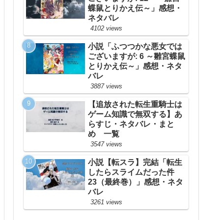
蝶鼠とりかえ伝～」感想・
ネタバレ
4102 views
小説「ふつつかな悪女では
ございますが: 6 ～雛宮蝶鼠
とりかえ伝～」感想・ネタ
バレ
3887 views
【追放された転生重騎士は
ゲーム知識で無双する】あ
らすじ・ネタバレ・まと
め 一覧
3547 views
小説【転スラ】完結「転生
したらスライムだった件
23（最終巻）」感想・ネタ
バレ
3261 views