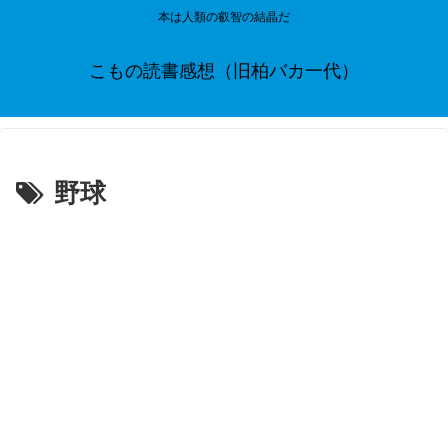
本は人類の叡智の結晶だ
こもの読書感想（旧柏バカ一代）
野球