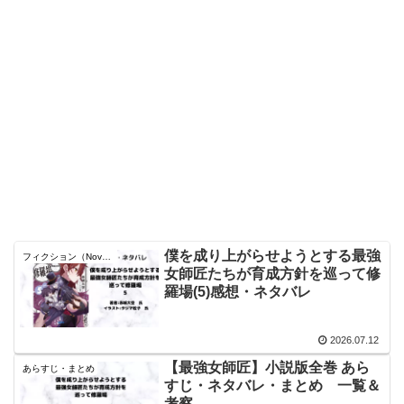
僕を成り上がらせようとする最強
フィクション（Novel）
女師匠たちが育成方針を巡って修
羅場(5)感想・ネタバレ
2026.07.12
【最強女師匠】小説版全巻 あら
あらすじ・まとめ
すじ・ネタバレ・まとめ 一覧＆
考察