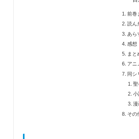
前巻
読ん
あら
感想
まと
アニ
同シ
聖
小
漫
その