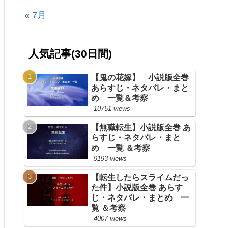
« 7月
人気記事(30日間)
【鬼の花嫁】 小説版全巻
あらすじ・ネタバレ・まと
め 一覧＆考察
10751 views
【無職転生】小説版全巻 あ
らすじ・ネタバレ・まと
め 一覧 ＆考察
9193 views
【転生したらスライムだっ
た件】小説版全巻 あらす
じ・ネタバレ・まとめ 一
覧 ＆考察
4007 views