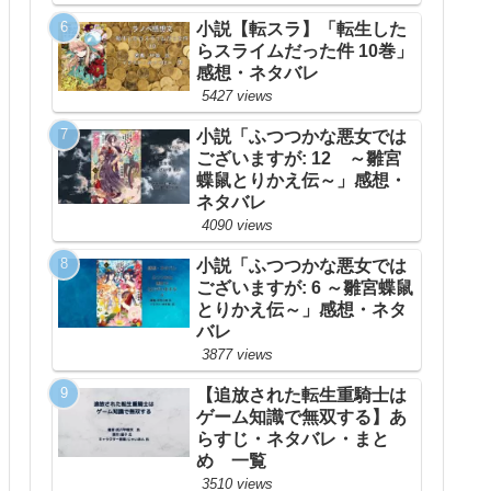
小説【転スラ】「転生した
らスライムだった件 10巻」
感想・ネタバレ
5427 views
小説「ふつつかな悪女では
ございますが: 12 ～雛宮
蝶鼠とりかえ伝～」感想・
ネタバレ
4090 views
小説「ふつつかな悪女では
ございますが: 6 ～雛宮蝶鼠
とりかえ伝～」感想・ネタ
バレ
3877 views
【追放された転生重騎士は
ゲーム知識で無双する】あ
らすじ・ネタバレ・まと
め 一覧
3510 views