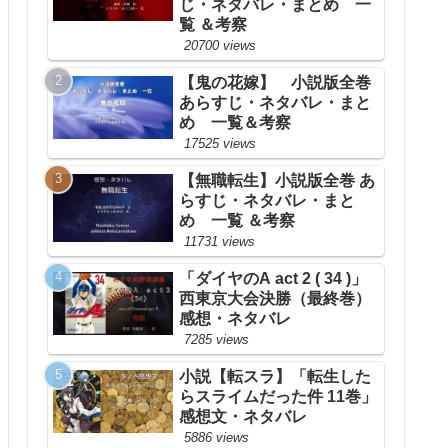
じ・ネタバレ・まとめ 一
覧 ＆考察
20700 views
【鬼の花嫁】 小説版全巻
あらすじ・ネタバレ・まと
め 一覧＆考察
17525 views
【無職転生】小説版全巻 あ
らすじ・ネタバレ・まと
め 一覧 ＆考察
11731 views
「ダイヤのA act 2 ( 34 )」
西東京大会決勝（最終巻）
感想・ネタバレ
7285 views
小説【転スラ】「転生した
らスライムだった件 11巻」
感想文・ネタバレ
5886 views