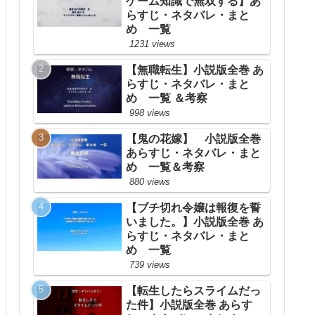
ゲーム知識で無双する】あ
らすじ・ネタバレ・まと
め 一覧
1231 views
【無職転生】小説版全巻 あ
らすじ・ネタバレ・まと
め 一覧 ＆考察
998 views
【鬼の花嫁】 小説版全巻
あらすじ・ネタバレ・まと
め 一覧＆考察
880 views
【ブチ切れ令嬢は報復を誓
いました。】小説版全巻 あ
らすじ・ネタバレ・まと
め 一覧
739 views
【転生したらスライムだっ
た件】小説版全巻 あらす