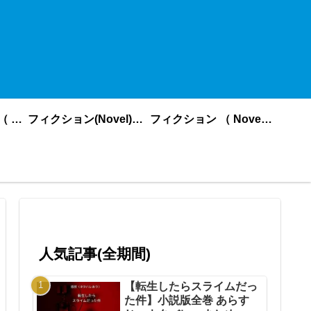
ノンフィクション （ nonfiction ） あいうえお順
フィクション(Novel)更新順
フィクション （ Novel ） あいうえお順
人気記事(全期間)
【転生したらスライムだっ
た件】小説版全巻 あらす