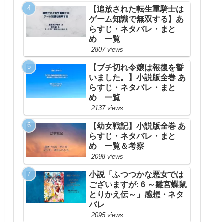
【追放された転生重騎士は
ゲーム知識で無双する】あ
らすじ・ネタバレ・まと
め 一覧
2807 views
【ブチ切れ令嬢は報復を誓
いました。】小説版全巻 あ
らすじ・ネタバレ・まと
め 一覧
2137 views
【幼女戦記】小説版全巻 あ
らすじ・ネタバレ・まと
め 一覧＆考察
2098 views
小説「ふつつかな悪女では
ございますが: 6 ～雛宮蝶鼠
とりかえ伝～」感想・ネタ
バレ
2095 views