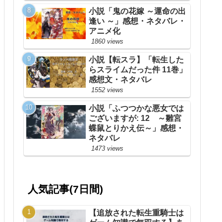
小説「鬼の花嫁 ～運命の出
逢い ～」感想・ネタバレ・
アニメ化
1860 views
小説【転スラ】「転生した
らスライムだった件 11巻」
感想文・ネタバレ
1552 views
小説「ふつつかな悪女では
ございますが: 12 ～雛宮
蝶鼠とりかえ伝～」感想・
ネタバレ
1473 views
人気記事(7日間)
【追放された転生重騎士は