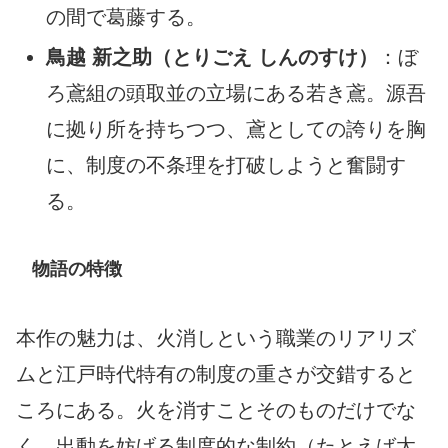
の間で葛藤する。
鳥越 新之助（とりごえ しんのすけ）
：ぼ
ろ鳶組の頭取並の立場にある若き鳶。源吾
に拠り所を持ちつつ、鳶としての誇りを胸
に、制度の不条理を打破しようと奮闘す
る。
物語の特徴
本作の魅力は、火消しという職業のリアリズ
ムと江戸時代特有の制度の重さが交錯すると
ころにある。火を消すことそのものだけでな
く、出動を妨げる制度的な制約（たとえば太