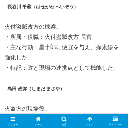
長谷川 平蔵（はせがわ へいぞう）
火付盗賊改方の棟梁。
・所属・役職：火付盗賊改方 長官
・主な行動：星十郎に便宜を与え、探索線を
強化した。
・特記：政と現場の連携点として機能した。
島田 政弥（しまだ まさや）
火盗方の現場役。
・所属・役職：火付盗賊改方 与力
メニュー
ホーム
検索
トップ
サイドバー