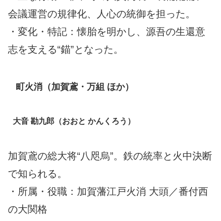
会議運営の規律化、人心の統御を担った。
・変化・特記：懐胎を明かし、源吾の生還意
志を支える“錨”となった。
町火消（加賀鳶・万組 ほか）
大音 勘九郎（おおと かんくろう）
加賀鳶の総大将“八咫烏”。鉄の統率と火中決断
で知られる。
・所属・役職：加賀藩江戸火消 大頭／番付西
の大関格