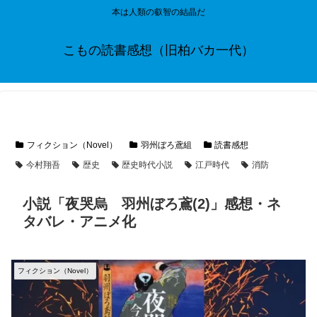
本は人類の叡智の結晶だ
こもの読書感想（旧柏バカ一代）
フィクション（Novel）
羽州ぼろ鳶組
読書感想
今村翔吾
歴史
歴史時代小説
江戸時代
消防
小説「夜哭烏 羽州ぼろ鳶(2)」感想・ネ
タバレ・アニメ化
フィクション（Novel）