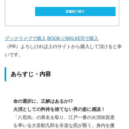
ebookjapanで購入
図書館で探す
ブックライブで購入
BOOK☆WALKERで購入
（PR）よろしければ上のサイトから購入して頂けると幸
いです。
あらすじ・内容
命の選択に、正解はあるか!?
火消としての矜持を捨てない男の姿に感涙！
「八咫烏」の異名を取り、江戸一番の火消加賀鳶
を率いる大音勘九郎を非道な罠が襲う。身内を攫