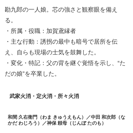
勘九郎の一人娘。芯の強さと観察眼を備え
る。
・所属・役職：加賀鳶縁者
・主な行動：誘拐の最中も暗号で居所を伝
え、自らも現場の士気を鼓舞した。
・変化・特記：父の背を継ぐ覚悟を示し、“た
だの娘”を卒業した。
武家火消・定火消・所々火消
和間 久右衛門（わま きゅうえもん）／中田 和次郎（な
かだ わじろう）／神保 頼母（じんぼ たのも）