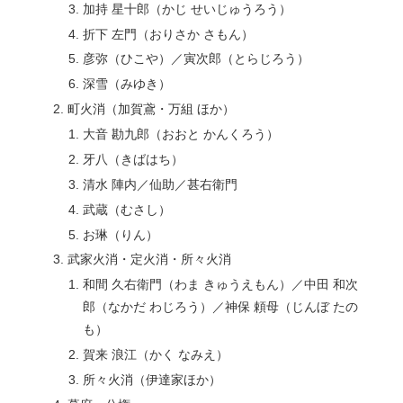
加持 星十郎（かじ せいじゅうろう）
折下 左門（おりさか さもん）
彦弥（ひこや）／寅次郎（とらじろう）
深雪（みゆき）
町火消（加賀鳶・万組 ほか）
大音 勘九郎（おおと かんくろう）
牙八（きばはち）
清水 陣内／仙助／甚右衛門
武蔵（むさし）
お琳（りん）
武家火消・定火消・所々火消
和間 久右衛門（わま きゅうえもん）／中田 和次
郎（なかだ わじろう）／神保 頼母（じんぼ たの
も）
賀来 浪江（かく なみえ）
所々火消（伊達家ほか）