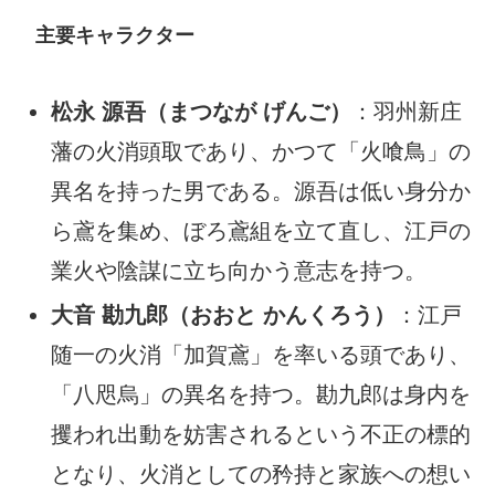
主要キャラクター
松永 源吾（まつなが げんご）
：羽州新庄
藩の火消頭取であり、かつて「火喰鳥」の
異名を持った男である。源吾は低い身分か
ら鳶を集め、ぼろ鳶組を立て直し、江戸の
業火や陰謀に立ち向かう意志を持つ。
大音 勘九郎（おおと かんくろう）
：江戸
随一の火消「加賀鳶」を率いる頭であり、
「八咫烏」の異名を持つ。勘九郎は身内を
攫われ出動を妨害されるという不正の標的
となり、火消としての矜持と家族への想い