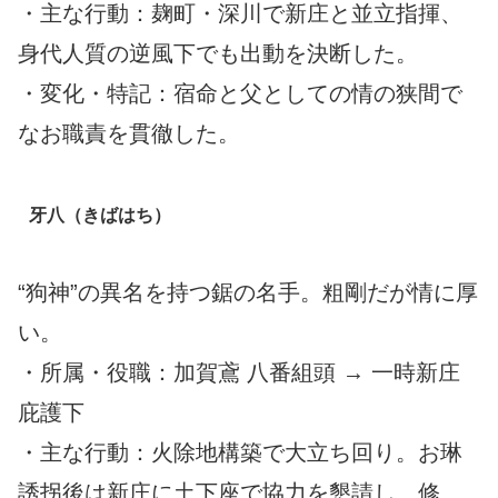
・主な行動：麹町・深川で新庄と並立指揮、
身代人質の逆風下でも出動を決断した。
・変化・特記：宿命と父としての情の狭間で
なお職責を貫徹した。
牙八（きばはち）
“狗神”の異名を持つ鋸の名手。粗剛だが情に厚
い。
・所属・役職：加賀鳶 八番組頭 → 一時新庄
庇護下
・主な行動：火除地構築で大立ち回り。お琳
誘拐後は新庄に土下座で協力を懇請し、修