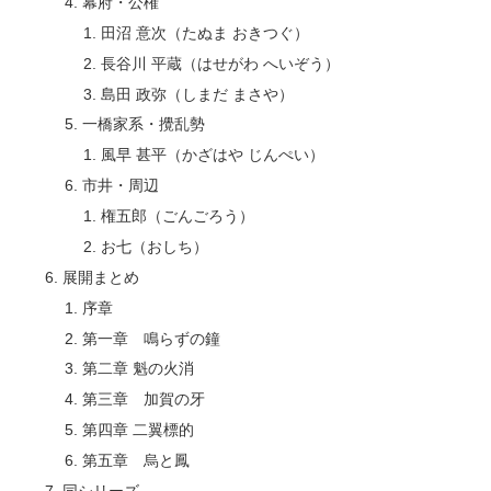
幕府・公権
田沼 意次（たぬま おきつぐ）
長谷川 平蔵（はせがわ へいぞう）
島田 政弥（しまだ まさや）
一橋家系・攪乱勢
風早 甚平（かざはや じんぺい）
市井・周辺
権五郎（ごんごろう）
お七（おしち）
展開まとめ
序章
第一章 鳴らずの鐘
第二章 魁の火消
第三章 加賀の牙
第四章 二翼標的
第五章 烏と鳳
同シリーズ