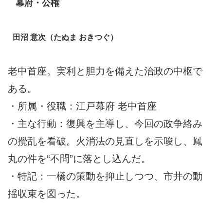
幕府・公権
田沼 意次（たぬま おきつぐ）
老中首座。実利と胆力を備えた治政の中枢で
ある。
・所属・役職：江戸幕府 老中首座
・主な行動：復興を主導し、今回の政争絡み
の攪乱を看破。火消法の見直しを示唆し、鳳
丸の件を“不問”に落とし込んだ。
・特記：一橋の策動を抑止しつつ、市井の動
揺収束を図った。