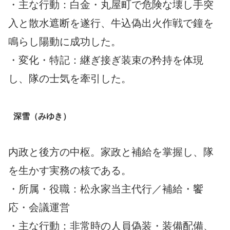
・主な行動：白金・丸屋町で危険な壊し手突
入と散水遮断を遂行、牛込偽出火作戦で鐘を
鳴らし陽動に成功した。
・変化・特記：継ぎ接ぎ装束の矜持を体現
し、隊の士気を牽引した。
深雪（みゆき）
内政と後方の中枢。家政と補給を掌握し、隊
を生かす実務の核である。
・所属・役職：松永家当主代行／補給・饗
応・会議運営
・主な行動：非常時の人員偽装・装備配備、