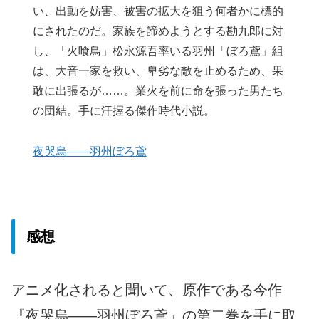
い、出動を妨害、被害の拡大を狙う何者かに標的
にされたのだ。家族を諦めようとする勘九郎に対
し、「火喰鳥」松永源吾率いる羽州「ぼろ鳶」組
は、大音一家を救い、卑劣な敵を止めるため、果
敢に出張るが……。業火を前に命を張った男たち
の団結。手に汗握る傑作時代小説。
夜哭烏――羽州ぼろ鳶
感想
アニメ化されると聞いて、原作である今作
『夜哭烏――羽州ぼろ鳶』の第二巻を手に取