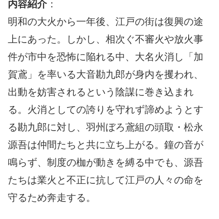
内容紹介
：
明和の大火から一年後、江戸の街は復興の途
上にあった。しかし、相次ぐ不審火や放火事
件が市中を恐怖に陥れる中、大名火消し「加
賀鳶」を率いる大音勘九郎が身内を攫われ、
出動を妨害されるという陰謀に巻き込まれ
る。火消としての誇りを守れず諦めようとす
る勘九郎に対し、羽州ぼろ鳶組の頭取・松永
源吾は仲間たちと共に立ち上がる。鐘の音が
鳴らず、制度の枷が動きを縛る中でも、源吾
たちは業火と不正に抗して江戸の人々の命を
守るため奔走する。