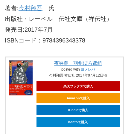
著者:
今村翔吾
氏
出版社・レーベル 伝社文庫（祥伝社）
発売日:2017年7月
ISBNコード：9784396343378
夜哭烏 羽州ぼろ鳶組
posted with
ヨメレバ
今村翔吾 祥伝社 2017年07月12日頃
楽天ブックスで購入
Amazonで購入
Kindleで購入
hontoで購入