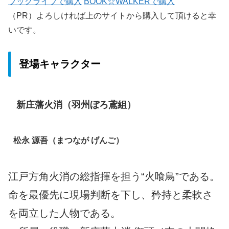
ブックライブで購入
BOOK☆WALKERで購入
（PR）よろしければ上のサイトから購入して頂けると幸
いです。
登場キャラクター
新庄藩火消（羽州ぼろ鳶組）
松永 源吾（まつなが げんご）
江戸方角火消の総指揮を担う“火喰鳥”である。
命を最優先に現場判断を下し、矜持と柔軟さ
を両立した人物である。