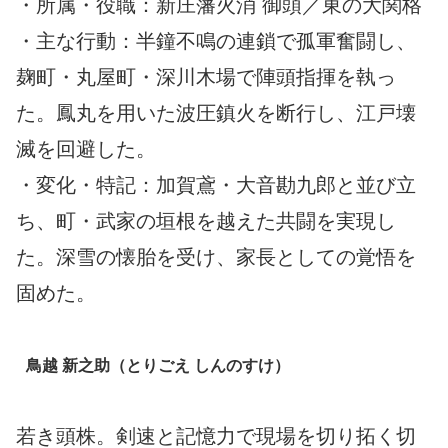
・所属・役職：新庄藩火消 御頭／東の大関格
・主な行動：半鐘不鳴の連鎖で孤軍奮闘し、
麹町・丸屋町・深川木場で陣頭指揮を執っ
た。鳳丸を用いた波圧鎮火を断行し、江戸壊
滅を回避した。
・変化・特記：加賀鳶・大音勘九郎と並び立
ち、町・武家の垣根を越えた共闘を実現し
た。深雪の懐胎を受け、家長としての覚悟を
固めた。
鳥越 新之助（とりごえ しんのすけ）
若き頭株。剣速と記憶力で現場を切り拓く切