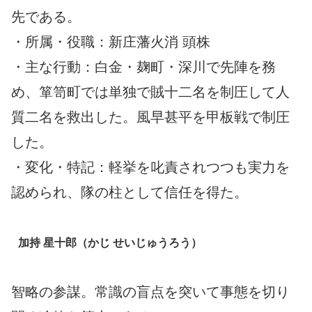
先である。
・所属・役職：新庄藩火消 頭株
・主な行動：白金・麹町・深川で先陣を務
め、箪笥町では単独で賊十二名を制圧して人
質二名を救出した。風早甚平を甲板戦で制圧
した。
・変化・特記：軽挙を叱責されつつも実力を
認められ、隊の柱として信任を得た。
加持 星十郎（かじ せいじゅうろう）
智略の参謀。常識の盲点を突いて事態を切り