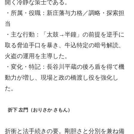
開く冷静な策士である。
・所属・役職：新庄藩与力格／調略・探索担
当
・主な行動：「太鼓→半鐘」の前提を逆手に
取る脅迫手口を暴き、牛込特定の暗号解読、
火盗の運用を主導した。
・変化・特記：長谷川平蔵の後ろ盾を得て機
動力が増し、現場と政の橋渡し役を強化し
た。
折下 左門（おりさか さもん）
折衝と法手続きの要。剛胆さと分別を兼ね備