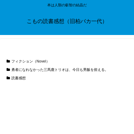
本は人類の叡智の結晶だ
こもの読書感想（旧柏バカ一代）
フィクション（Novel）
勇者になれなかった三馬鹿トリオは、今日も男飯を拵える。
読書感想