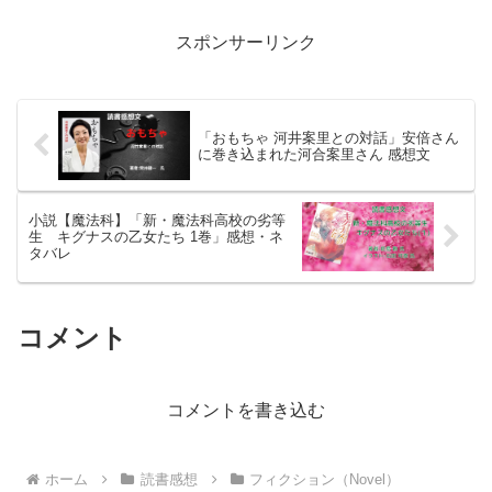
機会と強力な魔法の力を与えられ、佐々
木は異世界へと現代の物...
スポンサーリンク
「おもちゃ 河井案里との対話」安倍さん
に巻き込まれた河合案里さん 感想文
小説【魔法科】「新・魔法科高校の劣等
生 キグナスの乙女たち 1巻」感想・ネ
タバレ
コメント
コメントを書き込む
ホーム
読書感想
フィクション（Novel）