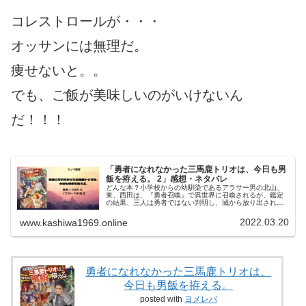
コレストロールが・・・
オッサンには無理だ。
痩せないと。。
でも、ご飯が美味しいのがいけないん
だ！！！
「勇者になれなかった三馬鹿トリオは、今日も男
飯を拵える。 2」感想・ネタバレ
どんな本？小学校からの幼馴染であるアラサー男の北山、
東、西田は、『勇者召喚』で異世界に召喚されるが、鑑定
の結果、三人は勇者ではない判明し、城から放り出されて
しまう。慣れないサバイバル生活を余儀なくされる三人だ
ったが……これが意外と面白い！お...
2022.03.20
www.kashiwa1969.online
勇者になれなかった三馬鹿トリオは、
今日も男飯を拵える。
posted with
ヨメレバ