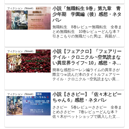
漫画作品で、未来人Ａ 氏が原作を、ｊ
ｉｍｍｙ 氏がキャラクター原案を担当
小説「無職転生 9巻」第九章 青
フィクション（Novel）
している​。話は、アル...
少年期 学園編（後）感想・ネタ
バレ
無職転生 8巻レビュー無職転生 全巻ま
とめ無職転生 10巻レビューどんな本？
引きこもりの無職だった男は、両親が亡
くなった事で兄弟から家を追い出され。
交通事故に遭いそうになった高校生達を
助けたら轢かれてしまい死亡し転生し
小説【フェアクロ】「フェアリー
フィクション（Novel）
た。今度の生は諦めずに...
テイル・クロニクル ~空気読まな
い異世界ライフ~ 10」感想・ネタ
バレ
簡単な感想ローレン編ライムの異常さが
際立つｗ読んだ本のタイトルフェアリー
テイル・クロニクル ~空気読まない異世
界ライフ~ 10著者：#埴輪星人 氏イラス
ト：#ｒｉｃｃｉ 氏フェアリーテイル・
クロニクル 〜空気読まない異世界ライ
小説【ささピー】「佐々木とピー
フィクション（Novel）
フ〜 10po...
ちゃん 6」感想・ネタバレ
ささピー 5巻レビューささピー 全巻ま
とめささピー 7巻レビューどんな本？
佐々木がペットショップで購入した文鳥
は、異世界から転生した高名な賢者様だ
った。可愛らしい賢者様に世界を超える