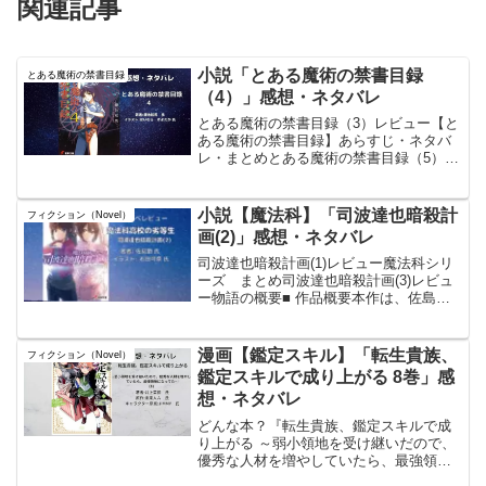
関連記事
小説「とある魔術の禁書目録
とある魔術の禁書目録
（4）」感想・ネタバレ
とある魔術の禁書目録（3）レビュー【と
ある魔術の禁書目録】あらすじ・ネタバ
レ・まとめとある魔術の禁書目録（5）レ
ビュー物語の概要ジャンルおよび内容本
作は、超能力（科学サイド）と魔術（オ
カルトサイド）が交錯する都市「学園都
小説【魔法科】「司波達也暗殺計
フィクション（Novel）
市」を舞台としたライ...
画(2)」感想・ネタバレ
司波達也暗殺計画(1)レビュー魔法科シリ
ーズ まとめ司波達也暗殺計画(3)レビュ
ー物語の概要■ 作品概要本作は、佐島勤
によるライトノベルシリーズ『魔法科高
校の劣等生』の公式スピンオフ作品であ
り、ジャンルはSFアクションである。魔
漫画【鑑定スキル】「転生貴族、
フィクション（Novel）
法が技術とし...
鑑定スキルで成り上がる 8巻」感
想・ネタバレ
どんな本？『転生貴族、鑑定スキルで成
り上がる ～弱小領地を受け継いだので、
優秀な人材を増やしていたら、最強領地
になってた～』は、井上菜摘 氏による