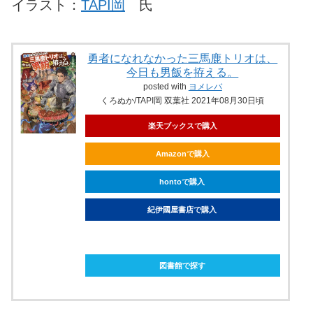
イラスト：
TAPI岡
氏
勇者になれなかった三馬鹿トリオは、
今日も男飯を拵える。
posted with
ヨメレバ
くろぬか/TAPI岡 双葉社 2021年08月30日頃
楽天ブックスで購入
Amazonで購入
hontoで購入
紀伊國屋書店で購入
ebookjapanで購入
図書館で探す