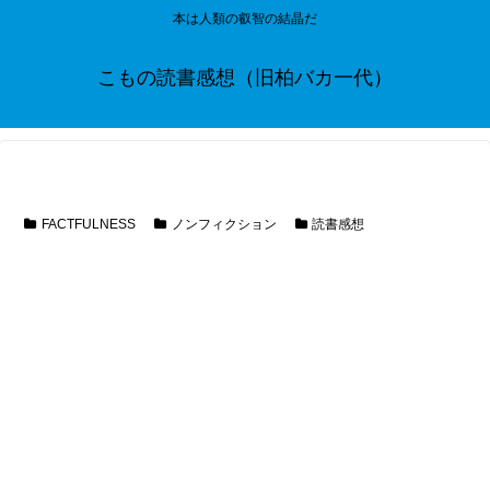
本は人類の叡智の結晶だ
こもの読書感想（旧柏バカ一代）
FACTFULNESS
ノンフィクション
読書感想