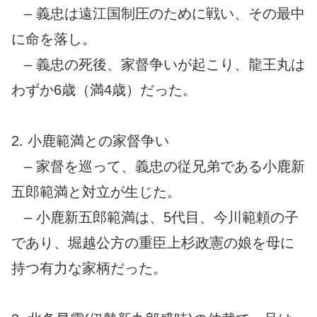
– 義忠は遠江国制圧のために戦い、その最中
に命を落し。
– 義忠の死後、家督争いが起こり、龍王丸は
わずか6歳（満4歳）だった。
2. 小鹿範満との家督争い
– 家督を巡って、義忠の従兄弟である小鹿新
五郎範満と対立が生じた。
– 小鹿新五郎範満は、5代目、今川範頼の子
であり、堀越公方の重臣上杉政憲の娘を母に
持つ有力な家柄だった。