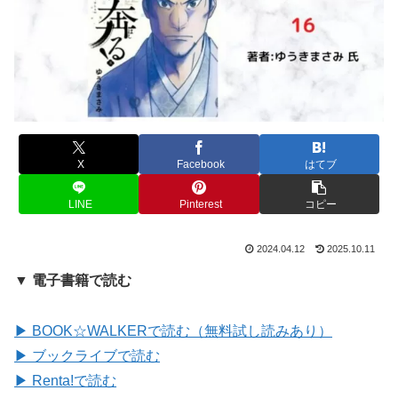
X
Facebook
はてブ
LINE
Pinterest
コピー
2024.04.12
2025.10.11
▼ 電子書籍で読む
▶ BOOK☆WALKERで読む（無料試し読みあり）
▶ ブックライブで読む
▶ Renta!で読む