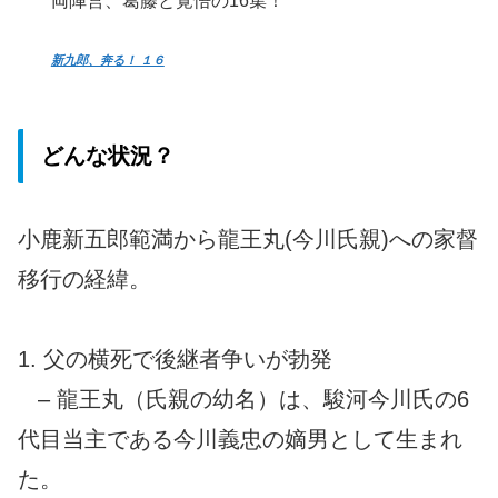
両陣営、葛藤と覚悟の16集！
新九郎、奔る！ １６
どんな状況？
小鹿新五郎範満から龍王丸(今川氏親)への家督
移行の経緯。
1. 父の横死で後継者争いが勃発
– 龍王丸（氏親の幼名）は、駿河今川氏の6
代目当主である今川義忠の嫡男として生まれ
た。