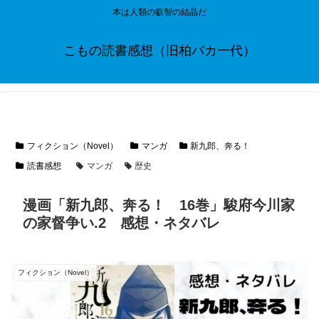
本は人類の叡智の結晶だ
こもの読書感想（旧柏バカ一代）
フィクション（Novel）
マンガ
新九郎、奔る！
読書感想
マンガ
歴史
漫画「新九郎、奔る！ 16巻」駿府今川家
の家督争い.2 感想・ネタバレ
フィクション（Novel）