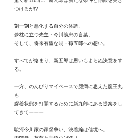
驚く新五郎に、新九郎は新たな条件と期限を突き
つけるが!?
刻一刻と悪化する自分の体調、
夢枕に立つ先主・今川義忠の言葉、
そして、将来有望な甥・孫五郎への想い。
すべてが絡まり、新五郎は思いもよらぬ決意をす
る。
一方、のんびりマイペースで臆病に思えた龍王丸
も
膠着状態を打開するために新九郎にある提案をし
てきてーーー
駿河今川家の家督争い、決着編は佳境へ。