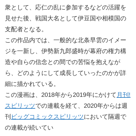
衆として、応仁の乱に参加するなどの活躍を
見せた後、戦国大名として伊豆国や相模国の
支配者となる。
この作品内では、一般的な北条早雲のイメー
ジを一新し、伊勢新九郎盛時が幕府の権力構
造や自らの信念との間での苦悩を抱えなが
ら、どのようにして成長していったのかが詳
細に描かれている。
この漫画は、2018年から2019年にかけて
月刊!
スピリッツ
での連載を経て、2020年からは週
刊
ビッグコミックスピリッツ
において隔週で
の連載が続いてい