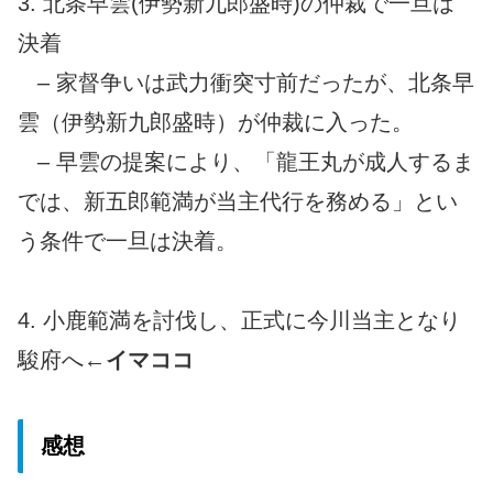
3. 北条早雲(伊勢新九郎盛時)の仲裁で一旦は
決着
– 家督争いは武力衝突寸前だったが、北条早
雲（伊勢新九郎盛時）が仲裁に入った。
– 早雲の提案により、「龍王丸が成人するま
では、新五郎範満が当主代行を務める」とい
う条件で一旦は決着。
4. 小鹿範満を討伐し、正式に今川当主となり
駿府へ
←イマココ
感想