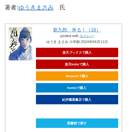
著者:
ゆうきまさみ
氏
新九郎、奔る！（16）
posted with
ヨメレバ
ゆうき まさみ 小学館 2024年04月11日
楽天ブックスで購入
楽天koboで購入
Amazonで購入
hontoで購入
紀伊國屋書店で購入
ebookjapanで購入
図書館で探す