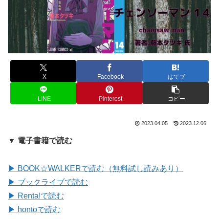
X
Facebook
はてブ
LINE
Pinterest
コピー
2023.04.05
2023.12.06
▼ 電子書籍で読む
▶ BOOK☆WALKERで読む（無料試し読みあり）
▶ ブックライブで読む
▶ Renta!で読む
▶ hontoで読む