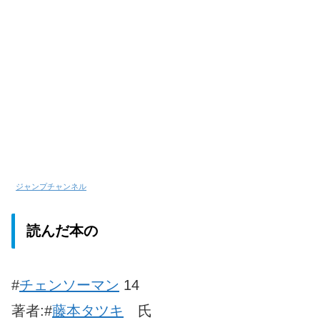
ジャンプチャンネル
読んだ本の
#
チェンソーマン
14
著者:#
藤本タツキ
氏