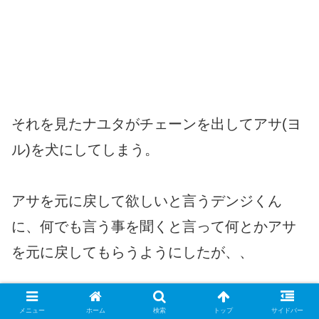
それを見たナユタがチェーンを出してアサ(ヨ
ル)を犬にしてしまう。
アサを元に戻して欲しいと言うデンジくん
に、何でも言う事を聞くと言って何とかアサ
を元に戻してもらうようにしたが、、
ナユタは今後、アサと仲良くするなと言う。
メニュー
ホーム
検索
トップ
サイドバー