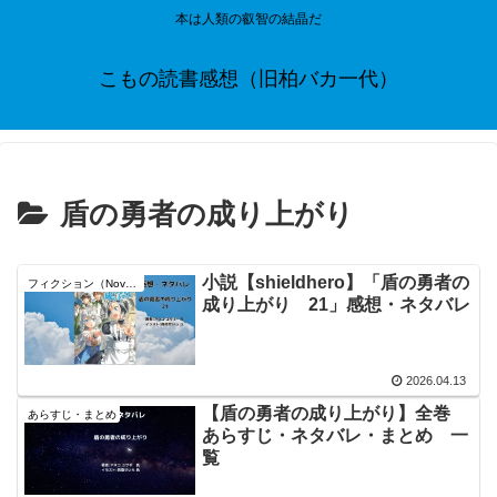
本は人類の叡智の結晶だ
こもの読書感想（旧柏バカ一代）
盾の勇者の成り上がり
小説【shieldhero】「盾の勇者の
フィクション（Novel）
成り上がり 21」感想・ネタバレ
2026.04.13
【盾の勇者の成り上がり】全巻
あらすじ・まとめ
あらすじ・ネタバレ・まとめ 一
覧