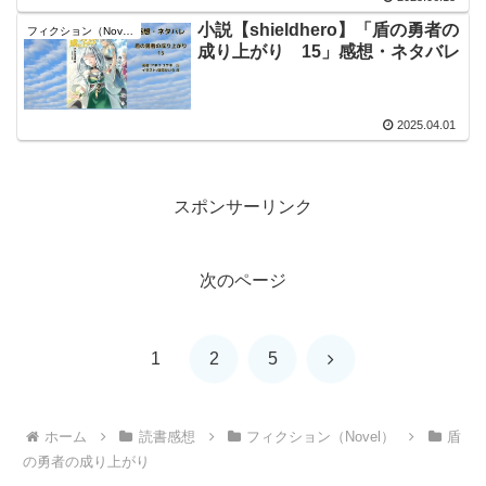
小説【shieldhero】「盾の勇者の
フィクション（Novel）
成り上がり 15」感想・ネタバレ
2025.04.01
スポンサーリンク
次のページ
次
1
2
5
へ
ホーム
読書感想
フィクション（Novel）
盾
の勇者の成り上がり