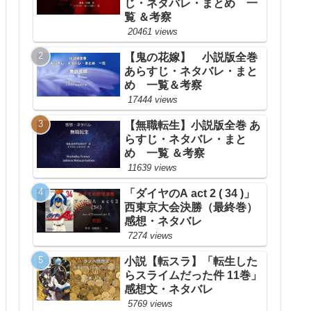
じ・ネタバレ・まとめ 一
覧 ＆考察
20461 views
【鬼の花嫁】 小説版全巻
あらすじ・ネタバレ・まと
め 一覧＆考察
17444 views
【無職転生】小説版全巻 あ
らすじ・ネタバレ・まと
め 一覧 ＆考察
11639 views
「ダイヤのA act 2 ( 34 )」
西東京大会決勝（最終巻）
感想・ネタバレ
7274 views
小説【転スラ】「転生した
らスライムだった件 11巻」
感想文・ネタバレ
5769 views