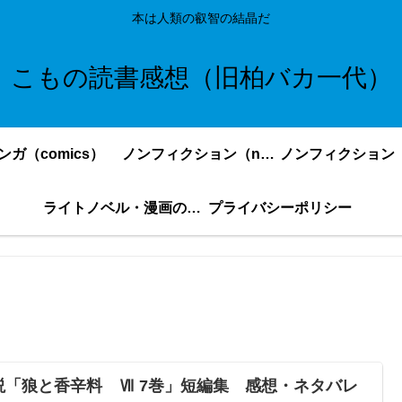
本は人類の叡智の結晶だ
こもの読書感想（旧柏バカ一代）
ンガ（comics）
ノンフィクション（nonfiction）更新順
ライトノベル・漫画の感想・ネタバレまとめ｜こもの読書感想
プライバシーポリシー
説「狼と香辛料 Ⅶ 7巻」短編集 感想・ネタバレ