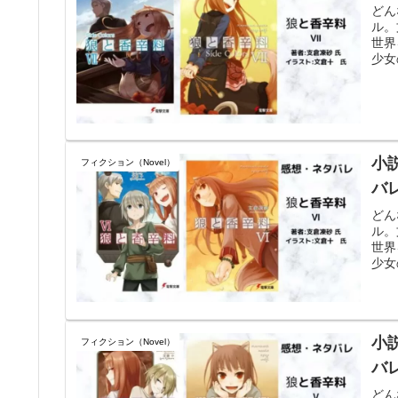
どん
ル。
世界
少女
小
フィクション（Novel）
バ
どん
ル。
世界
少女
小
フィクション（Novel）
バ
どん