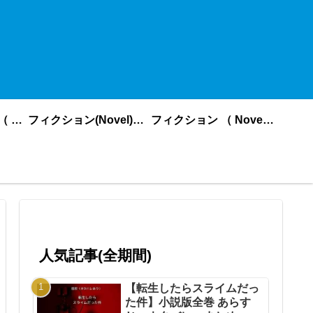
ノンフィクション （ nonfiction ） あいうえお順
フィクション(Novel)更新順
フィクション （ Novel ） あいうえお順
人気記事(全期間)
【転生したらスライムだっ
た件】小説版全巻 あらす