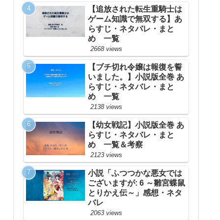
【追放された転生重騎士は
ゲーム知識で無双する】あ
らすじ・ネタバレ・まと
め 一覧
2668 views
【ブチ切れ令嬢は報復を誓
いました。】小説版全巻 あ
らすじ・ネタバレ・まと
め 一覧
2138 views
【幼女戦記】小説版全巻 あ
らすじ・ネタバレ・まと
め 一覧＆考察
2123 views
小説「ふつつかな悪女では
ございますが: 6 ～雛宮蝶鼠
とりかえ伝～」感想・ネタ
バレ
2063 views