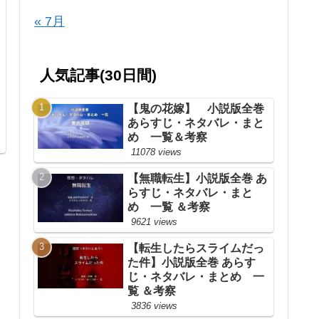
« 7月
人気記事(30日間)
【鬼の花嫁】 小説版全巻
あらすじ・ネタバレ・まと
め 一覧＆考察
11078 views
【無職転生】小説版全巻 あ
らすじ・ネタバレ・まと
め 一覧 ＆考察
9621 views
【転生したらスライムだっ
た件】小説版全巻 あらす
じ・ネタバレ・まとめ 一
覧 ＆考察
3836 views