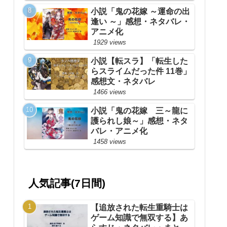
小説「鬼の花嫁 ～運命の出
逢い ～」感想・ネタバレ・
アニメ化
1929 views
小説【転スラ】「転生した
らスライムだった件 11巻」
感想文・ネタバレ
1466 views
小説「鬼の花嫁 三～龍に
護られし娘～」感想・ネタ
バレ・アニメ化
1458 views
人気記事(7日間)
【追放された転生重騎士は
ゲーム知識で無双する】あ