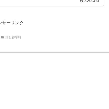
2024.03.31
ンサーリンク
狼と香辛料