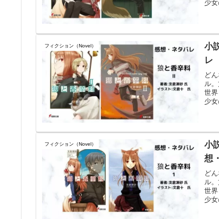
少女
小
フィクション（Novel）
レ
どん
ル。
世界
少女
小
フィクション（Novel）
想
どん
ル。
世界
少女