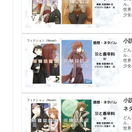
ル。
世界
少女
小
フィクション（Novel）
どん
ル。
世界
少女
小
フィクション（Novel）
ネ
どん
ル。
世界