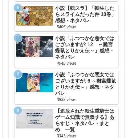
小説【転スラ】「転生した
らスライムだった件 10巻」
感想・ネタバレ
5405 views
小説「ふつつかな悪女では
ございますが: 12 ～雛宮
蝶鼠とりかえ伝～」感想・
ネタバレ
4045 views
小説「ふつつかな悪女では
ございますが: 6 ～雛宮蝶鼠
とりかえ伝～」感想・ネタ
バレ
3833 views
【追放された転生重騎士は
ゲーム知識で無双する】あ
らすじ・ネタバレ・まと
め 一覧
3343 views