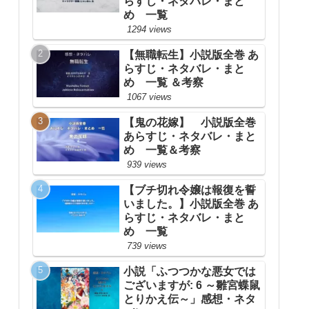
らすじ・ネタバレ・まと
め 一覧
1294 views
【無職転生】小説版全巻 あ
らすじ・ネタバレ・まと
め 一覧 ＆考察
1067 views
【鬼の花嫁】 小説版全巻
あらすじ・ネタバレ・まと
め 一覧＆考察
939 views
【ブチ切れ令嬢は報復を誓
いました。】小説版全巻 あ
らすじ・ネタバレ・まと
め 一覧
739 views
小説「ふつつかな悪女では
ございますが: 6 ～雛宮蝶鼠
とりかえ伝～」感想・ネタ