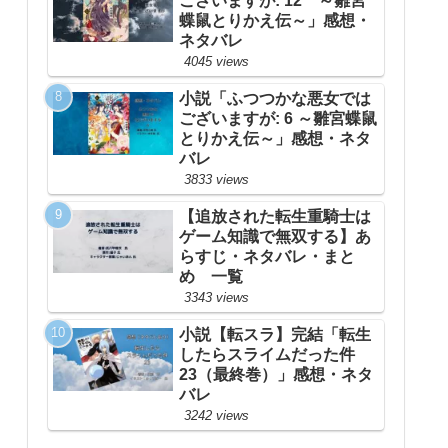
ございますが: 12 ～雛宮
蝶鼠とりかえ伝～」感想・
ネタバレ
4045 views
小説「ふつつかな悪女では
ございますが: 6 ～雛宮蝶鼠
とりかえ伝～」感想・ネタ
バレ
3833 views
【追放された転生重騎士は
ゲーム知識で無双する】あ
らすじ・ネタバレ・まと
め 一覧
3343 views
小説【転スラ】完結「転生
したらスライムだった件
23（最終巻）」感想・ネタ
バレ
3242 views