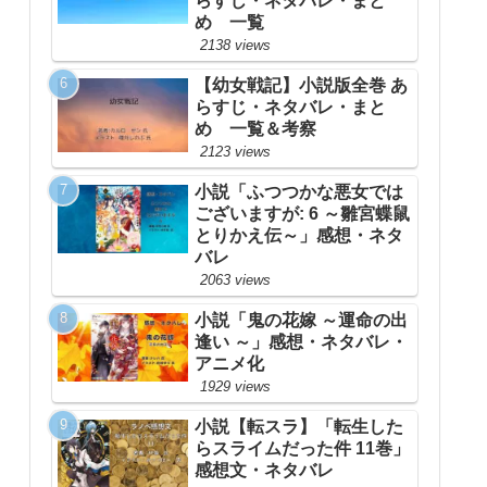
らすじ・ネタバレ・まと
め 一覧
2138 views
【幼女戦記】小説版全巻 あ
らすじ・ネタバレ・まと
め 一覧＆考察
2123 views
小説「ふつつかな悪女では
ございますが: 6 ～雛宮蝶鼠
とりかえ伝～」感想・ネタ
バレ
2063 views
小説「鬼の花嫁 ～運命の出
逢い ～」感想・ネタバレ・
アニメ化
1929 views
小説【転スラ】「転生した
らスライムだった件 11巻」
感想文・ネタバレ