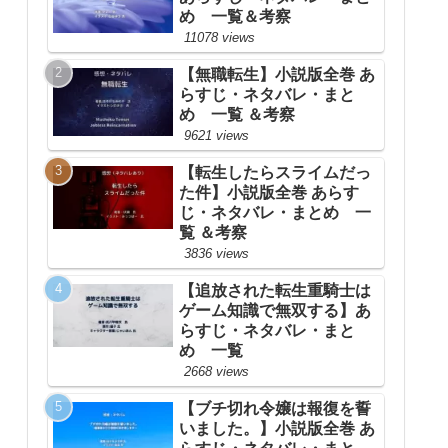
め 一覧＆考察
11078 views
【無職転生】小説版全巻 あ
らすじ・ネタバレ・まと
め 一覧 ＆考察
9621 views
【転生したらスライムだっ
た件】小説版全巻 あらす
じ・ネタバレ・まとめ 一
覧 ＆考察
3836 views
【追放された転生重騎士は
ゲーム知識で無双する】あ
らすじ・ネタバレ・まと
め 一覧
2668 views
【ブチ切れ令嬢は報復を誓
いました。】小説版全巻 あ