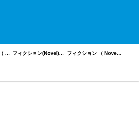
ノンフィクション （ nonfiction ） あいうえお順
フィクション(Novel)更新順
フィクション （ Novel ） あいうえお順