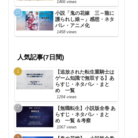
1466 views
小説「鬼の花嫁 三～龍に
護られし娘～」感想・ネタ
バレ・アニメ化
1458 views
人気記事(7日間)
【追放された転生重騎士は
ゲーム知識で無双する】あ
らすじ・ネタバレ・まと
め 一覧
1294 views
【無職転生】小説版全巻 あ
らすじ・ネタバレ・まと
め 一覧 ＆考察
1067 views