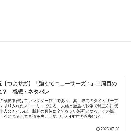
説【つよサガ】「強くてニューサーガ 1」二周目の
生？ 感想・ネタバレ
の概要本作はファンタジー作品であり、異世界でのタイムリープ
を取り入れたストーリーである。人族と魔族の戦争で魔王を討伐
主人公カイルは、勝利の直後に全てを失い瀕死となる。その際、
宝石に包まれて意識を失い、気づくと4年前の過去に戻...
2025.07.20