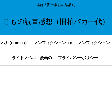
本は人類の叡智の結晶だ
こもの読書感想（旧柏バカ一代）
ンガ（comics）
ノンフィクション（nonfiction）更新順
ライトノベル・漫画の感想・ネタバレまとめ｜こもの読書感想
プライバシーポリシー