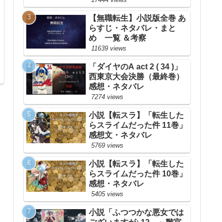
【無職転生】小説版全巻 あ
らすじ・ネタバレ・まと
め 一覧 ＆考察
11639 views
「ダイヤのA act 2 ( 34 )」
西東京大会決勝（最終巻）
感想・ネタバレ
7274 views
小説【転スラ】「転生した
らスライムだった件 11巻」
感想文・ネタバレ
5769 views
小説【転スラ】「転生した
らスライムだった件 10巻」
感想・ネタバレ
5405 views
小説「ふつつかな悪女では