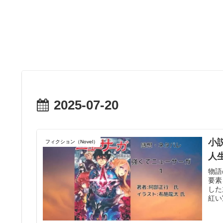
2025-07-20
小
フィクション（Novel）
人
物語
要素
した
紅い