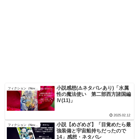
小説感想(⚠️ネタバレあり)「水属
フィクション（Novel）
性の魔法使い 第二部西方諸国編
Ⅳ(11)」
2025.02.12
小説【めざめざ】「目覚めたら最
フィクション（Novel）
強装備と宇宙船持ちだったので
14」感想・ネタバレ