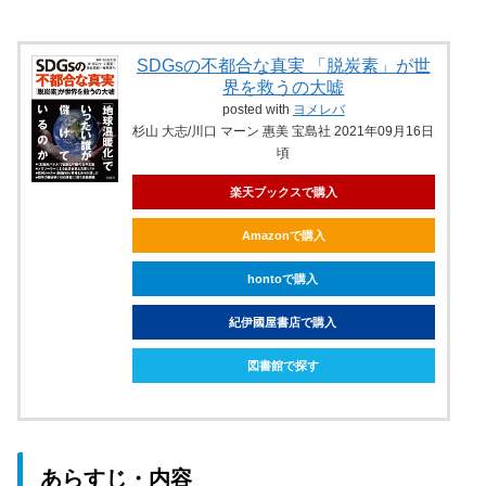
SDGsの不都合な真実 「脱炭素」が世
界を救うの大嘘
posted with
ヨメレバ
杉山 大志/川口 マーン 惠美 宝島社 2021年09月16日
頃
楽天ブックスで購入
Amazonで購入
hontoで購入
紀伊國屋書店で購入
図書館で探す
あらすじ・内容