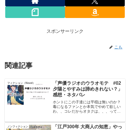
スポンサーリンク
こも
関連記事
「声優ラジオのウラオモテ #02
フィクション（Novel）
夕陽とやすみは諦めきれない？」
感想・ネタバレ
ホントにこの子達には平穏は無いのか？
毒になるファンとか本気でやめて欲しい
わ、、コレだからオタクは、、、って俺
もかw読んだ本のタイトル#声優ラジオの
ウラオモテ#02 夕陽とやすみは諦めきれ
ない？著者:#二月公 氏 イラスト:#さば
「江戸300年 大商人の知恵」やっ
ノンフィクション
みぞれ 氏声...