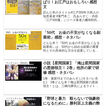
ぱり！お江戸はおもしろい 感想
文
読んだ本のタイトル#江戸300年大商人の
知恵著者:#童門冬二 氏あらすじ・内容
「江戸300藩」シリーズ著者八幡和郎氏絶
賛！！「やっぱり！お江戸はおもしろ
い」“江戸文化”は商人が生んだものであ
る。情報の乏しかった時代、彼らはいか
「50代 お金の不安がなくなる副
50代 お金の不安がなくなる副業術
にニーズをつか...
業術」感想・ネタバレ
どんな本？『50代 お金の不安がなくなる
副業術』は、50代から始める副業の重要
性とその具体的な方法を提案している一
冊である。この本は、老後の経済的不安
を解消するために「戦略的副業」を始め
ることの必要性を強調しており、特に好
小説【星間国家】「俺は星間国家
フィクション（Novel）
きなことや得意なこ...
の悪徳領主！ 2巻」他所の家で研
修 感想・ネタバレ
1巻 最新刊までのあらすじ(ネタバレ含
む) 3巻どんな本？俺は星間国家の悪徳
領主！とは、三嶋与夢氏によるライトノ
ベルのタイトル。イラストは高峰ナダレ
氏が担当。小説家になろうというサイト
で2018年から連載されており、オーバー
「野球と暴力 殴らないで強豪校
ノンフィクション
ラップ文庫から書...
になるために」勝利至上主義の弊