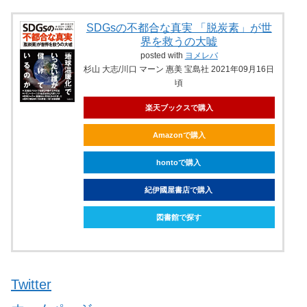
SDGsの不都合な真実 「脱炭素」が世
界を救うの大嘘
posted with
ヨメレバ
杉山 大志/川口 マーン 惠美 宝島社 2021年09月16日
頃
楽天ブックスで購入
Amazonで購入
hontoで購入
紀伊國屋書店で購入
図書館で探す
Twitter