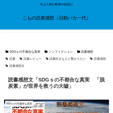
本は人類の叡智の結晶だ
こもの読書感想（旧柏バカ一代）
SDGｓの不都合な真実
ノンフィクション
読書感想
読書
読書レビュー
読書好きな人と繋がりたい
読書感想
読書感想文
読書感想文「SDGｓの不都合な真実 「脱
炭素」が世界を救うの大嘘」
SDGｓの不都合な真実