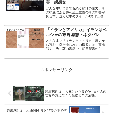
害 感想文
どんな本いつまでも続く部活の暴力。そ
の根底にある勝利至上主義のその弊害が
判る本。読んだ本のタイトル#野球と暴
力 殴らないで強豪校になるために著
者:#元永知宏 氏野球と暴力posted with
ヨメレバ元永知宏 イースト・プレス
「イランとアメリカ」イランはペ
イランとアメリカ
2020年...
ルシャの末裔 感想・ネタバレ
どんな本？『イランとアメリカ 歴史か
ら読む「愛と憎しみ」の構図』は、高橋
和夫 氏 著の書籍で、朝日新書から
2013年3月13日に出版。この本は、核開
発問題が緊迫するイラン、イスラエルと
の戦争の可能性、アメリカの中東政策、
パレスチナ問題、シリ...
スポンサーリンク
読書感想文「大麻という農作物: 日本人の
営みを支えてきた植物とその危機」
読書感想文「原発難民 放射能雲の下で何