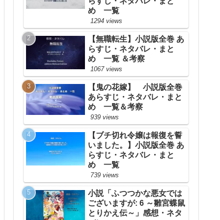
らすじ・ネタバレ・まと
め 一覧
1294 views
【無職転生】小説版全巻 あ
らすじ・ネタバレ・まと
め 一覧 ＆考察
1067 views
【鬼の花嫁】 小説版全巻
あらすじ・ネタバレ・まと
め 一覧＆考察
939 views
【ブチ切れ令嬢は報復を誓
いました。】小説版全巻 あ
らすじ・ネタバレ・まと
め 一覧
739 views
小説「ふつつかな悪女では
ございますが: 6 ～雛宮蝶鼠
とりかえ伝～」感想・ネタ