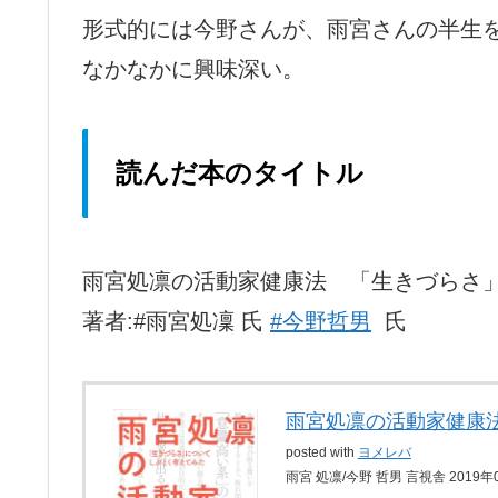
形式的には今野さんが、雨宮さんの半生
なかなかに興味深い。
読んだ本のタイトル
雨宮処凛の活動家健康法 「生きづらさ
著者:#雨宮処凜 氏
#今野哲男
氏
雨宮処凛の活動家健康
posted with
ヨメレバ
雨宮 処凛/今野 哲男 言視舎 2019年