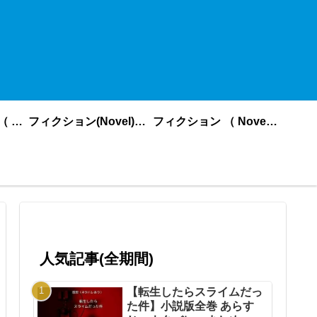
ノンフィクション （ nonfiction ） あいうえお順
フィクション(Novel)更新順
フィクション （ Novel ） あいうえお順
人気記事(全期間)
【転生したらスライムだっ
た件】小説版全巻 あらす