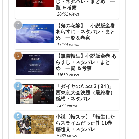
じ・ネタバレ・まとめ 一
覧 ＆考察
20461 views
【鬼の花嫁】 小説版全巻
あらすじ・ネタバレ・まと
め 一覧＆考察
17444 views
【無職転生】小説版全巻 あ
らすじ・ネタバレ・まと
め 一覧 ＆考察
11639 views
「ダイヤのA act 2 ( 34 )」
西東京大会決勝（最終巻）
感想・ネタバレ
7274 views
小説【転スラ】「転生した
らスライムだった件 11巻」
感想文・ネタバレ
5769 views