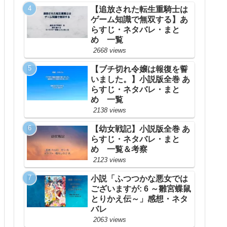
【追放された転生重騎士は
ゲーム知識で無双する】あ
らすじ・ネタバレ・まと
め 一覧
2668 views
【ブチ切れ令嬢は報復を誓
いました。】小説版全巻 あ
らすじ・ネタバレ・まと
め 一覧
2138 views
【幼女戦記】小説版全巻 あ
らすじ・ネタバレ・まと
め 一覧＆考察
2123 views
小説「ふつつかな悪女では
ございますが: 6 ～雛宮蝶鼠
とりかえ伝～」感想・ネタ
バレ
2063 views