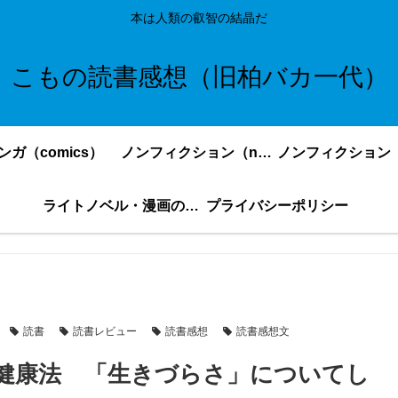
本は人類の叡智の結晶だ
こもの読書感想（旧柏バカ一代）
ンガ（comics）
ノンフィクション（nonfiction）更新順
ライトノベル・漫画の感想・ネタバレまとめ｜こもの読書感想
プライバシーポリシー
読書
読書レビュー
読書感想
読書感想文
健康法 「生きづらさ」についてし