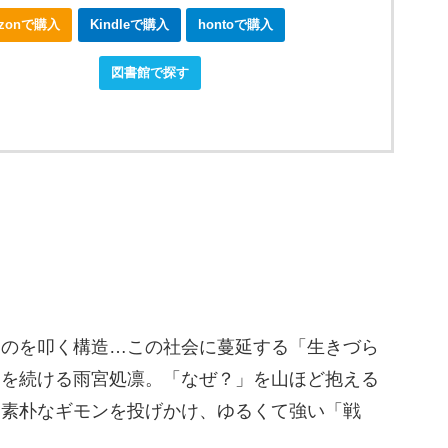
azonで購入
Kindleで購入
hontoで購入
okjapanで購入
図書館で探す
ものを叩く構造…この社会に蔓延する「生きづら
動を続ける雨宮処凛。「なぜ？」を山ほど抱える
に素朴なギモンを投げかけ、ゆるくて強い「戦