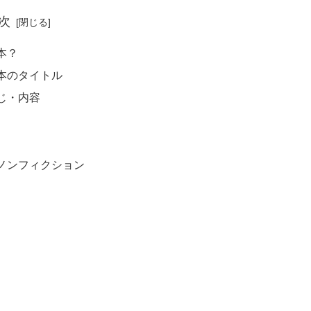
次
本？
本のタイトル
じ・内容
ノンフィクション