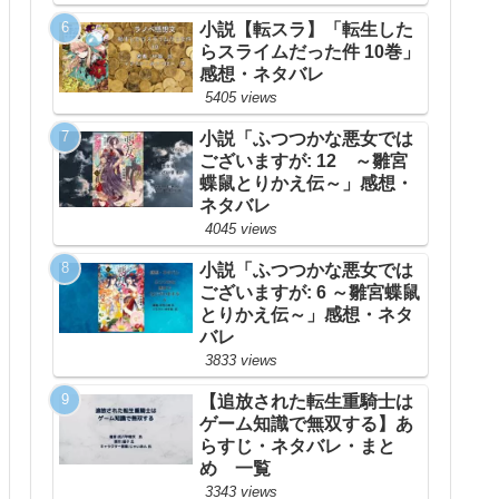
小説【転スラ】「転生した
らスライムだった件 10巻」
感想・ネタバレ
5405 views
小説「ふつつかな悪女では
ございますが: 12 ～雛宮
蝶鼠とりかえ伝～」感想・
ネタバレ
4045 views
小説「ふつつかな悪女では
ございますが: 6 ～雛宮蝶鼠
とりかえ伝～」感想・ネタ
バレ
3833 views
【追放された転生重騎士は
ゲーム知識で無双する】あ
らすじ・ネタバレ・まと
め 一覧
3343 views