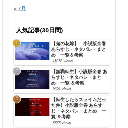
« 7月
人気記事(30日間)
【鬼の花嫁】 小説版全巻
あらすじ・ネタバレ・まと
め 一覧＆考察
11078 views
【無職転生】小説版全巻 あ
らすじ・ネタバレ・まと
め 一覧 ＆考察
9621 views
【転生したらスライムだっ
た件】小説版全巻 あらす
じ・ネタバレ・まとめ 一
覧 ＆考察
3836 views