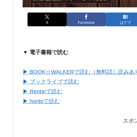
X
Facebook
はてブ
▼ 電子書籍で読む
▶ BOOK☆WALKERで読む（無料試し読みあ
▶ ブックライブで読む
▶ Renta!で読む
▶ hontoで読む
スポ