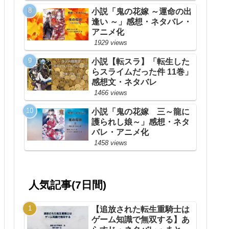
小説「鬼の花嫁 ～運命の出
逢い ～」感想・ネタバレ・
アニメ化
1929 views
小説【転スラ】「転生した
らスライムだった件 11巻」
感想文・ネタバレ
1466 views
小説「鬼の花嫁 三～龍に
護られし娘～」感想・ネタ
バレ・アニメ化
1458 views
人気記事(7日間)
【追放された転生重騎士は
ゲーム知識で無双する】あ