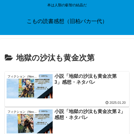
本は人類の叡智の結晶だ
こもの読書感想（旧柏バカ一代）
地獄の沙汰も黄金次第
小説「地獄の沙汰も黄金次第
フィクション（Novel）
3」感想・ネタバレ
2025.01.20
小説「地獄の沙汰も黄金次第 2」
フィクション（Novel）
感想・ネタバレ