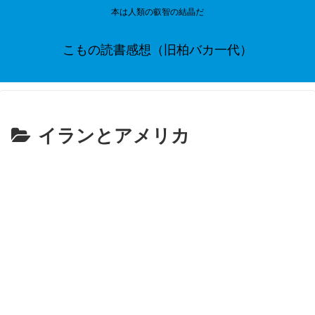
本は人類の叡智の結晶だ
こもの読書感想（旧柏バカ一代）
イランとアメリカ