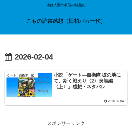
本は人類の叡智の結晶だ
こもの読書感想（旧柏バカ一代）
2026-02-04
小説「ゲート―自衛隊 彼の地に
ゲート 自衛隊 彼の地にて、斯く戦えり
て、斯く戦えり〈2〉炎龍編
〈上〉」感想・ネタバレ
2026.02.04
スポンサーリンク