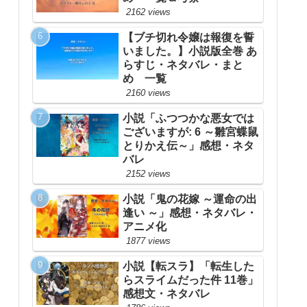
2162 views
【ブチ切れ令嬢は報復を誓
いました。】小説版全巻 あ
らすじ・ネタバレ・まと
め 一覧
2160 views
小説「ふつつかな悪女では
ございますが: 6 ～雛宮蝶鼠
とりかえ伝～」感想・ネタ
バレ
2152 views
小説「鬼の花嫁 ～運命の出
逢い ～」感想・ネタバレ・
アニメ化
1877 views
小説【転スラ】「転生した
らスライムだった件 11巻」
感想文・ネタバレ