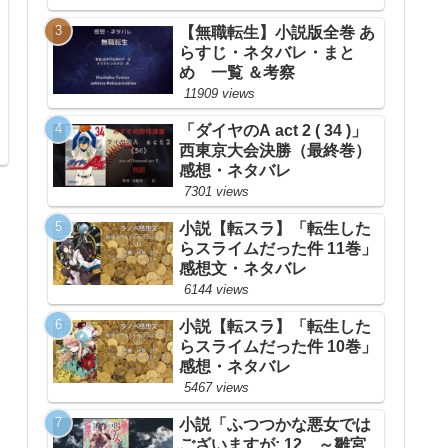
【無職転生】小説版全巻 あ
らすじ・ネタバレ・まと
め 一覧 ＆考察
11909 views
「ダイヤのA act 2 ( 34 )」
西東京大会決勝（最終巻）
感想・ネタバレ
7301 views
小説【転スラ】「転生した
らスライムだった件 11巻」
感想文・ネタバレ
6144 views
小説【転スラ】「転生した
らスライムだった件 10巻」
感想・ネタバレ
5467 views
小説「ふつつかな悪女では
ございますが: 12 ～雛宮