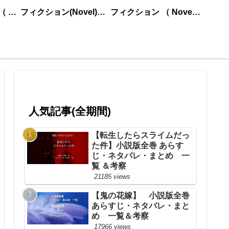
ノンフィクション （ nonfiction ） あいうえお順
フィクション(Novel)更新順
フィクション （ Novel ） あいうえお順
人気記事(全期間)
【転生したらスライムだっ
た件】小説版全巻 あらす
じ・ネタバレ・まとめ 一
覧 ＆考察
21185 views
【鬼の花嫁】 小説版全巻
あらすじ・ネタバレ・まと
め 一覧＆考察
17966 views