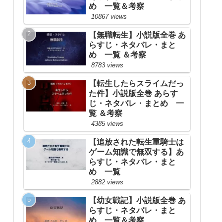
め 一覧＆考察
10867 views
【無職転生】小説版全巻 あ
らすじ・ネタバレ・まと
め 一覧 ＆考察
8783 views
【転生したらスライムだっ
た件】小説版全巻 あらす
じ・ネタバレ・まとめ 一
覧 ＆考察
4385 views
【追放された転生重騎士は
ゲーム知識で無双する】あ
らすじ・ネタバレ・まと
め 一覧
2882 views
【幼女戦記】小説版全巻 あ
らすじ・ネタバレ・まと
め 一覧＆考察