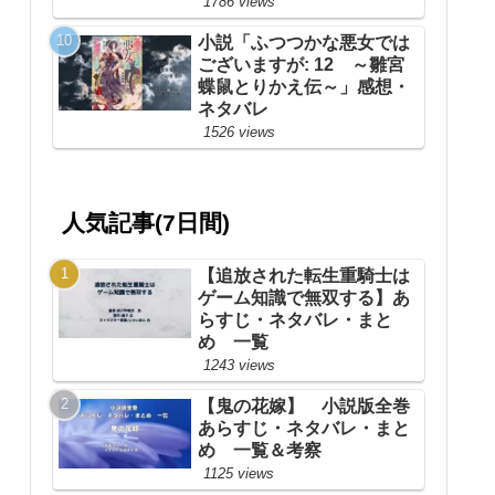
1786 views
小説「ふつつかな悪女では
ございますが: 12 ～雛宮
蝶鼠とりかえ伝～」感想・
ネタバレ
1526 views
人気記事(7日間)
【追放された転生重騎士は
ゲーム知識で無双する】あ
らすじ・ネタバレ・まと
め 一覧
1243 views
【鬼の花嫁】 小説版全巻
あらすじ・ネタバレ・まと
め 一覧＆考察
1125 views