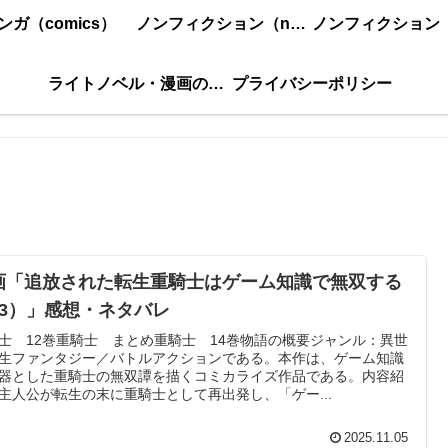
ンガ（comics）
ノンフィクション（nonfiction）更新順
ライトノベル・漫画の感想・ネタバレまとめ｜こもの読書感想
プライバシーポリシー
画「追放された転生重騎士はゲーム知識で無双する
13）」感想・ネタバレ
士 12巻重騎士 まとめ重騎士 14巻物語の概要ジャンル：異世
生ファンタジー／バトルアクションである。本作は、ゲーム知識
器とした重騎士の無双譚を描くコミカライズ作品である。内容紹
主人公が転生の末に重騎士として再出発し、「ゲー...
2025.11.05