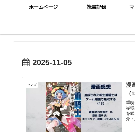
ホームページ
読書記録
マ
2025-11-05
漫
マンガ
（
重騎
界転
を武
介：