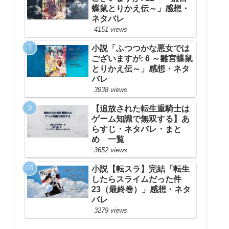
蝶鼠とりかえ伝～」感想・
ネタバレ
4151 views
小説「ふつつかな悪女では
ございますが: 6 ～雛宮蝶鼠
とりかえ伝～」感想・ネタ
バレ
3938 views
【追放された転生重騎士は
ゲーム知識で無双する】あ
らすじ・ネタバレ・まと
め 一覧
3652 views
小説【転スラ】完結「転生
したらスライムだった件
23（最終巻）」感想・ネタ
バレ
3279 views