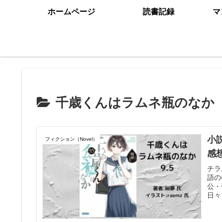
ホームページ
読書記録
マ
千歳くんはラムネ瓶のなか
小
フィクション（Novel）
感
チラ
語の
公・
日々