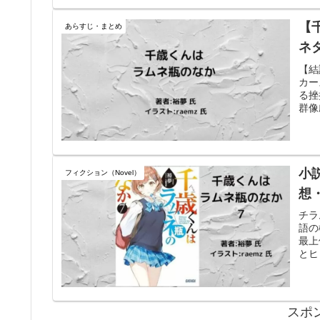
【
あらすじ・まとめ
ネ
【結
カー
る挫
群像
小
フィクション（Novel）
想
チラ
語の
最上
とヒ
スポ