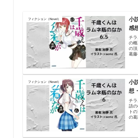
小
フィクション（Novel）
感
チラ
の概
の頂
葛藤
小
フィクション（Novel）
想
チラ
語の
トの
の葛