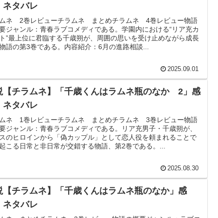
・ネタバレ
ムネ 2巻レビューチラムネ まとめチラムネ 4巻レビュー物語
要ジャンル：青春ラブコメディである。学園内における“リア充カ
ト”最上位に君臨する千歳朔が、周囲の思いを受け止めながら成長
物語の第3巻である。内容紹介：6月の進路相談...
2025.09.01
説【チラムネ】「千歳くんはラムネ瓶のなか 2」感
・ネタバレ
ムネ 1巻レビューチラムネ まとめチラムネ 3巻レビュー物語
要ジャンル：青春ラブコメディである。リア充男子・千歳朔が、
スのヒロインから「偽カップル」として恋人役を頼まれることで
起こる日常と非日常が交錯する物語、第2巻である。...
2025.08.30
説【チラムネ】「千歳くんはラムネ瓶のなか」感
・ネタバレ