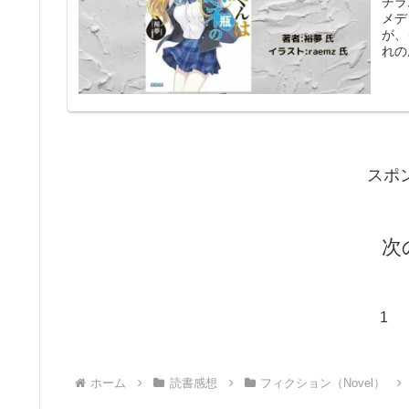
チラ
メデ
が、
れの
スポ
次
1
ホーム
読書感想
フィクション（Novel）