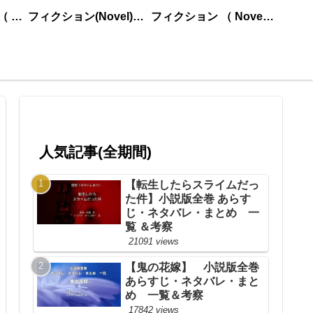
ノンフィクション （ nonfiction ） あいうえお順
フィクション(Novel)更新順
フィクション （ Novel ） あいうえお順
人気記事(全期間)
【転生したらスライムだっ
た件】小説版全巻 あらす
じ・ネタバレ・まとめ 一
覧 ＆考察
21091 views
【鬼の花嫁】 小説版全巻
あらすじ・ネタバレ・まと
め 一覧＆考察
17842 views