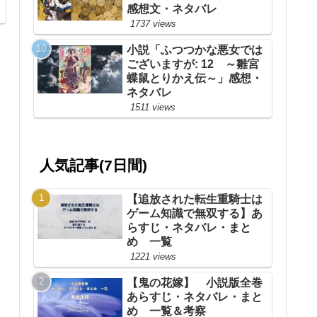
感想文・ネタバレ
1737 views
小説「ふつつかな悪女では
ございますが: 12 ～雛宮
蝶鼠とりかえ伝～」感想・
ネタバレ
1511 views
人気記事(7日間)
【追放された転生重騎士は
ゲーム知識で無双する】あ
らすじ・ネタバレ・まと
め 一覧
1221 views
【鬼の花嫁】 小説版全巻
あらすじ・ネタバレ・まと
め 一覧＆考察