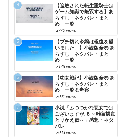
【追放された転生重騎士は
ゲーム知識で無双する】あ
らすじ・ネタバレ・まと
め 一覧
2770 views
【ブチ切れ令嬢は報復を誓
いました。】小説版全巻 あ
らすじ・ネタバレ・まと
め 一覧
2128 views
【幼女戦記】小説版全巻 あ
らすじ・ネタバレ・まと
め 一覧＆考察
2091 views
小説「ふつつかな悪女では
ございますが: 6 ～雛宮蝶鼠
とりかえ伝～」感想・ネタ
バレ
2083 views