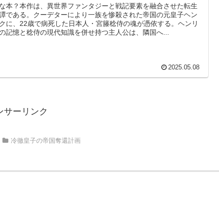
な本？本作は、異世界ファンタジーと戦記要素を融合させた転生
譚である。クーデターにより一族を惨殺された帝国の元皇子ヘン
クに、22歳で病死した日本人・宮籐稔侍の魂が憑依する。ヘンリ
の記憶と稔侍の現代知識を併せ持つ主人公は、隣国へ...
2025.05.08
ンサーリンク
冷徹皇子の帝国奪還計画