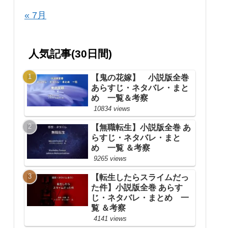
« 7月
人気記事(30日間)
【鬼の花嫁】 小説版全巻
あらすじ・ネタバレ・まと
め 一覧＆考察
10834 views
【無職転生】小説版全巻 あ
らすじ・ネタバレ・まと
め 一覧 ＆考察
9265 views
【転生したらスライムだっ
た件】小説版全巻 あらす
じ・ネタバレ・まとめ 一
覧 ＆考察
4141 views