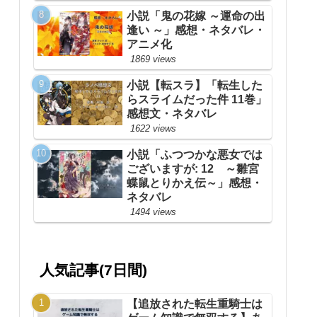
小説「鬼の花嫁 ～運命の出
逢い ～」感想・ネタバレ・
アニメ化
1869 views
小説【転スラ】「転生した
らスライムだった件 11巻」
感想文・ネタバレ
1622 views
小説「ふつつかな悪女では
ございますが: 12 ～雛宮
蝶鼠とりかえ伝～」感想・
ネタバレ
1494 views
人気記事(7日間)
【追放された転生重騎士は