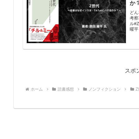
か
どん
考察
ル#
曜平 
スポ
ホーム
読書感想
ノンフィクション