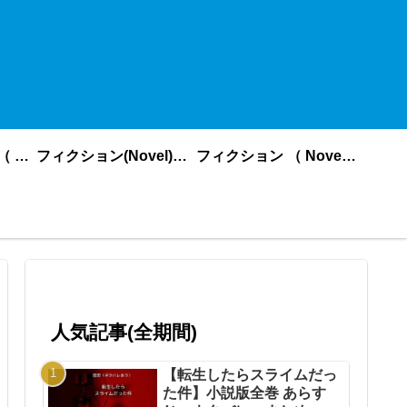
ノンフィクション （ nonfiction ） あいうえお順
フィクション(Novel)更新順
フィクション （ Novel ） あいうえお順
人気記事(全期間)
【転生したらスライムだっ
た件】小説版全巻 あらす