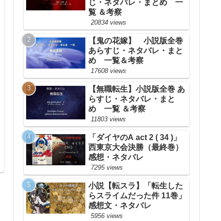
じ・ネタバレ・まとめ 一
覧 ＆考察
20834 views
【鬼の花嫁】 小説版全巻
あらすじ・ネタバレ・まと
め 一覧＆考察
17608 views
【無職転生】小説版全巻 あ
らすじ・ネタバレ・まと
め 一覧 ＆考察
11803 views
「ダイヤのA act 2 ( 34 )」
西東京大会決勝（最終巻）
感想・ネタバレ
7295 views
小説【転スラ】「転生した
らスライムだった件 11巻」
感想文・ネタバレ
5956 views