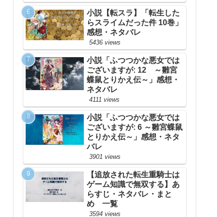
小説【転スラ】「転生した
らスライムだった件 10巻」
感想・ネタバレ
5436 views
小説「ふつつかな悪女では
ございますが: 12 ～雛宮
蝶鼠とりかえ伝～」感想・
ネタバレ
4111 views
小説「ふつつかな悪女では
ございますが: 6 ～雛宮蝶鼠
とりかえ伝～」感想・ネタ
バレ
3901 views
【追放された転生重騎士は
ゲーム知識で無双する】あ
らすじ・ネタバレ・まと
め 一覧
3594 views