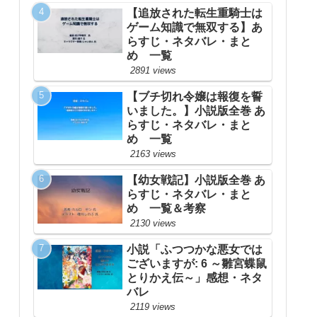
【追放された転生重騎士は
ゲーム知識で無双する】あ
らすじ・ネタバレ・まと
め 一覧
2891 views
【ブチ切れ令嬢は報復を誓
いました。】小説版全巻 あ
らすじ・ネタバレ・まと
め 一覧
2163 views
【幼女戦記】小説版全巻 あ
らすじ・ネタバレ・まと
め 一覧＆考察
2130 views
小説「ふつつかな悪女では
ございますが: 6 ～雛宮蝶鼠
とりかえ伝～」感想・ネタ
バレ
2119 views