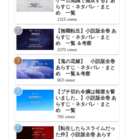
ゲーム知識で無双する】あ
らすじ・ネタバレ・まと
め 一覧
1315 views
【無職転生】小説版全巻 あ
らすじ・ネタバレ・まと
め 一覧 ＆考察
1070 views
【鬼の花嫁】 小説版全巻
あらすじ・ネタバレ・まと
め 一覧＆考察
963 views
【ブチ切れ令嬢は報復を誓
いました。】小説版全巻 あ
らすじ・ネタバレ・まと
め 一覧
765 views
【転生したらスライムだっ
た件】小説版全巻 あらす